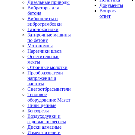
Дизельные приводы
Документы
Вибраторы для
Вопрос-
бетона
ответ
Виброплиты и
вибротрамбовки
Газонокосилки
Затирочные машины
по бетону
Мотопомпы
Нарезчики швов
Осветительные
мачты
Отбойные молотки
Преобразователи
напряжения и
частоты
Снегоотбрасыватели
Тепловое
оборудование Master
Пилы цепные
Бензорезы
Воздуходувки и
садовые пылесосы
Диски алмазные
Измельчители и