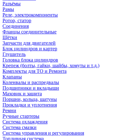
Разъёмы
Рамы
Реле, электрокомпоненты
Ротор, статор
Соединения
Фланцы соединительные
Щётки
Запчасти для двигателей
Блок цилиндров и картер
Глушитель
Головка блока цилиндров
Крепеж (болты, гайки, шайбы, хомуты и т.д.)
Комплекты для ТО и Ремонта
Клапаны
Коленвалы и распредвалы
Подшипники и вкладыши
Маховик и защита
Поршни, кольца, шатуны
Прокладки и уплотнения
Ремни
Ручные стартеры
Система охлаждения
Система смазки
Система управления и регулирования
Топливная система