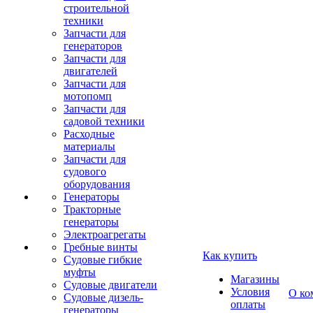
строительной
техники
Запчасти для
генераторов
Запчасти для
двигателей
Запчасти для
мотопомп
Запчасти для
садовой техники
Расходные
материалы
Запчасти для
судового
оборудования
Генераторы
Тракторные
генераторы
Электроагрегаты
Гребные винты
Как купить
Судовые гибкие
муфты
Магазины
Судовые двигатели
Условия
О ко
Судовые дизель-
оплаты
генераторы