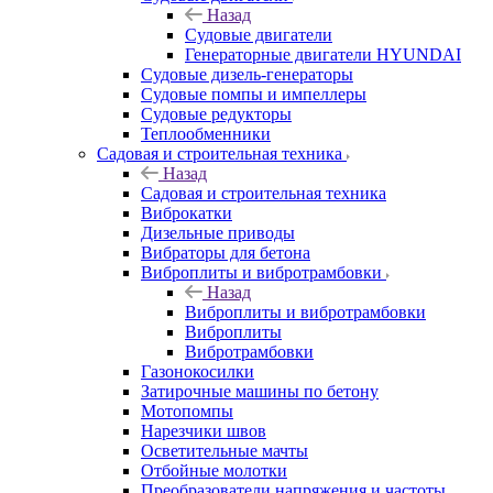
Назад
Судовые двигатели
Генераторные двигатели HYUNDAI
Судовые дизель-генераторы
Судовые помпы и импеллеры
Судовые редукторы
Теплообменники
Садовая и строительная техника
Назад
Садовая и строительная техника
Виброкатки
Дизельные приводы
Вибраторы для бетона
Виброплиты и вибротрамбовки
Назад
Виброплиты и вибротрамбовки
Виброплиты
Вибротрамбовки
Газонокосилки
Затирочные машины по бетону
Мотопомпы
Нарезчики швов
Осветительные мачты
Отбойные молотки
Преобразователи напряжения и частоты