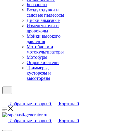
Бензорезы
Воздуходувки и
садовые пылесосы
Диски алмазные
Измельчители и
дровоколы
Мойки высокого
давления
Мотоблоки и
мотокультиваторы
Мотобуры
Опрыскиватели
Триммеры,
кусторезы и
высоторезы
Избранные товары
0
Корзина
0
Избранные товары
0
Корзина
0