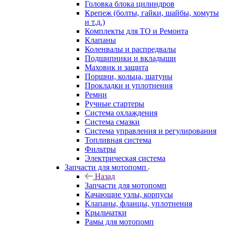
Головка блока цилиндров
Крепеж (болты, гайки, шайбы, хомуты
и т.д.)
Комплекты для ТО и Ремонта
Клапаны
Коленвалы и распредвалы
Подшипники и вкладыши
Маховик и защита
Поршни, кольца, шатуны
Прокладки и уплотнения
Ремни
Ручные стартеры
Система охлаждения
Система смазки
Система управления и регулирования
Топливная система
Фильтры
Электрическая система
Запчасти для мотопомп
Назад
Запчасти для мотопомп
Качающие узлы, корпусы
Клапаны, фланцы, уплотнения
Крыльчатки
Рамы для мотопомп