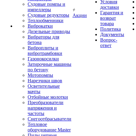
Условия
Судовые помпы и
доставки
импеллеры
Гарантия и
Судовые редукторы
Акции
возврат
Теплообменники
товара
Виброкатки
Политика
Дизельные приводы
Документы
Вибраторы для
Вопрос-
бетона
ответ
Виброплиты и
вибротрамбовки
Газонокосилки
Затирочные машины
по бетону
Мотопомпы
Нарезчики швов
Осветительные
мачты
Отбойные молотки
Преобразователи
напряжения и
частоты
Снегоотбрасыватели
Тепловое
оборудование Master
Пилы цепные