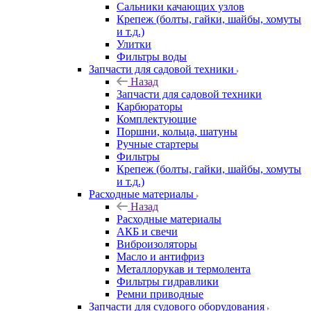
Сальники качающих узлов
Крепеж (болты, гайки, шайбы, хомуты
и т.д.)
Улитки
Фильтры воды
Запчасти для садовой техники
Назад
Запчасти для садовой техники
Карбюраторы
Комплектующие
Поршни, кольца, шатуны
Ручные стартеры
Фильтры
Крепеж (болты, гайки, шайбы, хомуты
и т.д.)
Расходные материалы
Назад
Расходные материалы
АКБ и свечи
Виброизоляторы
Масло и антифриз
Металлорукав и термолента
Фильтры гидравлики
Ремни приводные
Запчасти для судового оборудования