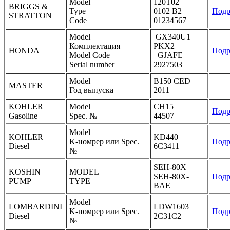
Model
120T02
BRIGGS &
Type
0102 B2
Подр
STRATTON
Code
01234567
Model
GX340U1
Комплектация
PKX2
HONDA
Подр
Model Code
GJAFE
Serial number
2927503
Model
B150 CED
MASTER
Год выпуска
2011
KOHLER
Model
CH15
Подр
Gasoline
Spec. №
44507
Model
KOHLER
KD440
K-номрер или Spec.
Подр
Diesel
6C3411
№
SEH-80X
KOSHIN
MODEL
SEH-80X-
Подр
PUMP
TYPE
BAE
Model
LOMBARDINI
LDW1603
K-номрер или Spec.
Подр
Diesel
2C31C2
№