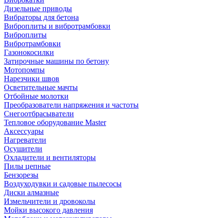
Дизельные приводы
Вибраторы для бетона
Виброплиты и вибротрамбовки
Виброплиты
Вибротрамбовки
Газонокосилки
Затирочные машины по бетону
Мотопомпы
Нарезчики швов
Осветительные мачты
Отбойные молотки
Преобразователи напряжения и частоты
Снегоотбрасыватели
Тепловое оборудование Master
Аксессуары
Нагреватели
Осушители
Охладители и вентиляторы
Пилы цепные
Бензорезы
Воздуходувки и садовые пылесосы
Диски алмазные
Измельчители и дровоколы
Мойки высокого давления