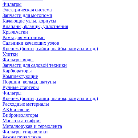
Фильтры
Электрическая система
Запчасти для мотопомп
Качающие узлы, корпусы
Клапаны, фланцы, уплотнения
Крыльчатки
Рамы для мотопомп
Сальники качающих узлов
Крепеж (болты, гайки, шайбы, хомуты и т.д.)
Улитки
Фильтры воды
Запчасти для садовой техники
Карбюраторы
Комплектующие
Поршни, кольца, шатуны
Ручные стартеры
Фильтры
Крепеж (болты, гайки, шайбы, хомуты и т.д.)
Расходные материалы
АКБ и свечи
Виброизоляторы
Масло и антифриз
Металлорукав и термолента
Фильтры гидравлики
Ремни приводные