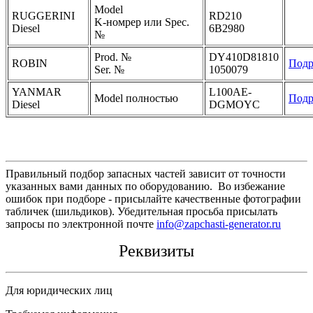
Model
RUGGERINI
RD210
K-номрер или Spec.
Diesel
6B2980
№
Prod. №
DY410D81810
ROBIN
Подр
Ser. №
1050079
YANMAR
L100AE-
Model полностью
Подр
Diesel
DGMOYC
Правильный подбор запасных частей зависит от точности
указанных вами данных по оборудованию. Во избежание
ошибок при подборе - присылайте качественные фотографии
табличек (шильдиков). Убедительная просьба присылать
запросы по электронной почте
info@zapchasti-generator.ru
Реквизиты
Для юридических лиц