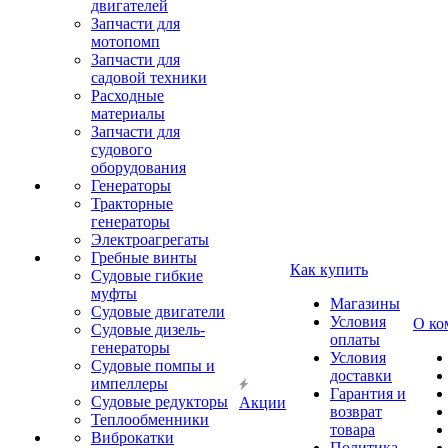
двигателей
Запчасти для
мотопомп
Запчасти для
садовой техники
Расходные
материалы
Запчасти для
судового
оборудования
Генераторы
Тракторные
генераторы
Электроагрегаты
Гребные винты
Как купить
Судовые гибкие
муфты
Магазины
Судовые двигатели
Условия
О ко
Судовые дизель-
оплаты
генераторы
Условия
Судовые помпы и
доставки
импеллеры
Гарантия и
Судовые редукторы
Акции
возврат
Теплообменники
товара
Виброкатки
Политика