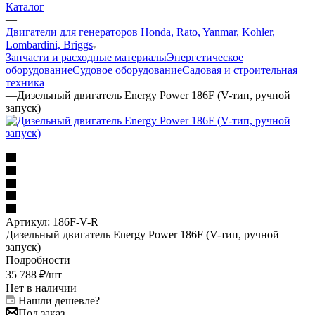
Каталог
—
Двигатели для генераторов Honda, Rato, Yanmar, Kohler,
Lombardini, Briggs
Запчасти и расходные материалы
Энергетическое
оборудование
Судовое оборудование
Садовая и строительная
техника
—
Дизельный двигатель Energy Power 186F (V-тип, ручной
запуск)
Артикул:
186F-V-R
Дизельный двигатель Energy Power 186F (V-тип, ручной
запуск)
Подробности
35 788
₽
/шт
Нет в наличии
Нашли дешевле?
Под заказ