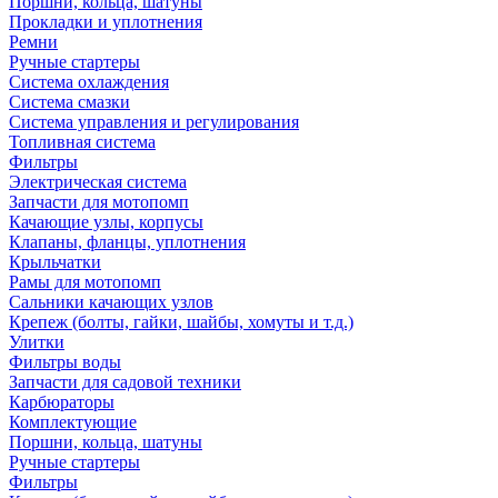
Поршни, кольца, шатуны
Прокладки и уплотнения
Ремни
Ручные стартеры
Система охлаждения
Система смазки
Система управления и регулирования
Топливная система
Фильтры
Электрическая система
Запчасти для мотопомп
Качающие узлы, корпусы
Клапаны, фланцы, уплотнения
Крыльчатки
Рамы для мотопомп
Сальники качающих узлов
Крепеж (болты, гайки, шайбы, хомуты и т.д.)
Улитки
Фильтры воды
Запчасти для садовой техники
Карбюраторы
Комплектующие
Поршни, кольца, шатуны
Ручные стартеры
Фильтры