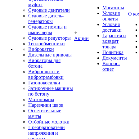
муфты
Магазины
Судовые двигатели
Условия
О ко
Судовые дизель-
оплаты
генераторы
Условия
Судовые помпы и
доставки
импеллеры
Гарантия и
Судовые редукторы
Акции
возврат
Теплообменники
товара
Виброкатки
Политика
Дизельные приводы
Документы
Вибраторы для
Вопрос-
бетона
ответ
Виброплиты и
вибротрамбовки
Газонокосилки
Затирочные машины
по бетону
Мотопомпы
Нарезчики швов
Осветительные
мачты
Отбойные молотки
Преобразователи
напряжения и
частоты