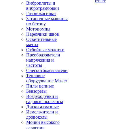
ответ
Виброплиты и
вибротрамбовки
Газонокосилки
Затирочные машины
по бетону
Мотопомпы
Нарезчики швов
Осветительные
мачты
Отбойные молотки
Преобразователи
напряжения и
частоты
Снегоотбрасыватели
Тепловое
оборудование Master
Пилы цепные
Бензорезы
Воздуходувки и
садовые пылесосы
Диски алмазные
Измельчители и
дровоколы
Мойки высокого
давления