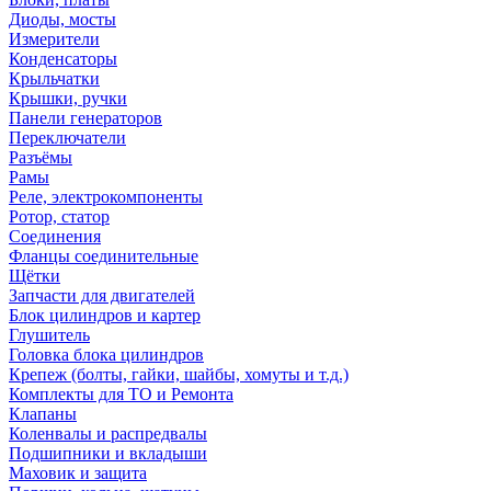
Диоды, мосты
Измерители
Конденсаторы
Крыльчатки
Крышки, ручки
Панели генераторов
Переключатели
Разъёмы
Рамы
Реле, электрокомпоненты
Ротор, статор
Соединения
Фланцы соединительные
Щётки
Запчасти для двигателей
Блок цилиндров и картер
Глушитель
Головка блока цилиндров
Крепеж (болты, гайки, шайбы, хомуты и т.д.)
Комплекты для ТО и Ремонта
Клапаны
Коленвалы и распредвалы
Подшипники и вкладыши
Маховик и защита