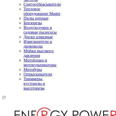
Снегоотбрасыватели
Тепловое
оборудование Master
Пилы цепные
Бензорезы
Воздуходувки и
садовые пылесосы
Диски алмазные
Измельчители и
дровоколы
Мойки высокого
давления
Мотоблоки и
мотокультиваторы
Мотобуры
Опрыскиватели
Триммеры,
кусторезы и
высоторезы