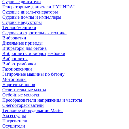
Судовые двигатели
Генераторные двигатели HYUNDAI
Судовые дизель-генераторы
Судовые помпы и импеллеры
Судовые редукторы
Теплообменники
Садовая и строительная техника
Виброкатки
Дизельные приводы
Вибраторы для бетона
Виброплиты и вибротрамбовки
Виброплиты
Вибротрамбовки
Газонокосилки
Затирочные машины по бетону
Мотопомпы
Нарезчики швов
Осветительные мачты
Отбойные молотки
Преобразователи напряжения и частоты
Снегоотбрасыватели
Тепловое оборудование Master
Аксессуары
Нагреватели
Осушители