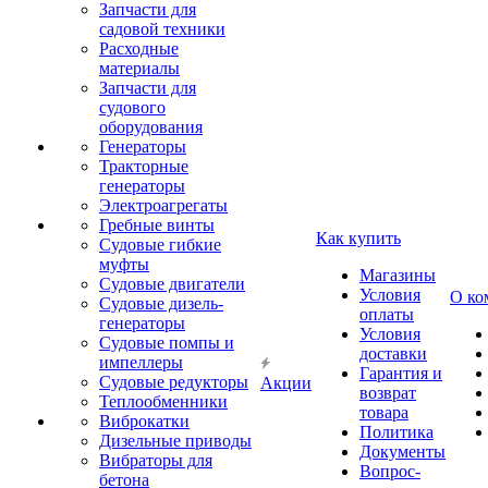
Запчасти для
садовой техники
Расходные
материалы
Запчасти для
судового
оборудования
Генераторы
Тракторные
генераторы
Электроагрегаты
Гребные винты
Как купить
Судовые гибкие
муфты
Магазины
Судовые двигатели
Условия
О ко
Судовые дизель-
оплаты
генераторы
Условия
Судовые помпы и
доставки
импеллеры
Гарантия и
Судовые редукторы
Акции
возврат
Теплообменники
товара
Виброкатки
Политика
Дизельные приводы
Документы
Вибраторы для
Вопрос-
бетона