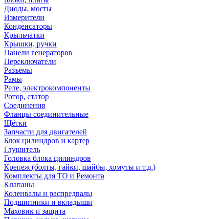
Диоды, мосты
Измерители
Конденсаторы
Крыльчатки
Крышки, ручки
Панели генераторов
Переключатели
Разъёмы
Рамы
Реле, электрокомпоненты
Ротор, статор
Соединения
Фланцы соединительные
Щётки
Запчасти для двигателей
Блок цилиндров и картер
Глушитель
Головка блока цилиндров
Крепеж (болты, гайки, шайбы, хомуты и т.д.)
Комплекты для ТО и Ремонта
Клапаны
Коленвалы и распредвалы
Подшипники и вкладыши
Маховик и защита