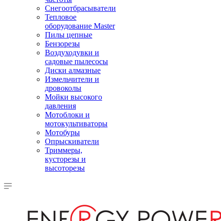
Снегоотбрасыватели
Тепловое
оборудование Master
Пилы цепные
Бензорезы
Воздуходувки и
садовые пылесосы
Диски алмазные
Измельчители и
дровоколы
Мойки высокого
давления
Мотоблоки и
мотокультиваторы
Мотобуры
Опрыскиватели
Триммеры,
кусторезы и
высоторезы