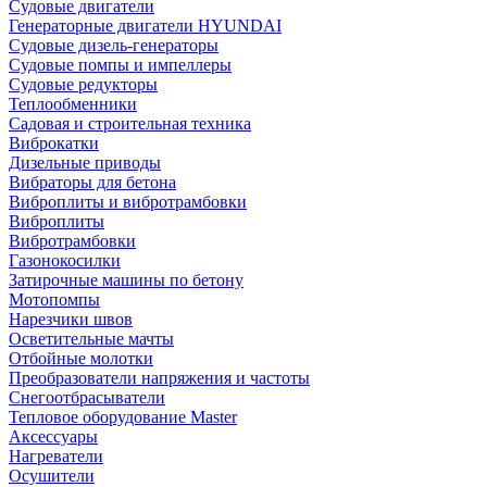
Судовые двигатели
Генераторные двигатели HYUNDAI
Судовые дизель-генераторы
Судовые помпы и импеллеры
Судовые редукторы
Теплообменники
Садовая и строительная техника
Виброкатки
Дизельные приводы
Вибраторы для бетона
Виброплиты и вибротрамбовки
Виброплиты
Вибротрамбовки
Газонокосилки
Затирочные машины по бетону
Мотопомпы
Нарезчики швов
Осветительные мачты
Отбойные молотки
Преобразователи напряжения и частоты
Снегоотбрасыватели
Тепловое оборудование Master
Аксессуары
Нагреватели
Осушители