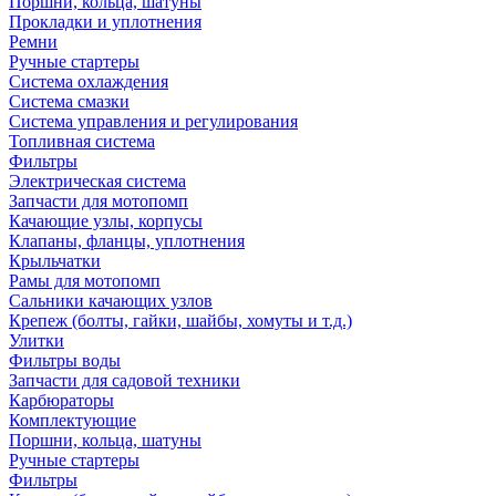
Поршни, кольца, шатуны
Прокладки и уплотнения
Ремни
Ручные стартеры
Система охлаждения
Система смазки
Система управления и регулирования
Топливная система
Фильтры
Электрическая система
Запчасти для мотопомп
Качающие узлы, корпусы
Клапаны, фланцы, уплотнения
Крыльчатки
Рамы для мотопомп
Сальники качающих узлов
Крепеж (болты, гайки, шайбы, хомуты и т.д.)
Улитки
Фильтры воды
Запчасти для садовой техники
Карбюраторы
Комплектующие
Поршни, кольца, шатуны
Ручные стартеры
Фильтры