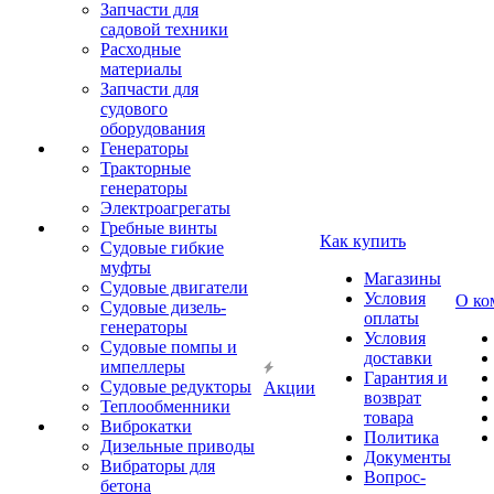
Запчасти для
садовой техники
Расходные
материалы
Запчасти для
судового
оборудования
Генераторы
Тракторные
генераторы
Электроагрегаты
Гребные винты
Как купить
Судовые гибкие
муфты
Магазины
Судовые двигатели
Условия
О ко
Судовые дизель-
оплаты
генераторы
Условия
Судовые помпы и
доставки
импеллеры
Гарантия и
Судовые редукторы
Акции
возврат
Теплообменники
товара
Виброкатки
Политика
Дизельные приводы
Документы
Вибраторы для
Вопрос-
бетона