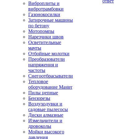
ответ
Виброплиты и
вибротрамбовки
Газонокосилки
Затирочные машины
по бетону
Мотопомпы
Нарезчики швов
Осветительные
мачты
Отбойные молотки
Преобразователи
напряжения и
частоты
Снегоотбрасыватели
Тепловое
оборудование Master
Пилы цепные
Бензорезы
Воздуходувки и
садовые пылесосы
Диски алмазные
Измельчители и
дровоколы
Мойки высокого
давления