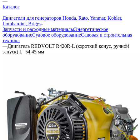
—
Каталог
—
Двигатели для генераторов Honda, Rato, Yanmar, Kohler,
Lombardini, Briggs
Запчасти и расходные материалы
Энергетическое
оборудование
Судовое оборудование
Садовая и строительная
техника
—
Двигатель REDVOLT R420R-L (короткий конус, ручной
запуск) L=54,45 мм