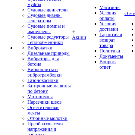
муфты
Магазины
Судовые двигатели
Условия
О ко
Судовые дизель-
оплаты
генераторы
Условия
Судовые помпы и
доставки
импеллеры
Гарантия и
Судовые редукторы
Акции
возврат
Теплообменники
товара
Виброкатки
Политика
Дизельные приводы
Документы
Вибраторы для
Вопрос-
бетона
ответ
Виброплиты и
вибротрамбовки
Газонокосилки
Затирочные машины
по бетону
Мотопомпы
Нарезчики швов
Осветительные
мачты
Отбойные молотки
Преобразователи
напряжения и
частоты