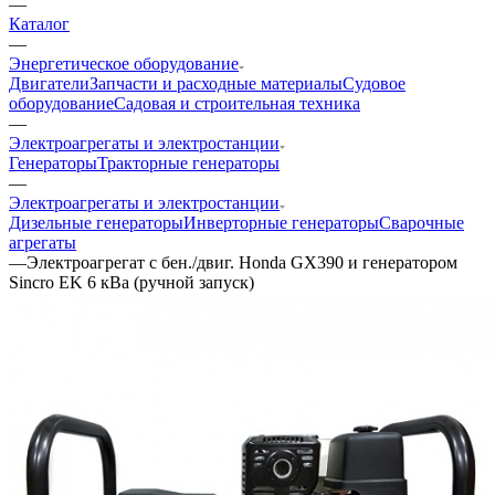
—
Каталог
—
Энергетическое оборудование
Двигатели
Запчасти и расходные материалы
Судовое
оборудование
Садовая и строительная техника
—
Электроагрегаты и электростанции
Генераторы
Тракторные генераторы
—
Электроагрегаты и электростанции
Дизельные генераторы
Инверторные генераторы
Сварочные
агрегаты
—
Электроагрегат с бен./двиг. Honda GX390 и генератором
Sincro EK 6 кВа (ручной запуск)