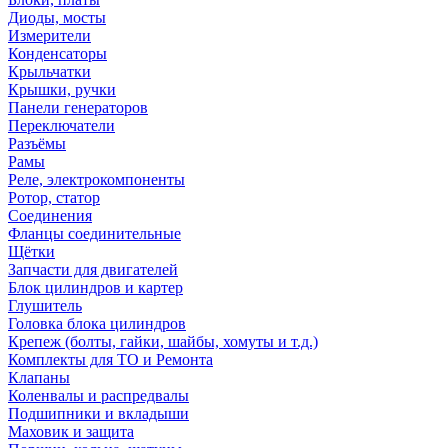
Диоды, мосты
Измерители
Конденсаторы
Крыльчатки
Крышки, ручки
Панели генераторов
Переключатели
Разъёмы
Рамы
Реле, электрокомпоненты
Ротор, статор
Соединения
Фланцы соединительные
Щётки
Запчасти для двигателей
Блок цилиндров и картер
Глушитель
Головка блока цилиндров
Крепеж (болты, гайки, шайбы, хомуты и т.д.)
Комплекты для ТО и Ремонта
Клапаны
Коленвалы и распредвалы
Подшипники и вкладыши
Маховик и защита