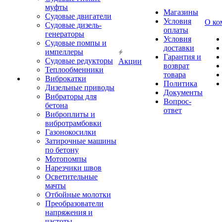
муфты
Магазины
Судовые двигатели
Условия
О ко
Судовые дизель-
оплаты
генераторы
Условия
Судовые помпы и
доставки
импеллеры
Гарантия и
Судовые редукторы
Акции
возврат
Теплообменники
товара
Виброкатки
Политика
Дизельные приводы
Документы
Вибраторы для
Вопрос-
бетона
ответ
Виброплиты и
вибротрамбовки
Газонокосилки
Затирочные машины
по бетону
Мотопомпы
Нарезчики швов
Осветительные
мачты
Отбойные молотки
Преобразователи
напряжения и
частоты