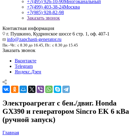
+7(495) 926-10-90
Многоканальный
+7(499) 403-38-24
Москва
+7(985) 928-82-98
Заказать звонок
Контактная информация
г. Пушкино, Кудринское шоссе 6 стр. 1, оф. 407-1
info@zapchasti-generator.ru
Пн.–Чт.: с 8.30 до 16.45, Пт.: с 8.30 до 15.45
Заказать звонок
Вконтакте
Telegram
Яндекс.Дзен
Электроагрегат с бен./двиг. Honda
GX390 и генератором Sincro EK 6 кВа
(ручной запуск)
Главная