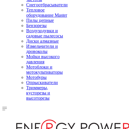
Снегоотбрасыватели
Тепловое
оборудование Master
Пилы цепные
Бензорезы
Воздуходувки и
садовые пылесосы
Диски алмазные
Измельчители и
дровоколы
Мойки высокого
давления
Мотоблоки и
мотокультиваторы
Мотобуры
Опрыскиватели
Триммеры,
кусторезы и
высоторезы