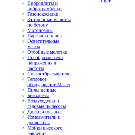
ответ
Виброплиты и
вибротрамбовки
Газонокосилки
Затирочные машины
по бетону
Мотопомпы
Нарезчики швов
Осветительные
мачты
Отбойные молотки
Преобразователи
напряжения и
частоты
Снегоотбрасыватели
Тепловое
оборудование Master
Пилы цепные
Бензорезы
Воздуходувки и
садовые пылесосы
Диски алмазные
Измельчители и
дровоколы
Мойки высокого
давления