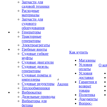
Запчасти для
садовой техники
Расходные
материалы
Запчасти для
судового
оборудования
Генераторы
Тракторные
генераторы
Электроагрегаты
Гребные винты
Как купить
Судовые гибкие
муфты
Магазины
Судовые двигатели
Условия
О ко
Судовые дизель-
оплаты
генераторы
Условия
Судовые помпы и
доставки
импеллеры
Гарантия и
Судовые редукторы
Акции
возврат
Теплообменники
товара
Виброкатки
Политика
Дизельные приводы
Документы
Вибраторы для
Вопрос-
бетона