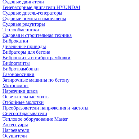
Судовые двигатели
Генераторные двигатели HYUNDAI
Судовые дизель-генераторы
Судовые помпы и импеллеры
Судовые редукторы
Теплообменники
Садовая и строительная техника
Виброкатки
Дизельные приводы
Вибраторы для бетона
Виброплиты и вибротрамбовки
Виброплиты
Вибротрамбовки
Газонокосилки
Затирочные машины по бетону
Мотопомпы
Нарезчики швов
Осветительные мачты
Отбойные молотки
Преобразователи напряжения и частоты
Снегоотбрасыватели
Тепловое оборудование Master
Аксессуары
Нагреватели
Осушители