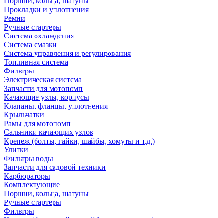
Поршни, кольца, шатуны
Прокладки и уплотнения
Ремни
Ручные стартеры
Система охлаждения
Система смазки
Система управления и регулирования
Топливная система
Фильтры
Электрическая система
Запчасти для мотопомп
Качающие узлы, корпусы
Клапаны, фланцы, уплотнения
Крыльчатки
Рамы для мотопомп
Сальники качающих узлов
Крепеж (болты, гайки, шайбы, хомуты и т.д.)
Улитки
Фильтры воды
Запчасти для садовой техники
Карбюраторы
Комплектующие
Поршни, кольца, шатуны
Ручные стартеры
Фильтры