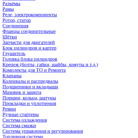
Разъёмы
Рамы
Реле, электрокомпоненты
Ротор, статор
Соединения
Фланцы соединительные
Щётки
Запчасти для двигателей
Блок цилиндров и картер
Глушитель
Головка блока цилиндров
Крепеж (болты, гайки, шайбы, хомуты и т.д.)
Комплекты для ТО и Ремонта
Клапаны
Коленвалы и распредвалы
Подшипники и вкладыши
Маховик и защита
Поршни, кольца, шатуны
Прокладки и уплотнения
Ремни
Ручные стартеры
Система охлаждения
Система смазки
Система управления и регулирования
Топливная система