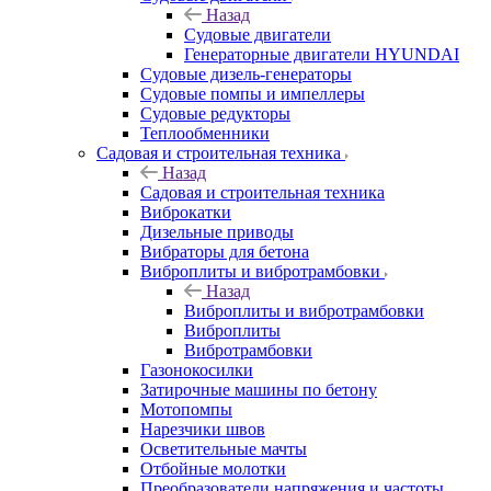
Назад
Судовые двигатели
Генераторные двигатели HYUNDAI
Судовые дизель-генераторы
Судовые помпы и импеллеры
Судовые редукторы
Теплообменники
Садовая и строительная техника
Назад
Садовая и строительная техника
Виброкатки
Дизельные приводы
Вибраторы для бетона
Виброплиты и вибротрамбовки
Назад
Виброплиты и вибротрамбовки
Виброплиты
Вибротрамбовки
Газонокосилки
Затирочные машины по бетону
Мотопомпы
Нарезчики швов
Осветительные мачты
Отбойные молотки
Преобразователи напряжения и частоты