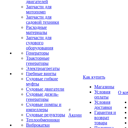
двигателей
Запчасти для
мотопомп
Запчасти для
садовой техники
Расходные
материалы
Запчасти для
судового
оборудования
Генераторы
Тракторные
генераторы
Электроагрегаты
Гребные винты
Как купить
Судовые гибкие
муфты
Магазины
Судовые двигатели
Условия
О ко
Судовые дизель-
оплаты
генераторы
Условия
Судовые помпы и
доставки
импеллеры
Гарантия и
Судовые редукторы
Акции
возврат
Теплообменники
товара
Виброкатки
Политика