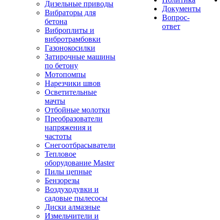
Дизельные приводы
Документы
Вибраторы для
Вопрос-
бетона
ответ
Виброплиты и
вибротрамбовки
Газонокосилки
Затирочные машины
по бетону
Мотопомпы
Нарезчики швов
Осветительные
мачты
Отбойные молотки
Преобразователи
напряжения и
частоты
Снегоотбрасыватели
Тепловое
оборудование Master
Пилы цепные
Бензорезы
Воздуходувки и
садовые пылесосы
Диски алмазные
Измельчители и