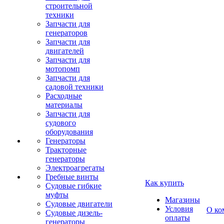
строительной
техники
Запчасти для
генераторов
Запчасти для
двигателей
Запчасти для
мотопомп
Запчасти для
садовой техники
Расходные
материалы
Запчасти для
судового
оборудования
Генераторы
Тракторные
генераторы
Электроагрегаты
Гребные винты
Как купить
Судовые гибкие
муфты
Магазины
Судовые двигатели
Условия
О ко
Судовые дизель-
оплаты
генераторы