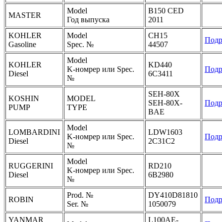
Model
B150 CED
MASTER
Год выпуска
2011
KOHLER
Model
CH15
Подр
Gasoline
Spec. №
44507
Model
KOHLER
KD440
K-номрер или Spec.
Подр
Diesel
6C3411
№
SEH-80X
KOSHIN
MODEL
SEH-80X-
Подр
PUMP
TYPE
BAE
Model
LOMBARDINI
LDW1603
K-номрер или Spec.
Подр
Diesel
2C31C2
№
Model
RUGGERINI
RD210
K-номрер или Spec.
Diesel
6B2980
№
Prod. №
DY410D81810
ROBIN
Подр
Ser. №
1050079
YANMAR
L100AE-