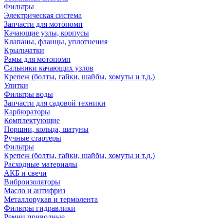
Фильтры
Электрическая система
Запчасти для мотопомп
Качающие узлы, корпусы
Клапаны, фланцы, уплотнения
Крыльчатки
Рамы для мотопомп
Сальники качающих узлов
Крепеж (болты, гайки, шайбы, хомуты и т.д.)
Улитки
Фильтры воды
Запчасти для садовой техники
Карбюраторы
Комплектующие
Поршни, кольца, шатуны
Ручные стартеры
Фильтры
Крепеж (болты, гайки, шайбы, хомуты и т.д.)
Расходные материалы
АКБ и свечи
Виброизоляторы
Масло и антифриз
Металлорукав и термолента
Фильтры гидравлики
Ремни приводные