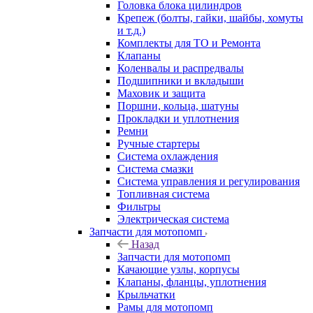
Головка блока цилиндров
Крепеж (болты, гайки, шайбы, хомуты
и т.д.)
Комплекты для ТО и Ремонта
Клапаны
Коленвалы и распредвалы
Подшипники и вкладыши
Маховик и защита
Поршни, кольца, шатуны
Прокладки и уплотнения
Ремни
Ручные стартеры
Система охлаждения
Система смазки
Система управления и регулирования
Топливная система
Фильтры
Электрическая система
Запчасти для мотопомп
Назад
Запчасти для мотопомп
Качающие узлы, корпусы
Клапаны, фланцы, уплотнения
Крыльчатки
Рамы для мотопомп