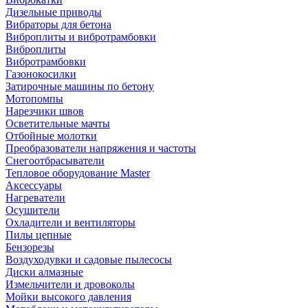
Дизельные приводы
Вибраторы для бетона
Виброплиты и вибротрамбовки
Виброплиты
Вибротрамбовки
Газонокосилки
Затирочные машины по бетону
Мотопомпы
Нарезчики швов
Осветительные мачты
Отбойные молотки
Преобразователи напряжения и частоты
Снегоотбрасыватели
Тепловое оборудование Master
Аксессуары
Нагреватели
Осушители
Охладители и вентиляторы
Пилы цепные
Бензорезы
Воздуходувки и садовые пылесосы
Диски алмазные
Измельчители и дровоколы
Мойки высокого давления