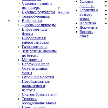
Условия
Судовые помпы и
доставки
импеллеры
Гарантия и
Судовые редукторы
Акции
возврат
Теплообменники
товара
Виброкатки
Политика
Дизельные приводы
Документы
Вибраторы для
Вопрос-
бетона
ответ
Виброплиты и
вибротрамбовки
Газонокосилки
Затирочные машины
по бетону
Мотопомпы
Нарезчики швов
Осветительные
мачты
Отбойные молотки
Преобразователи
напряжения и
частоты
Снегоотбрасыватели
Тепловое
оборудование Master
Пилы цепные