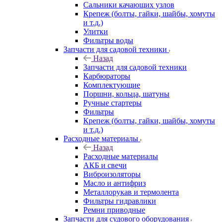
Сальники качающих узлов
Крепеж (болты, гайки, шайбы, хомуты
и т.д.)
Улитки
Фильтры воды
Запчасти для садовой техники
Назад
Запчасти для садовой техники
Карбюраторы
Комплектующие
Поршни, кольца, шатуны
Ручные стартеры
Фильтры
Крепеж (болты, гайки, шайбы, хомуты
и т.д.)
Расходные материалы
Назад
Расходные материалы
АКБ и свечи
Виброизоляторы
Масло и антифриз
Металлорукав и термолента
Фильтры гидравлики
Ремни приводные
Запчасти для судового оборудования