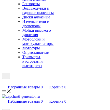
Бензорезы
Воздуходувки и
садовые пылесосы
Диски алмазные
Измельчители и
дровоколы
Мойки высокого
давления
Мотоблоки и
мотокультиваторы
Мотобуры
Опрыскиватели
Триммеры,
кусторезы и
высоторезы
Избранные товары
0
Корзина
0
Избранные товары
0
Корзина
0