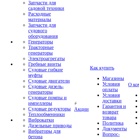
Запчасти для
садовой техники
Расходные
материалы
Запчасти для
судового
оборудования
Генераторы
Тракторные
генераторы
Электроагрегаты
Гребные винты
Как купить
Судовые гибкие
муфты
Магазины
Судовые двигатели
Условия
О ко
Судовые дизель-
оплаты
генераторы
Условия
Судовые помпы и
доставки
импеллеры
Гарантия и
Судовые редукторы
Акции
возврат
Теплообменники
товара
Виброкатки
Политика
Дизельные приводы
Документы
Вибраторы для
Вопрос-
бетона