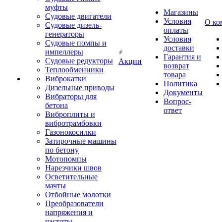
муфты
Магазины
Судовые двигатели
Условия
О ко
Судовые дизель-
оплаты
генераторы
Условия
Судовые помпы и
доставки
импеллеры
Гарантия и
Судовые редукторы
Акции
возврат
Теплообменники
товара
Виброкатки
Политика
Дизельные приводы
Документы
Вибраторы для
Вопрос-
бетона
ответ
Виброплиты и
вибротрамбовки
Газонокосилки
Затирочные машины
по бетону
Мотопомпы
Нарезчики швов
Осветительные
мачты
Отбойные молотки
Преобразователи
напряжения и
частоты