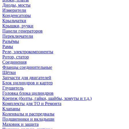
Диоды, мосты
Измерители
Конденсаторы
Крыльчатки
Крышки, ручки
Панели генераторов
Переключатели
Разъёмы
Рамы
Реле, электрокомпоненты
Ротор, статор
Соединения
Фланцы соединительные
Щётки
Запчасти для двигателей
Блок цилиндров и картер
Глушитель
Головка блока цилиндров
Крепеж (болты, гайки, шайбы, хомуты и т.д.)
Комплекты для ТО и Ремонта
Клапаны
Коленвалы и распредвалы
Подшипники и вкладыши
Маховик и защита