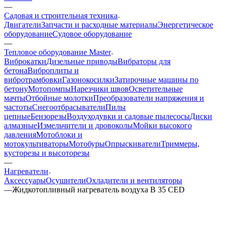
—
Садовая и строительная техника
Двигатели
Запчасти и расходные материалы
Энергетическое
оборудование
Судовое оборудование
—
Тепловое оборудование Master
Виброкатки
Дизельные приводы
Вибраторы для
бетона
Виброплиты и
вибротрамбовки
Газонокосилки
Затирочные машины по
бетону
Мотопомпы
Нарезчики швов
Осветительные
мачты
Отбойные молотки
Преобразователи напряжения и
частоты
Снегоотбрасыватели
Пилы
цепные
Бензорезы
Воздуходувки и садовые пылесосы
Диски
алмазные
Измельчители и дровоколы
Мойки высокого
давления
Мотоблоки и
мотокультиваторы
Мотобуры
Опрыскиватели
Триммеры,
кусторезы и высоторезы
—
Нагреватели
Аксессуары
Осушители
Охладители и вентиляторы
—
Жидкотопливный нагреватель воздуха B 35 CED