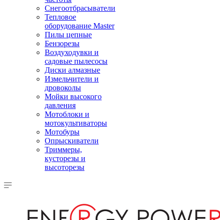
Снегоотбрасыватели
Тепловое
оборудование Master
Пилы цепные
Бензорезы
Воздуходувки и
садовые пылесосы
Диски алмазные
Измельчители и
дровоколы
Мойки высокого
давления
Мотоблоки и
мотокультиваторы
Мотобуры
Опрыскиватели
Триммеры,
кусторезы и
высоторезы