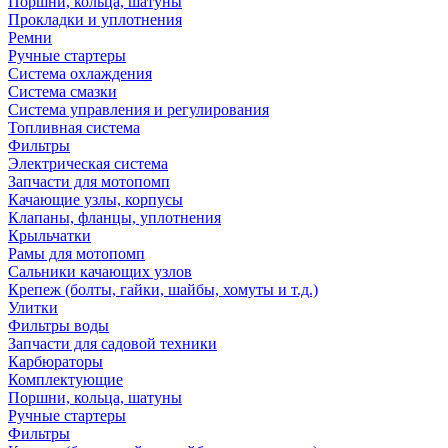
Поршни, кольца, шатуны
Прокладки и уплотнения
Ремни
Ручные стартеры
Система охлаждения
Система смазки
Система управления и регулирования
Топливная система
Фильтры
Электрическая система
Запчасти для мотопомп
Качающие узлы, корпусы
Клапаны, фланцы, уплотнения
Крыльчатки
Рамы для мотопомп
Сальники качающих узлов
Крепеж (болты, гайки, шайбы, хомуты и т.д.)
Улитки
Фильтры воды
Запчасти для садовой техники
Карбюраторы
Комплектующие
Поршни, кольца, шатуны
Ручные стартеры
Фильтры