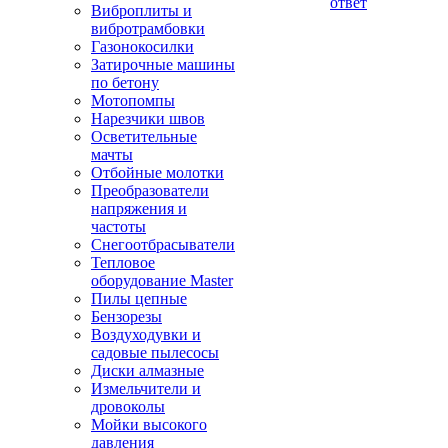
ответ
Виброплиты и
вибротрамбовки
Газонокосилки
Затирочные машины
по бетону
Мотопомпы
Нарезчики швов
Осветительные
мачты
Отбойные молотки
Преобразователи
напряжения и
частоты
Снегоотбрасыватели
Тепловое
оборудование Master
Пилы цепные
Бензорезы
Воздуходувки и
садовые пылесосы
Диски алмазные
Измельчители и
дровоколы
Мойки высокого
давления