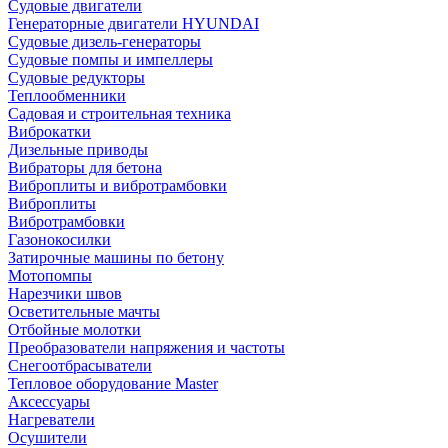
Судовые двигатели
Генераторные двигатели HYUNDAI
Судовые дизель-генераторы
Судовые помпы и импеллеры
Судовые редукторы
Теплообменники
Садовая и строительная техника
Виброкатки
Дизельные приводы
Вибраторы для бетона
Виброплиты и вибротрамбовки
Виброплиты
Вибротрамбовки
Газонокосилки
Затирочные машины по бетону
Мотопомпы
Нарезчики швов
Осветительные мачты
Отбойные молотки
Преобразователи напряжения и частоты
Снегоотбрасыватели
Тепловое оборудование Master
Аксессуары
Нагреватели
Осушители