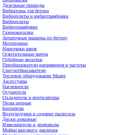
Дизельные приводы
Вибраторы для бетона
Виброплиты и вибротрамбовки
Виброплиты
Вибротрамбовки
Газонокосилки
Затирочные машины по бетону
Мотопомпы
Нарезчики швов
Осветительные мачты
Отбойные молотки
Преобразователи напряжения и частоты
Снегоотбрасыватели
Тепловое оборудование Master
Аксессуары
Нагреватели
Осушители
Охладители и вентиляторы
Пилы цепные
Бензорезы
Воздуходувки и садовые пылесосы
Диски алмазные
Измельчители и дровоколы
Мойки высокого давления