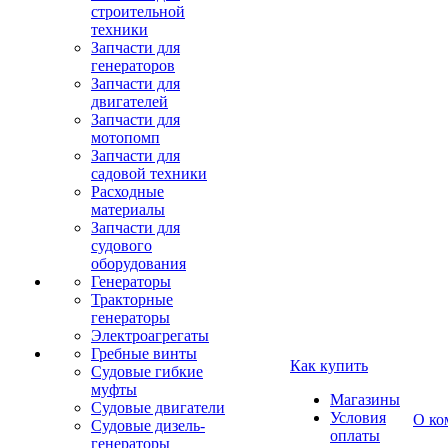
строительной
техники
Запчасти для
генераторов
Запчасти для
двигателей
Запчасти для
мотопомп
Запчасти для
садовой техники
Расходные
материалы
Запчасти для
судового
оборудования
Генераторы
Тракторные
генераторы
Электроагрегаты
Гребные винты
Как купить
Судовые гибкие
муфты
Магазины
Судовые двигатели
Условия
О ко
Судовые дизель-
оплаты
генераторы