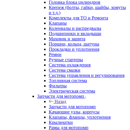
Головка блока цилиндров
Крепеж (болты, гайки, шайбы, хомуты
и т.д.)
Комплекты для ТО и Ремонта
Клапаны
Коленвалы и распредвалы
Подшипники и вкладыши
Маховик и защита
Поршни, кольца, шатуны
Прокладки и уплотнения
Ремни
Ручные стартеры
Система охлаждения
Система смазки
Система управления и регулирования
Топливная система
Фильтры
Электрическая система
Запчасти для мотопомп
Назад
Запчасти для мотопомп
Качающие узлы, корпусы
Клапаны, фланцы, уплотнения
Крыльчатки
Рамы для мотопомп