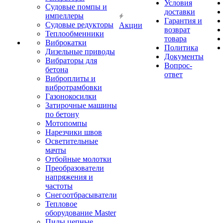
Условия
Судовые помпы и
доставки
импеллеры
Гарантия и
Судовые редукторы
Акции
возврат
Теплообменники
товара
Виброкатки
Политика
Дизельные приводы
Документы
Вибраторы для
Вопрос-
бетона
ответ
Виброплиты и
вибротрамбовки
Газонокосилки
Затирочные машины
по бетону
Мотопомпы
Нарезчики швов
Осветительные
мачты
Отбойные молотки
Преобразователи
напряжения и
частоты
Снегоотбрасыватели
Тепловое
оборудование Master
Пилы цепные