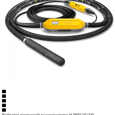
Вибратор погружной высокочастотный IRFU45/230