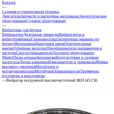
Каталог
—
Садовая и строительная техника
Двигатели
Запчасти и расходные материалы
Энергетическое
оборудование
Судовое оборудование
—
Вибраторы для бетона
Виброкатки
Дизельные приводы
Виброплиты и
вибротрамбовки
Газонокосилки
Затирочные машины по
бетону
Мотопомпы
Нарезчики швов
Осветительные
мачты
Отбойные молотки
Преобразователи напряжения и
частоты
Снегоотбрасыватели
Тепловое оборудование
Master
Пилы цепные
Бензорезы
Воздуходувки и садовые
пылесосы
Диски алмазные
Измельчители и дровоколы
Мойки
высокого давления
Мотоблоки и
мотокультиваторы
Мотобуры
Опрыскиватели
Триммеры,
кусторезы и высоторезы
—
Вибратор погружной высокочастотный IRFU45/230