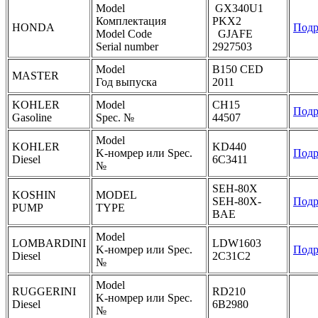
Model
GX340U1
Комплектация
PKX2
HONDA
Подр
Model Code
GJAFE
Serial number
2927503
Model
B150 CED
MASTER
Год выпуска
2011
KOHLER
Model
CH15
Подр
Gasoline
Spec. №
44507
Model
KOHLER
KD440
K-номрер или Spec.
Подр
Diesel
6C3411
№
SEH-80X
KOSHIN
MODEL
SEH-80X-
Подр
PUMP
TYPE
BAE
Model
LOMBARDINI
LDW1603
K-номрер или Spec.
Подр
Diesel
2C31C2
№
Model
RUGGERINI
RD210
K-номрер или Spec.
Diesel
6B2980
№