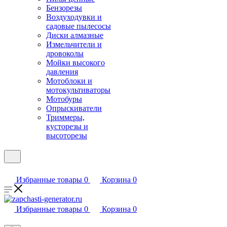
Бензорезы
Воздуходувки и
садовые пылесосы
Диски алмазные
Измельчители и
дровоколы
Мойки высокого
давления
Мотоблоки и
мотокультиваторы
Мотобуры
Опрыскиватели
Триммеры,
кусторезы и
высоторезы
Избранные товары
0
Корзина
0
Избранные товары
0
Корзина
0