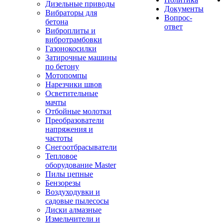
Дизельные приводы
Документы
Вибраторы для
Вопрос-
бетона
ответ
Виброплиты и
вибротрамбовки
Газонокосилки
Затирочные машины
по бетону
Мотопомпы
Нарезчики швов
Осветительные
мачты
Отбойные молотки
Преобразователи
напряжения и
частоты
Снегоотбрасыватели
Тепловое
оборудование Master
Пилы цепные
Бензорезы
Воздуходувки и
садовые пылесосы
Диски алмазные
Измельчители и