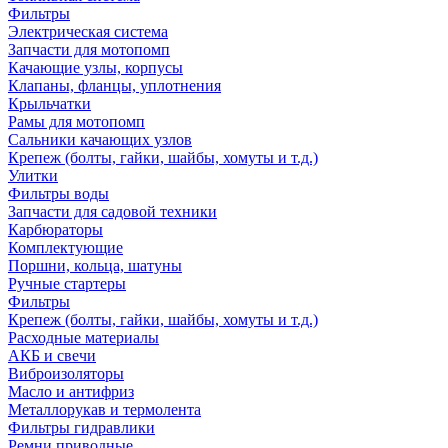
Фильтры
Электрическая система
Запчасти для мотопомп
Качающие узлы, корпусы
Клапаны, фланцы, уплотнения
Крыльчатки
Рамы для мотопомп
Сальники качающих узлов
Крепеж (болты, гайки, шайбы, хомуты и т.д.)
Улитки
Фильтры воды
Запчасти для садовой техники
Карбюраторы
Комплектующие
Поршни, кольца, шатуны
Ручные стартеры
Фильтры
Крепеж (болты, гайки, шайбы, хомуты и т.д.)
Расходные материалы
АКБ и свечи
Виброизоляторы
Масло и антифриз
Металлорукав и термолента
Фильтры гидравлики
Ремни приводные