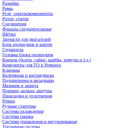
Разъёмы
Рамы
Реле, электрокомпоненты
Ротор, статор
Соединения
Фланцы соединительные
Щётки
Запчасти для двигателей
Блок цилиндров и картер
Глушитель
Головка блока цилиндров
Крепеж (болты, гайки, шайбы, хомуты и т.д.)
Комплекты для ТО и Ремонта
Клапаны
Коленвалы и распредвалы
Подшипники и вкладыши
Маховик и защита
Поршни, кольца, шатуны
Прокладки и уплотнения
Ремни
Ручные стартеры
Система охлаждения
Система смазки
Система управления и регулирования
Топливная система