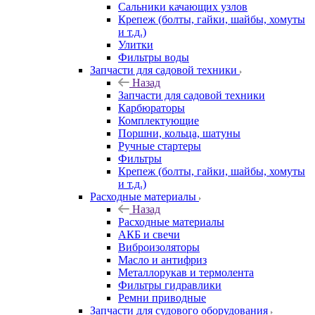
Сальники качающих узлов
Крепеж (болты, гайки, шайбы, хомуты
и т.д.)
Улитки
Фильтры воды
Запчасти для садовой техники
Назад
Запчасти для садовой техники
Карбюраторы
Комплектующие
Поршни, кольца, шатуны
Ручные стартеры
Фильтры
Крепеж (болты, гайки, шайбы, хомуты
и т.д.)
Расходные материалы
Назад
Расходные материалы
АКБ и свечи
Виброизоляторы
Масло и антифриз
Металлорукав и термолента
Фильтры гидравлики
Ремни приводные
Запчасти для судового оборудования