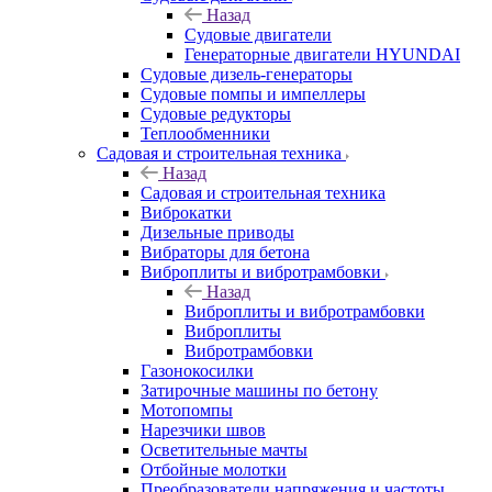
Назад
Судовые двигатели
Генераторные двигатели HYUNDAI
Судовые дизель-генераторы
Судовые помпы и импеллеры
Судовые редукторы
Теплообменники
Садовая и строительная техника
Назад
Садовая и строительная техника
Виброкатки
Дизельные приводы
Вибраторы для бетона
Виброплиты и вибротрамбовки
Назад
Виброплиты и вибротрамбовки
Виброплиты
Вибротрамбовки
Газонокосилки
Затирочные машины по бетону
Мотопомпы
Нарезчики швов
Осветительные мачты
Отбойные молотки
Преобразователи напряжения и частоты