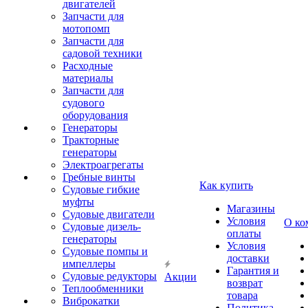
двигателей
Запчасти для
мотопомп
Запчасти для
садовой техники
Расходные
материалы
Запчасти для
судового
оборудования
Генераторы
Тракторные
генераторы
Электроагрегаты
Гребные винты
Как купить
Судовые гибкие
муфты
Магазины
Судовые двигатели
Условия
О ко
Судовые дизель-
оплаты
генераторы
Условия
Судовые помпы и
доставки
импеллеры
Гарантия и
Судовые редукторы
Акции
возврат
Теплообменники
товара
Виброкатки
Политика