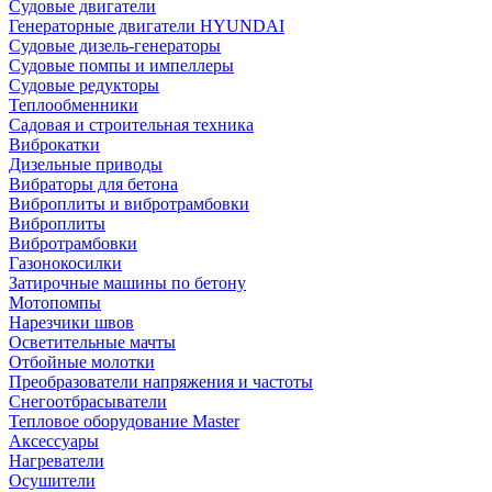
Судовые двигатели
Генераторные двигатели HYUNDAI
Судовые дизель-генераторы
Судовые помпы и импеллеры
Судовые редукторы
Теплообменники
Садовая и строительная техника
Виброкатки
Дизельные приводы
Вибраторы для бетона
Виброплиты и вибротрамбовки
Виброплиты
Вибротрамбовки
Газонокосилки
Затирочные машины по бетону
Мотопомпы
Нарезчики швов
Осветительные мачты
Отбойные молотки
Преобразователи напряжения и частоты
Снегоотбрасыватели
Тепловое оборудование Master
Аксессуары
Нагреватели
Осушители