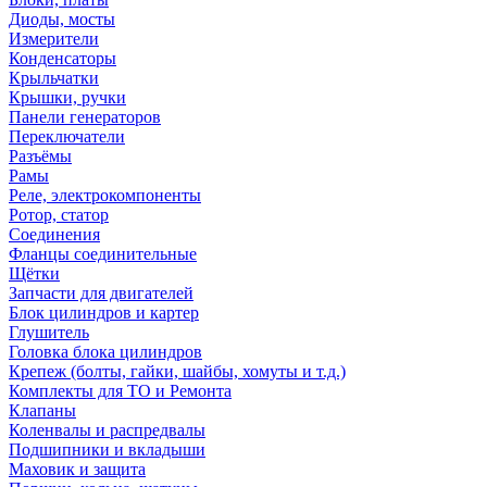
Диоды, мосты
Измерители
Конденсаторы
Крыльчатки
Крышки, ручки
Панели генераторов
Переключатели
Разъёмы
Рамы
Реле, электрокомпоненты
Ротор, статор
Соединения
Фланцы соединительные
Щётки
Запчасти для двигателей
Блок цилиндров и картер
Глушитель
Головка блока цилиндров
Крепеж (болты, гайки, шайбы, хомуты и т.д.)
Комплекты для ТО и Ремонта
Клапаны
Коленвалы и распредвалы
Подшипники и вкладыши
Маховик и защита