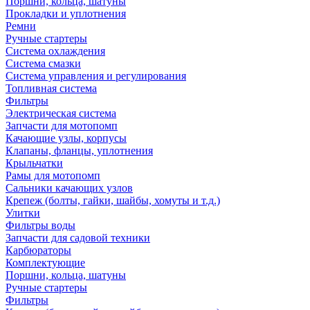
Поршни, кольца, шатуны
Прокладки и уплотнения
Ремни
Ручные стартеры
Система охлаждения
Система смазки
Система управления и регулирования
Топливная система
Фильтры
Электрическая система
Запчасти для мотопомп
Качающие узлы, корпусы
Клапаны, фланцы, уплотнения
Крыльчатки
Рамы для мотопомп
Сальники качающих узлов
Крепеж (болты, гайки, шайбы, хомуты и т.д.)
Улитки
Фильтры воды
Запчасти для садовой техники
Карбюраторы
Комплектующие
Поршни, кольца, шатуны
Ручные стартеры
Фильтры