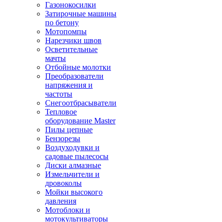
Газонокосилки
Затирочные машины
по бетону
Мотопомпы
Нарезчики швов
Осветительные
мачты
Отбойные молотки
Преобразователи
напряжения и
частоты
Снегоотбрасыватели
Тепловое
оборудование Master
Пилы цепные
Бензорезы
Воздуходувки и
садовые пылесосы
Диски алмазные
Измельчители и
дровоколы
Мойки высокого
давления
Мотоблоки и
мотокультиваторы