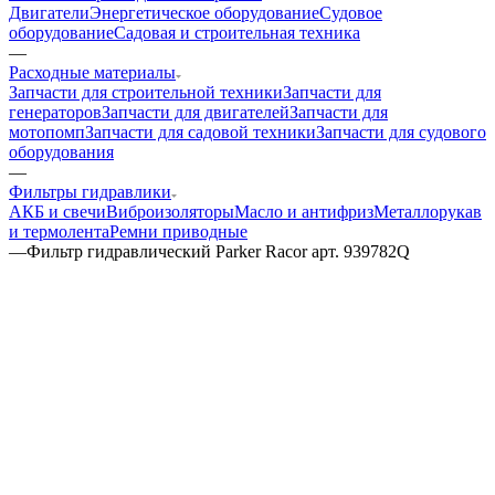
Двигатели
Энергетическое оборудование
Судовое
оборудование
Садовая и строительная техника
—
Расходные материалы
Запчасти для строительной техники
Запчасти для
генераторов
Запчасти для двигателей
Запчасти для
мотопомп
Запчасти для садовой техники
Запчасти для судового
оборудования
—
Фильтры гидравлики
АКБ и свечи
Виброизоляторы
Масло и антифриз
Металлорукав
и термолента
Ремни приводные
—
Фильтр гидравлический Parker Racor арт. 939782Q