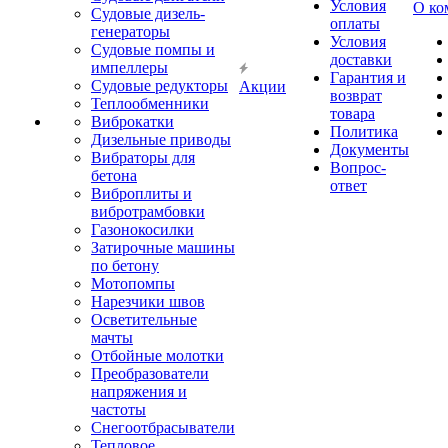
Условия
О ко
Судовые дизель-
оплаты
генераторы
Условия
Судовые помпы и
доставки
импеллеры
Гарантия и
Судовые редукторы
Акции
возврат
Теплообменники
товара
Виброкатки
Политика
Дизельные приводы
Документы
Вибраторы для
Вопрос-
бетона
ответ
Виброплиты и
вибротрамбовки
Газонокосилки
Затирочные машины
по бетону
Мотопомпы
Нарезчики швов
Осветительные
мачты
Отбойные молотки
Преобразователи
напряжения и
частоты
Снегоотбрасыватели
Тепловое