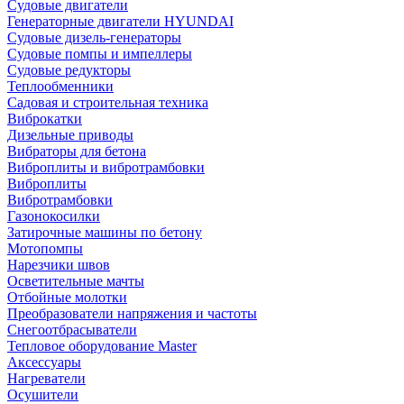
Судовые двигатели
Генераторные двигатели HYUNDAI
Судовые дизель-генераторы
Судовые помпы и импеллеры
Судовые редукторы
Теплообменники
Садовая и строительная техника
Виброкатки
Дизельные приводы
Вибраторы для бетона
Виброплиты и вибротрамбовки
Виброплиты
Вибротрамбовки
Газонокосилки
Затирочные машины по бетону
Мотопомпы
Нарезчики швов
Осветительные мачты
Отбойные молотки
Преобразователи напряжения и частоты
Снегоотбрасыватели
Тепловое оборудование Master
Аксессуары
Нагреватели
Осушители