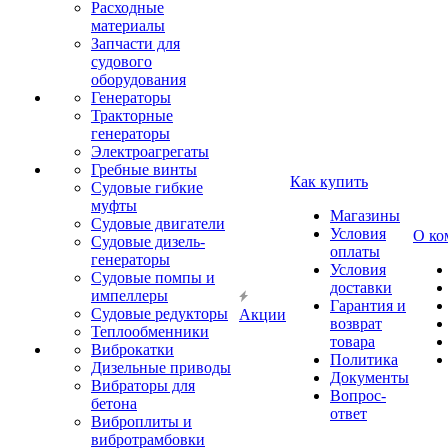
Расходные
материалы
Запчасти для
судового
оборудования
Генераторы
Тракторные
генераторы
Электроагрегаты
Гребные винты
Как купить
Судовые гибкие
муфты
Магазины
Судовые двигатели
Условия
О ко
Судовые дизель-
оплаты
генераторы
Условия
Судовые помпы и
доставки
импеллеры
Гарантия и
Судовые редукторы
Акции
возврат
Теплообменники
товара
Виброкатки
Политика
Дизельные приводы
Документы
Вибраторы для
Вопрос-
бетона
ответ
Виброплиты и
вибротрамбовки