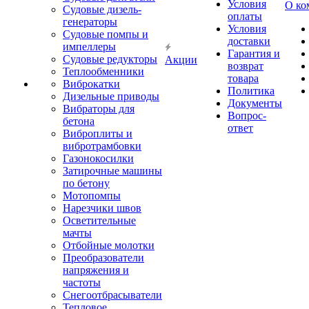
Условия
О ко
Судовые дизель-
оплаты
генераторы
Условия
Судовые помпы и
доставки
импеллеры
Гарантия и
Судовые редукторы
Акции
возврат
Теплообменники
товара
Виброкатки
Политика
Дизельные приводы
Документы
Вибраторы для
Вопрос-
бетона
ответ
Виброплиты и
вибротрамбовки
Газонокосилки
Затирочные машины
по бетону
Мотопомпы
Нарезчики швов
Осветительные
мачты
Отбойные молотки
Преобразователи
напряжения и
частоты
Снегоотбрасыватели
Тепловое