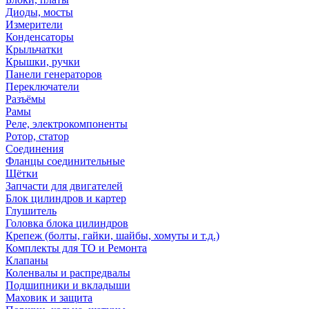
Диоды, мосты
Измерители
Конденсаторы
Крыльчатки
Крышки, ручки
Панели генераторов
Переключатели
Разъёмы
Рамы
Реле, электрокомпоненты
Ротор, статор
Соединения
Фланцы соединительные
Щётки
Запчасти для двигателей
Блок цилиндров и картер
Глушитель
Головка блока цилиндров
Крепеж (болты, гайки, шайбы, хомуты и т.д.)
Комплекты для ТО и Ремонта
Клапаны
Коленвалы и распредвалы
Подшипники и вкладыши
Маховик и защита