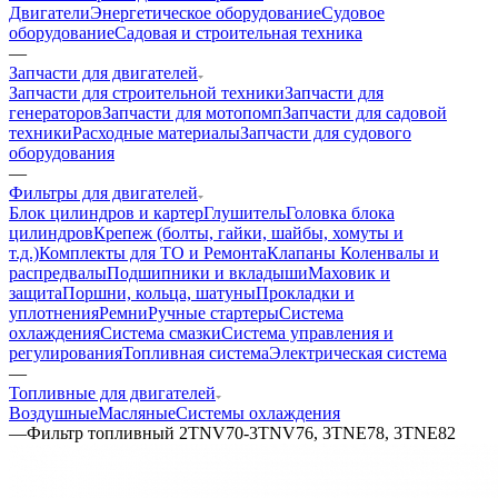
Двигатели
Энергетическое оборудование
Судовое
оборудование
Садовая и строительная техника
—
Запчасти для двигателей
Запчасти для строительной техники
Запчасти для
генераторов
Запчасти для мотопомп
Запчасти для садовой
техники
Расходные материалы
Запчасти для судового
оборудования
—
Фильтры для двигателей
Блок цилиндров и картер
Глушитель
Головка блока
цилиндров
Крепеж (болты, гайки, шайбы, хомуты и
т.д.)
Комплекты для ТО и Ремонта
Клапаны
Коленвалы и
распредвалы
Подшипники и вкладыши
Маховик и
защита
Поршни, кольца, шатуны
Прокладки и
уплотнения
Ремни
Ручные стартеры
Система
охлаждения
Система смазки
Система управления и
регулирования
Топливная система
Электрическая система
—
Топливные для двигателей
Воздушные
Масляные
Системы охлаждения
—
Фильтр топливный 2TNV70-3TNV76, 3TNE78, 3TNE82