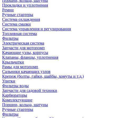
Поршни, кольца, шатуны
Прокладки и уплотнения
Ремни
Ручные стартеры
Система охлаждения
Система смазки
Система управления и регулирования
Топливная система
Фильтры
Электрическая система
Запчасти для мотопомп
Качающие узлы, корпусы
Клапаны, фланцы, уплотнения
Крыльчатки
Рамы для мотопомп
Сальники качающих узлов
Крепеж (болты, гайки, шайбы, хомуты и т.д.)
Улитки
Фильтры воды
Запчасти для садовой техники
Карбюраторы
Комплектующие
Поршни, кольца, шатуны
Ручные стартеры
Фильтры