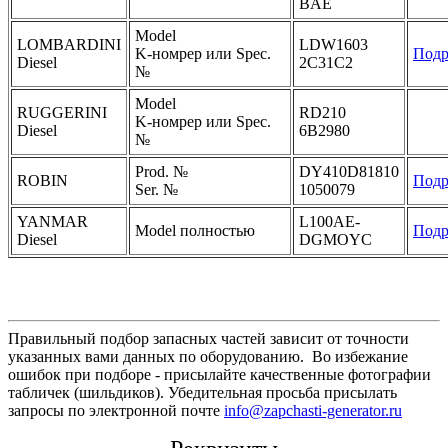
BAE
Model
LOMBARDINI
LDW1603
K-номрер или Spec.
Подр
Diesel
2C31C2
№
Model
RUGGERINI
RD210
K-номрер или Spec.
Diesel
6B2980
№
Prod. №
DY410D81810
ROBIN
Подр
Ser. №
1050079
YANMAR
L100AE-
Model полностью
Подр
Diesel
DGMOYC
Правильный подбор запасных частей зависит от точности
указанных вами данных по оборудованию. Во избежание
ошибок при подборе - присылайте качественные фотографии
табличек (шильдиков). Убедительная просьба присылать
запросы по электронной почте
info@zapchasti-generator.ru