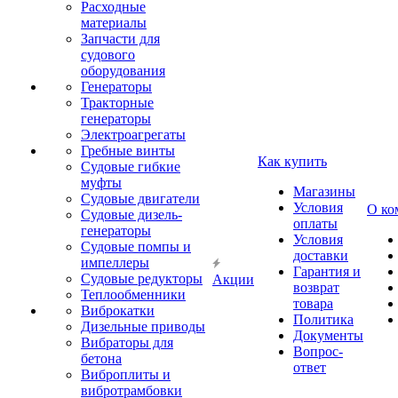
Расходные
материалы
Запчасти для
судового
оборудования
Генераторы
Тракторные
генераторы
Электроагрегаты
Гребные винты
Как купить
Судовые гибкие
муфты
Магазины
Судовые двигатели
Условия
О ко
Судовые дизель-
оплаты
генераторы
Условия
Судовые помпы и
доставки
импеллеры
Гарантия и
Судовые редукторы
Акции
возврат
Теплообменники
товара
Виброкатки
Политика
Дизельные приводы
Документы
Вибраторы для
Вопрос-
бетона
ответ
Виброплиты и
вибротрамбовки