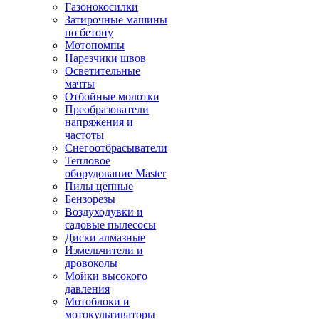
Газонокосилки
Затирочные машины
по бетону
Мотопомпы
Нарезчики швов
Осветительные
мачты
Отбойные молотки
Преобразователи
напряжения и
частоты
Снегоотбрасыватели
Тепловое
оборудование Master
Пилы цепные
Бензорезы
Воздуходувки и
садовые пылесосы
Диски алмазные
Измельчители и
дровоколы
Мойки высокого
давления
Мотоблоки и
мотокультиваторы