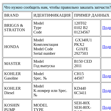
Что нужно сообщить нам, чтобы правильно заказать запчасти?
BRAND
ИДЕНТИФИКАЦИЯ
ПРИМЕР ДАННЫХ
Model
120T02
BRIGGS &
Type
0102 B2
Подр
STRATTON
Code
01234567
Model
GX340U1
Комплектация
PKX2
HONDA
Подр
Model Code
GJAFE
Serial number
2927503
Model
B150 CED
MASTER
Год выпуска
2011
KOHLER
Model
CH15
Подр
Gasoline
Spec. №
44507
Model
KOHLER
KD440
K-номрер или Spec.
Подр
Diesel
6C3411
№
SEH-80X
KOSHIN
MODEL
SEH-80X-
Подр
PUMP
TYPE