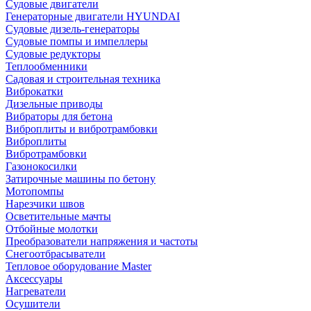
Судовые двигатели
Генераторные двигатели HYUNDAI
Судовые дизель-генераторы
Судовые помпы и импеллеры
Судовые редукторы
Теплообменники
Садовая и строительная техника
Виброкатки
Дизельные приводы
Вибраторы для бетона
Виброплиты и вибротрамбовки
Виброплиты
Вибротрамбовки
Газонокосилки
Затирочные машины по бетону
Мотопомпы
Нарезчики швов
Осветительные мачты
Отбойные молотки
Преобразователи напряжения и частоты
Снегоотбрасыватели
Тепловое оборудование Master
Аксессуары
Нагреватели
Осушители