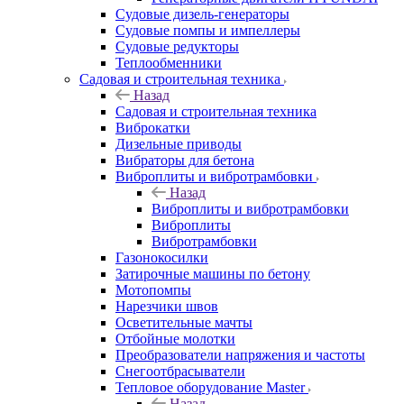
Судовые дизель-генераторы
Судовые помпы и импеллеры
Судовые редукторы
Теплообменники
Садовая и строительная техника
Назад
Садовая и строительная техника
Виброкатки
Дизельные приводы
Вибраторы для бетона
Виброплиты и вибротрамбовки
Назад
Виброплиты и вибротрамбовки
Виброплиты
Вибротрамбовки
Газонокосилки
Затирочные машины по бетону
Мотопомпы
Нарезчики швов
Осветительные мачты
Отбойные молотки
Преобразователи напряжения и частоты
Снегоотбрасыватели
Тепловое оборудование Master
Назад