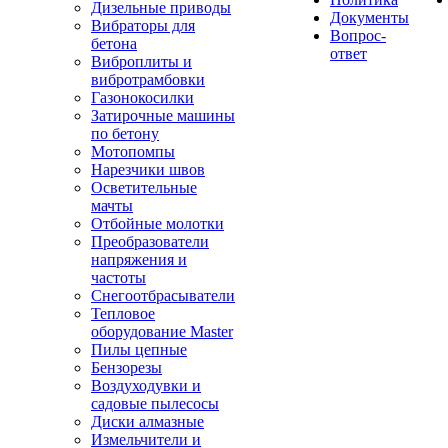
Дизельные приводы
Документы
Вибраторы для
Вопрос-
бетона
ответ
Виброплиты и
вибротрамбовки
Газонокосилки
Затирочные машины
по бетону
Мотопомпы
Нарезчики швов
Осветительные
мачты
Отбойные молотки
Преобразователи
напряжения и
частоты
Снегоотбрасыватели
Тепловое
оборудование Master
Пилы цепные
Бензорезы
Воздуходувки и
садовые пылесосы
Диски алмазные
Измельчители и