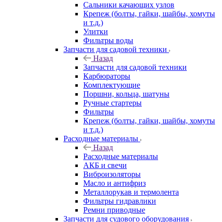
Сальники качающих узлов
Крепеж (болты, гайки, шайбы, хомуты
и т.д.)
Улитки
Фильтры воды
Запчасти для садовой техники
Назад
Запчасти для садовой техники
Карбюраторы
Комплектующие
Поршни, кольца, шатуны
Ручные стартеры
Фильтры
Крепеж (болты, гайки, шайбы, хомуты
и т.д.)
Расходные материалы
Назад
Расходные материалы
АКБ и свечи
Виброизоляторы
Масло и антифриз
Металлорукав и термолента
Фильтры гидравлики
Ремни приводные
Запчасти для судового оборудования