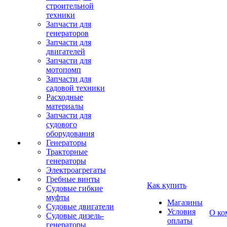
строительной
техники
Запчасти для
генераторов
Запчасти для
двигателей
Запчасти для
мотопомп
Запчасти для
садовой техники
Расходные
материалы
Запчасти для
судового
оборудования
Генераторы
Тракторные
генераторы
Электроагрегаты
Гребные винты
Как купить
Судовые гибкие
муфты
Магазины
Судовые двигатели
Условия
О ко
Судовые дизель-
оплаты
генераторы