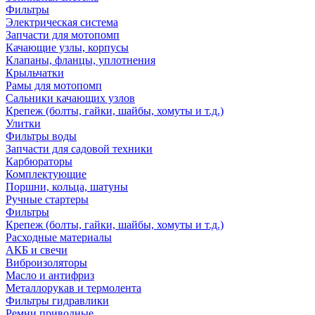
Фильтры
Электрическая система
Запчасти для мотопомп
Качающие узлы, корпусы
Клапаны, фланцы, уплотнения
Крыльчатки
Рамы для мотопомп
Сальники качающих узлов
Крепеж (болты, гайки, шайбы, хомуты и т.д.)
Улитки
Фильтры воды
Запчасти для садовой техники
Карбюраторы
Комплектующие
Поршни, кольца, шатуны
Ручные стартеры
Фильтры
Крепеж (болты, гайки, шайбы, хомуты и т.д.)
Расходные материалы
АКБ и свечи
Виброизоляторы
Масло и антифриз
Металлорукав и термолента
Фильтры гидравлики
Ремни приводные