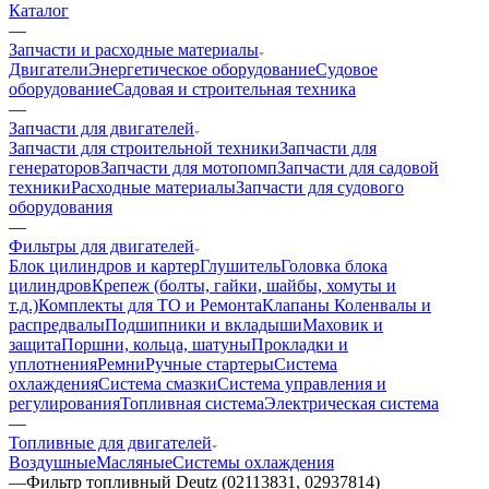
Каталог
—
Запчасти и расходные материалы
Двигатели
Энергетическое оборудование
Судовое
оборудование
Садовая и строительная техника
—
Запчасти для двигателей
Запчасти для строительной техники
Запчасти для
генераторов
Запчасти для мотопомп
Запчасти для садовой
техники
Расходные материалы
Запчасти для судового
оборудования
—
Фильтры для двигателей
Блок цилиндров и картер
Глушитель
Головка блока
цилиндров
Крепеж (болты, гайки, шайбы, хомуты и
т.д.)
Комплекты для ТО и Ремонта
Клапаны
Коленвалы и
распредвалы
Подшипники и вкладыши
Маховик и
защита
Поршни, кольца, шатуны
Прокладки и
уплотнения
Ремни
Ручные стартеры
Система
охлаждения
Система смазки
Система управления и
регулирования
Топливная система
Электрическая система
—
Топливные для двигателей
Воздушные
Масляные
Системы охлаждения
—
Фильтр топливный Deutz (02113831, 02937814)