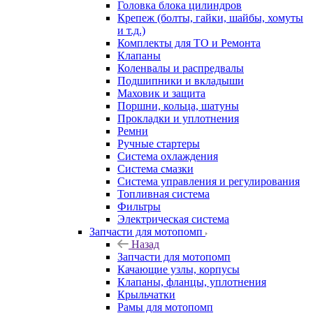
Головка блока цилиндров
Крепеж (болты, гайки, шайбы, хомуты
и т.д.)
Комплекты для ТО и Ремонта
Клапаны
Коленвалы и распредвалы
Подшипники и вкладыши
Маховик и защита
Поршни, кольца, шатуны
Прокладки и уплотнения
Ремни
Ручные стартеры
Система охлаждения
Система смазки
Система управления и регулирования
Топливная система
Фильтры
Электрическая система
Запчасти для мотопомп
Назад
Запчасти для мотопомп
Качающие узлы, корпусы
Клапаны, фланцы, уплотнения
Крыльчатки
Рамы для мотопомп