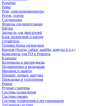
Разъёмы
Рамы
Реле, электрокомпоненты
Ротор, статор
Соединения
Фланцы соединительные
Щётки
Запчасти для двигателей
Блок цилиндров и картер
Глушитель
Головка блока цилиндров
Крепеж (болты, гайки, шайбы, хомуты и т.д.)
Комплекты для ТО и Ремонта
Клапаны
Коленвалы и распредвалы
Подшипники и вкладыши
Маховик и защита
Поршни, кольца, шатуны
Прокладки и уплотнения
Ремни
Ручные стартеры
Система охлаждения
Система смазки
Система управления и регулирования
Топливная система