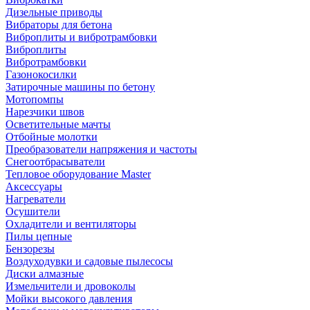
Дизельные приводы
Вибраторы для бетона
Виброплиты и вибротрамбовки
Виброплиты
Вибротрамбовки
Газонокосилки
Затирочные машины по бетону
Мотопомпы
Нарезчики швов
Осветительные мачты
Отбойные молотки
Преобразователи напряжения и частоты
Снегоотбрасыватели
Тепловое оборудование Master
Аксессуары
Нагреватели
Осушители
Охладители и вентиляторы
Пилы цепные
Бензорезы
Воздуходувки и садовые пылесосы
Диски алмазные
Измельчители и дровоколы
Мойки высокого давления