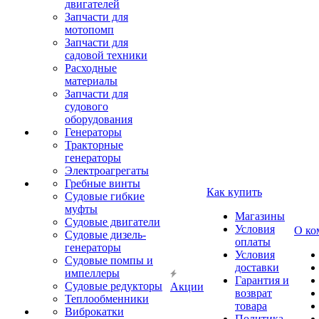
двигателей
Запчасти для
мотопомп
Запчасти для
садовой техники
Расходные
материалы
Запчасти для
судового
оборудования
Генераторы
Тракторные
генераторы
Электроагрегаты
Гребные винты
Как купить
Судовые гибкие
муфты
Магазины
Судовые двигатели
Условия
О ко
Судовые дизель-
оплаты
генераторы
Условия
Судовые помпы и
доставки
импеллеры
Гарантия и
Судовые редукторы
Акции
возврат
Теплообменники
товара
Виброкатки
Политика