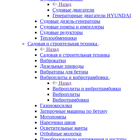
Назад
Судовые двигатели
Генераторные двигатели HYUNDAI
Судовые дизель-генераторы
Судовые помпы и импеллеры
Судовые редукторы
Теплообменники
Садовая и строительная техника
Назад
Садовая и строительная техника
Виброкатки
Дизельные приводы
Вибраторы для бетона
Виброплиты и вибротрамбовки
Назад
Виброплиты и вибротрамбовки
Виброплиты
Вибротрамбовки
Газонокосилки
Затирочные машины по бетону
Мотопомпы
Нарезчики швов
Осветительные мачты
Отбойные молотки
Преобразователи напряжения и частоты