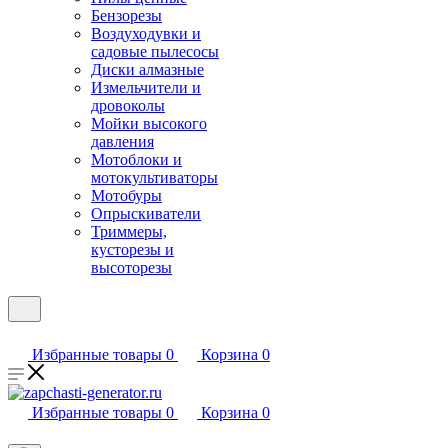
Бензорезы
Воздуходувки и
садовые пылесосы
Диски алмазные
Измельчители и
дровоколы
Мойки высокого
давления
Мотоблоки и
мотокультиваторы
Мотобуры
Опрыскиватели
Триммеры,
кусторезы и
высоторезы
Избранные товары
0
Корзина
0
Избранные товары
0
Корзина
0