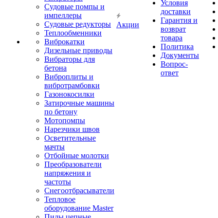
Условия
Судовые помпы и
доставки
импеллеры
Гарантия и
Судовые редукторы
Акции
возврат
Теплообменники
товара
Виброкатки
Политика
Дизельные приводы
Документы
Вибраторы для
Вопрос-
бетона
ответ
Виброплиты и
вибротрамбовки
Газонокосилки
Затирочные машины
по бетону
Мотопомпы
Нарезчики швов
Осветительные
мачты
Отбойные молотки
Преобразователи
напряжения и
частоты
Снегоотбрасыватели
Тепловое
оборудование Master
Пилы цепные