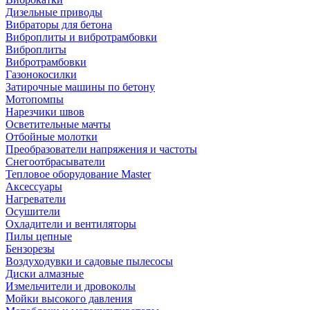
Дизельные приводы
Вибраторы для бетона
Виброплиты и вибротрамбовки
Виброплиты
Вибротрамбовки
Газонокосилки
Затирочные машины по бетону
Мотопомпы
Нарезчики швов
Осветительные мачты
Отбойные молотки
Преобразователи напряжения и частоты
Снегоотбрасыватели
Тепловое оборудование Master
Аксессуары
Нагреватели
Осушители
Охладители и вентиляторы
Пилы цепные
Бензорезы
Воздуходувки и садовые пылесосы
Диски алмазные
Измельчители и дровоколы
Мойки высокого давления