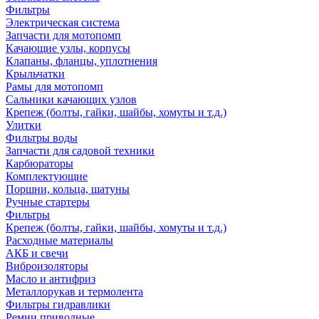
Фильтры
Электрическая система
Запчасти для мотопомп
Качающие узлы, корпусы
Клапаны, фланцы, уплотнения
Крыльчатки
Рамы для мотопомп
Сальники качающих узлов
Крепеж (болты, гайки, шайбы, хомуты и т.д.)
Улитки
Фильтры воды
Запчасти для садовой техники
Карбюраторы
Комплектующие
Поршни, кольца, шатуны
Ручные стартеры
Фильтры
Крепеж (болты, гайки, шайбы, хомуты и т.д.)
Расходные материалы
АКБ и свечи
Виброизоляторы
Масло и антифриз
Металлорукав и термолента
Фильтры гидравлики
Ремни приводные