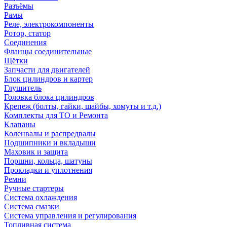
Разъёмы
Рамы
Реле, электрокомпоненты
Ротор, статор
Соединения
Фланцы соединительные
Щётки
Запчасти для двигателей
Блок цилиндров и картер
Глушитель
Головка блока цилиндров
Крепеж (болты, гайки, шайбы, хомуты и т.д.)
Комплекты для ТО и Ремонта
Клапаны
Коленвалы и распредвалы
Подшипники и вкладыши
Маховик и защита
Поршни, кольца, шатуны
Прокладки и уплотнения
Ремни
Ручные стартеры
Система охлаждения
Система смазки
Система управления и регулирования
Топливная система