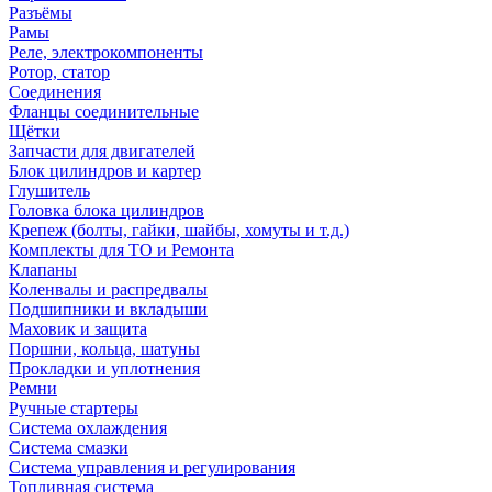
Разъёмы
Рамы
Реле, электрокомпоненты
Ротор, статор
Соединения
Фланцы соединительные
Щётки
Запчасти для двигателей
Блок цилиндров и картер
Глушитель
Головка блока цилиндров
Крепеж (болты, гайки, шайбы, хомуты и т.д.)
Комплекты для ТО и Ремонта
Клапаны
Коленвалы и распредвалы
Подшипники и вкладыши
Маховик и защита
Поршни, кольца, шатуны
Прокладки и уплотнения
Ремни
Ручные стартеры
Система охлаждения
Система смазки
Система управления и регулирования
Топливная система