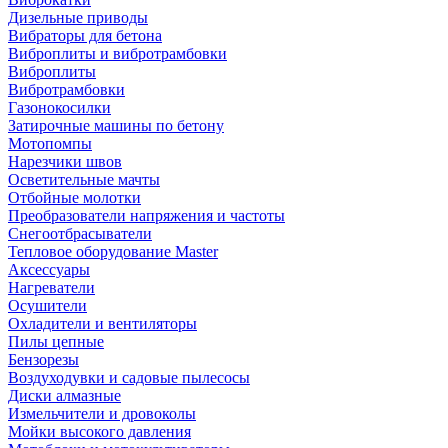
Дизельные приводы
Вибраторы для бетона
Виброплиты и вибротрамбовки
Виброплиты
Вибротрамбовки
Газонокосилки
Затирочные машины по бетону
Мотопомпы
Нарезчики швов
Осветительные мачты
Отбойные молотки
Преобразователи напряжения и частоты
Снегоотбрасыватели
Тепловое оборудование Master
Аксессуары
Нагреватели
Осушители
Охладители и вентиляторы
Пилы цепные
Бензорезы
Воздуходувки и садовые пылесосы
Диски алмазные
Измельчители и дровоколы
Мойки высокого давления