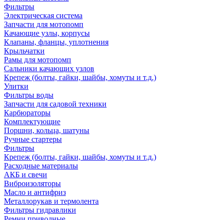
Фильтры
Электрическая система
Запчасти для мотопомп
Качающие узлы, корпусы
Клапаны, фланцы, уплотнения
Крыльчатки
Рамы для мотопомп
Сальники качающих узлов
Крепеж (болты, гайки, шайбы, хомуты и т.д.)
Улитки
Фильтры воды
Запчасти для садовой техники
Карбюраторы
Комплектующие
Поршни, кольца, шатуны
Ручные стартеры
Фильтры
Крепеж (болты, гайки, шайбы, хомуты и т.д.)
Расходные материалы
АКБ и свечи
Виброизоляторы
Масло и антифриз
Металлорукав и термолента
Фильтры гидравлики
Ремни приводные