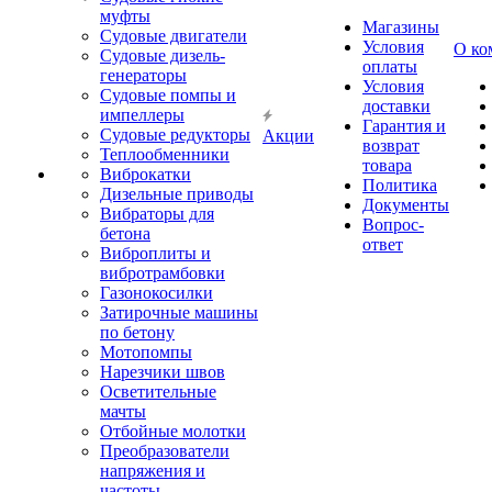
муфты
Магазины
Судовые двигатели
Условия
О ко
Судовые дизель-
оплаты
генераторы
Условия
Судовые помпы и
доставки
импеллеры
Гарантия и
Судовые редукторы
Акции
возврат
Теплообменники
товара
Виброкатки
Политика
Дизельные приводы
Документы
Вибраторы для
Вопрос-
бетона
ответ
Виброплиты и
вибротрамбовки
Газонокосилки
Затирочные машины
по бетону
Мотопомпы
Нарезчики швов
Осветительные
мачты
Отбойные молотки
Преобразователи
напряжения и
частоты