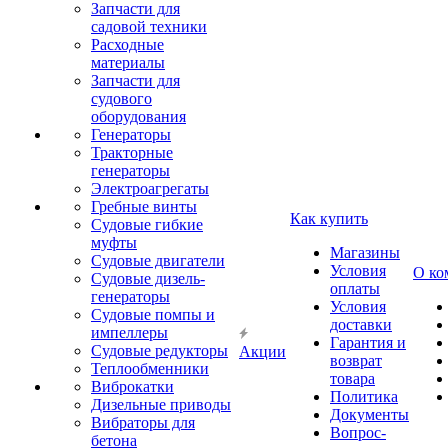
Запчасти для
садовой техники
Расходные
материалы
Запчасти для
судового
оборудования
Генераторы
Тракторные
генераторы
Электроагрегаты
Гребные винты
Как купить
Судовые гибкие
муфты
Магазины
Судовые двигатели
Условия
О ко
Судовые дизель-
оплаты
генераторы
Условия
Судовые помпы и
доставки
импеллеры
Гарантия и
Судовые редукторы
Акции
возврат
Теплообменники
товара
Виброкатки
Политика
Дизельные приводы
Документы
Вибраторы для
Вопрос-
бетона