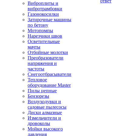
ответ
Виброплиты и
вибротрамбовки
Газонокосилки
Затирочные машины
по бетону
Мотопомпы
Нарезчики швов
Осветительные
мачты
Отбойные молотки
Преобразователи
напряжения и
частоты
Снегоотбрасыватели
Тепловое
оборудование Master
Пилы цепные
Бензорезы
Воздуходувки и
садовые пылесосы
Диски алмазные
Измельчители и
дровоколы
Мойки высокого
давления