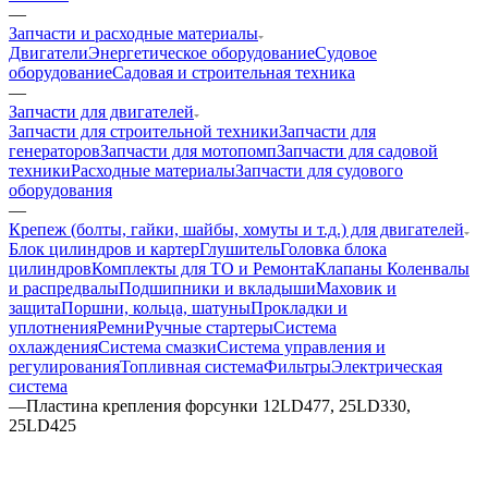
—
Запчасти и расходные материалы
Двигатели
Энергетическое оборудование
Судовое
оборудование
Садовая и строительная техника
—
Запчасти для двигателей
Запчасти для строительной техники
Запчасти для
генераторов
Запчасти для мотопомп
Запчасти для садовой
техники
Расходные материалы
Запчасти для судового
оборудования
—
Крепеж (болты, гайки, шайбы, хомуты и т.д.) для двигателей
Блок цилиндров и картер
Глушитель
Головка блока
цилиндров
Комплекты для ТО и Ремонта
Клапаны
Коленвалы
и распредвалы
Подшипники и вкладыши
Маховик и
защита
Поршни, кольца, шатуны
Прокладки и
уплотнения
Ремни
Ручные стартеры
Система
охлаждения
Система смазки
Система управления и
регулирования
Топливная система
Фильтры
Электрическая
система
—
Пластина крепления форсунки 12LD477, 25LD330,
25LD425