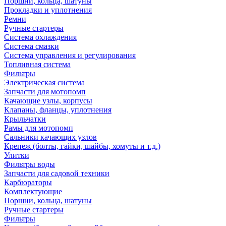
Поршни, кольца, шатуны
Прокладки и уплотнения
Ремни
Ручные стартеры
Система охлаждения
Система смазки
Система управления и регулирования
Топливная система
Фильтры
Электрическая система
Запчасти для мотопомп
Качающие узлы, корпусы
Клапаны, фланцы, уплотнения
Крыльчатки
Рамы для мотопомп
Сальники качающих узлов
Крепеж (болты, гайки, шайбы, хомуты и т.д.)
Улитки
Фильтры воды
Запчасти для садовой техники
Карбюраторы
Комплектующие
Поршни, кольца, шатуны
Ручные стартеры
Фильтры