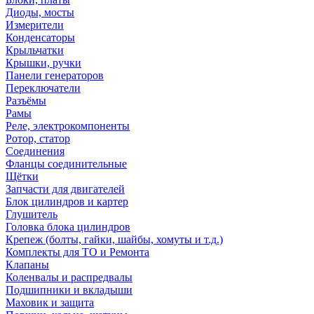
Диоды, мосты
Измерители
Конденсаторы
Крыльчатки
Крышки, ручки
Панели генераторов
Переключатели
Разъёмы
Рамы
Реле, электрокомпоненты
Ротор, статор
Соединения
Фланцы соединительные
Щётки
Запчасти для двигателей
Блок цилиндров и картер
Глушитель
Головка блока цилиндров
Крепеж (болты, гайки, шайбы, хомуты и т.д.)
Комплекты для ТО и Ремонта
Клапаны
Коленвалы и распредвалы
Подшипники и вкладыши
Маховик и защита