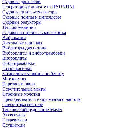
Судовые двигатели
Генераторные двигатели HYUNDAI
Судовые дизель-генераторы
Судовые помпы и импеллеры
Судовые редукторы
Теплообменники
Садовая и строительная техника
Виброкатки
Дизельные приводы
Вибраторы для бетона
Виброплиты и вибротрамбовки
Виброплиты
Вибротрамбовки
Газонокосилки
Затирочные машины по бетону
Мотопомпы
Нарезчики швов
Осветительные мачты
Отбойные молотки
Преобразователи напряжения и частоты
Снегоотбрасыватели
Тепловое оборудование Master
Аксессуары
Нагреватели
Осушители