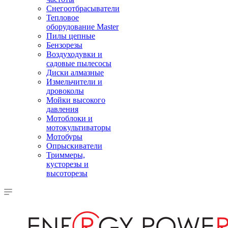
Снегоотбрасыватели
Тепловое
оборудование Master
Пилы цепные
Бензорезы
Воздуходувки и
садовые пылесосы
Диски алмазные
Измельчители и
дровоколы
Мойки высокого
давления
Мотоблоки и
мотокультиваторы
Мотобуры
Опрыскиватели
Триммеры,
кусторезы и
высоторезы