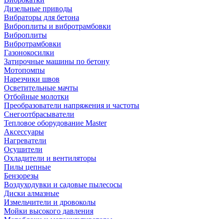
Дизельные приводы
Вибраторы для бетона
Виброплиты и вибротрамбовки
Виброплиты
Вибротрамбовки
Газонокосилки
Затирочные машины по бетону
Мотопомпы
Нарезчики швов
Осветительные мачты
Отбойные молотки
Преобразователи напряжения и частоты
Снегоотбрасыватели
Тепловое оборудование Master
Аксессуары
Нагреватели
Осушители
Охладители и вентиляторы
Пилы цепные
Бензорезы
Воздуходувки и садовые пылесосы
Диски алмазные
Измельчители и дровоколы
Мойки высокого давления