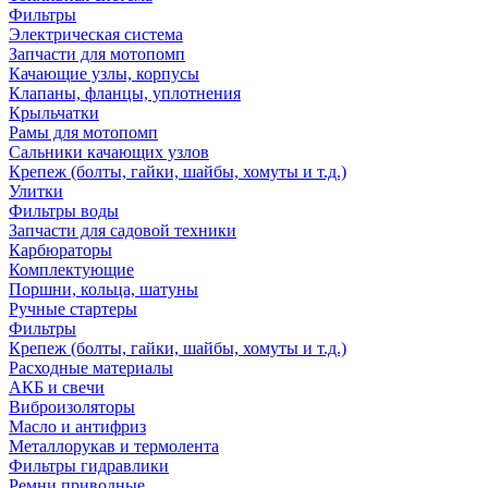
Фильтры
Электрическая система
Запчасти для мотопомп
Качающие узлы, корпусы
Клапаны, фланцы, уплотнения
Крыльчатки
Рамы для мотопомп
Сальники качающих узлов
Крепеж (болты, гайки, шайбы, хомуты и т.д.)
Улитки
Фильтры воды
Запчасти для садовой техники
Карбюраторы
Комплектующие
Поршни, кольца, шатуны
Ручные стартеры
Фильтры
Крепеж (болты, гайки, шайбы, хомуты и т.д.)
Расходные материалы
АКБ и свечи
Виброизоляторы
Масло и антифриз
Металлорукав и термолента
Фильтры гидравлики
Ремни приводные