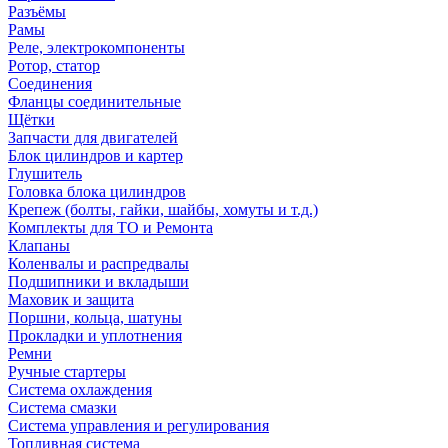
Разъёмы
Рамы
Реле, электрокомпоненты
Ротор, статор
Соединения
Фланцы соединительные
Щётки
Запчасти для двигателей
Блок цилиндров и картер
Глушитель
Головка блока цилиндров
Крепеж (болты, гайки, шайбы, хомуты и т.д.)
Комплекты для ТО и Ремонта
Клапаны
Коленвалы и распредвалы
Подшипники и вкладыши
Маховик и защита
Поршни, кольца, шатуны
Прокладки и уплотнения
Ремни
Ручные стартеры
Система охлаждения
Система смазки
Система управления и регулирования
Топливная система