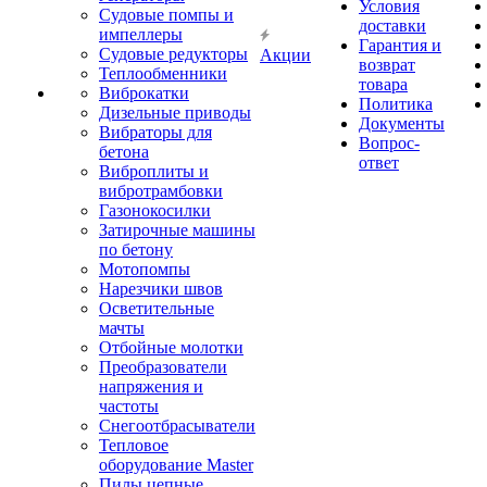
Условия
Судовые помпы и
доставки
импеллеры
Гарантия и
Судовые редукторы
Акции
возврат
Теплообменники
товара
Виброкатки
Политика
Дизельные приводы
Документы
Вибраторы для
Вопрос-
бетона
ответ
Виброплиты и
вибротрамбовки
Газонокосилки
Затирочные машины
по бетону
Мотопомпы
Нарезчики швов
Осветительные
мачты
Отбойные молотки
Преобразователи
напряжения и
частоты
Снегоотбрасыватели
Тепловое
оборудование Master
Пилы цепные