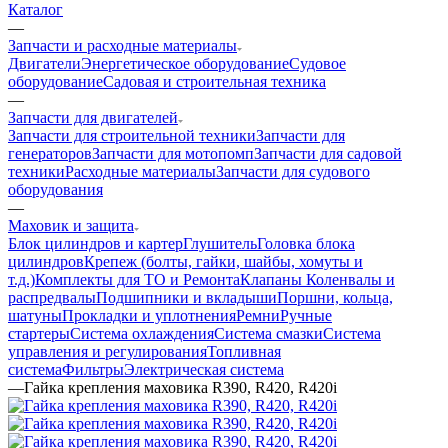
Каталог
—
Запчасти и расходные материалы
Двигатели
Энергетическое оборудование
Судовое
оборудование
Садовая и строительная техника
—
Запчасти для двигателей
Запчасти для строительной техники
Запчасти для
генераторов
Запчасти для мотопомп
Запчасти для садовой
техники
Расходные материалы
Запчасти для судового
оборудования
—
Маховик и защита
Блок цилиндров и картер
Глушитель
Головка блока
цилиндров
Крепеж (болты, гайки, шайбы, хомуты и
т.д.)
Комплекты для ТО и Ремонта
Клапаны
Коленвалы и
распредвалы
Подшипники и вкладыши
Поршни, кольца,
шатуны
Прокладки и уплотнения
Ремни
Ручные
стартеры
Система охлаждения
Система смазки
Система
управления и регулирования
Топливная
система
Фильтры
Электрическая система
—
Гайка крепления маховика R390, R420, R420i