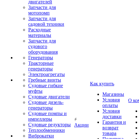
двигателей
Запчасти для
мотопомп
Запчасти для
садовой техники
Расходные
материалы
Запчасти для
судового
оборудования
Генераторы
Тракторные
генераторы
Электроагрегаты
Гребные винты
Как купить
Судовые гибкие
муфты
Магазины
Судовые двигатели
Условия
О ко
Судовые дизель-
оплаты
генераторы
Условия
Судовые помпы и
доставки
импеллеры
Гарантия и
Судовые редукторы
Акции
возврат
Теплообменники
товара
Виброкатки
Политика