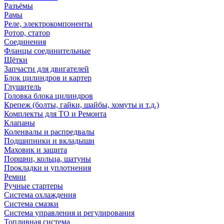
Разъёмы
Рамы
Реле, электрокомпоненты
Ротор, статор
Соединения
Фланцы соединительные
Щётки
Запчасти для двигателей
Блок цилиндров и картер
Глушитель
Головка блока цилиндров
Крепеж (болты, гайки, шайбы, хомуты и т.д.)
Комплекты для ТО и Ремонта
Клапаны
Коленвалы и распредвалы
Подшипники и вкладыши
Маховик и защита
Поршни, кольца, шатуны
Прокладки и уплотнения
Ремни
Ручные стартеры
Система охлаждения
Система смазки
Система управления и регулирования
Топливная система