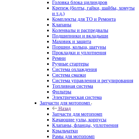
Головка блока цилиндров
Крепеж (болты, гайки, шайбы, хомуты
и т.д.)
Комплекты для ТО и Ремонта
Клапаны
Коленвалы и распредвалы
Подшипники и вкладыши
Маховик и защита
Поршни, кольца, шатуны
Прокладки и уплотнения
Ремни
Ручные стартеры
Система охлаждения
Система смазки
Система управления и регулирования
Топливная система
Фильтры
Электрическая система
Запчасти для мотопомп
Назад
Запчасти для мотопомп
Качающие узлы, корпусы
Клапаны, фланцы, уплотнения
Крыльчатки
Рамы для мотопомп