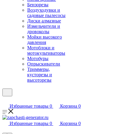
Бензорезы
Воздуходувки и
садовые пылесосы
Диски алмазные
Измельчители и
дровоколы
Мойки высокого
давления
Мотоблоки и
мотокультиваторы
Мотобуры
Опрыскиватели
Триммеры,
кусторезы и
высоторезы
Избранные товары
0
Корзина
0
Избранные товары
0
Корзина
0