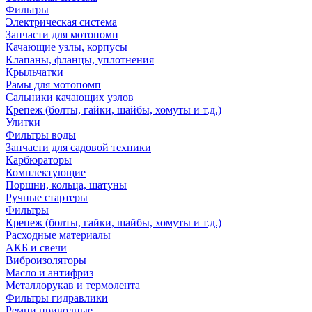
Фильтры
Электрическая система
Запчасти для мотопомп
Качающие узлы, корпусы
Клапаны, фланцы, уплотнения
Крыльчатки
Рамы для мотопомп
Сальники качающих узлов
Крепеж (болты, гайки, шайбы, хомуты и т.д.)
Улитки
Фильтры воды
Запчасти для садовой техники
Карбюраторы
Комплектующие
Поршни, кольца, шатуны
Ручные стартеры
Фильтры
Крепеж (болты, гайки, шайбы, хомуты и т.д.)
Расходные материалы
АКБ и свечи
Виброизоляторы
Масло и антифриз
Металлорукав и термолента
Фильтры гидравлики
Ремни приводные