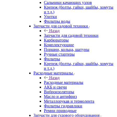
Сальники качающих узлов
Крепеж (болты, гайки, шайбы, хомуты
и т.д.)
Улитки
Фильтры воды
Запчасти для садовой техники
Назад
Запчасти для садовой техники
Карбюраторы
Комплектующие
Поршни, кольца, шатуны
Ручные стартеры
Фильтры
Крепеж (болты, гайки, шайбы, хомуты
и т.д.)
Расходные материалы
Назад
Расходные материалы
АКБ и свечи
Виброизоляторы
Масло и антифриз
Металлорукав и термолента
Фильтры гидравлики
Ремни приводные
Запчасти для судового оборудования