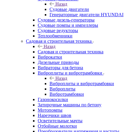
Назад
Судовые двигатели
Генераторные двигатели HYUNDAI
Судовые дизель-генераторы
Судовые помпы и импеллеры
Судовые редукторы
Теплообменники
Садовая и строительная техника
Назад
Садовая и строительная техника
Виброкатки
Дизельные приводы
Вибраторы для бетона
Виброплиты и вибротрамбовки
Назад
Виброплиты и вибротрамбовки
Виброплиты
Вибротрамбовки
Газонокосилки
Затирочные машины по бетону
Мотопомпы
Нарезчики швов
Осветительные мачты
Отбойные молотки
Преобразователи напряжения и частоты