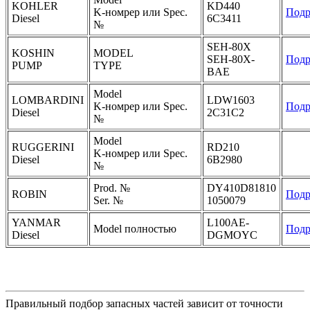
KOHLER
KD440
K-номрер или Spec.
Подр
Diesel
6C3411
№
SEH-80X
KOSHIN
MODEL
SEH-80X-
Подр
PUMP
TYPE
BAE
Model
LOMBARDINI
LDW1603
K-номрер или Spec.
Подр
Diesel
2C31C2
№
Model
RUGGERINI
RD210
K-номрер или Spec.
Diesel
6B2980
№
Prod. №
DY410D81810
ROBIN
Подр
Ser. №
1050079
YANMAR
L100AE-
Model полностью
Подр
Diesel
DGMOYC
Правильный подбор запасных частей зависит от точности