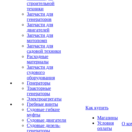
строительной
техники
Запчасти для
генераторов
Запчасти для
двигателей
Запчасти для
мотопомп
Запчасти для
садовой техники
Расходные
материалы
Запчасти для
судового
оборудования
Генераторы
Тракторные
генераторы
Электроагрегаты
Гребные винты
Как купить
Судовые гибкие
муфты
Магазины
Судовые двигатели
Условия
О ко
Судовые дизель-
оплаты
генераторы