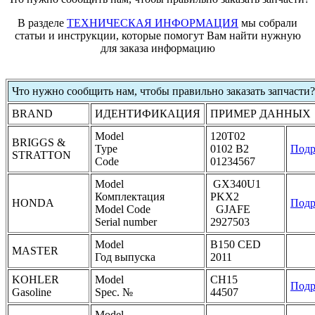
В разделе
ТЕХНИЧЕСКАЯ ИНФОРМАЦИЯ
мы собрали
статьи и инструкции, которые помогут Вам найти нужную
для заказа информацию
Что нужно сообщить нам, чтобы правильно заказать запчасти?
BRAND
ИДЕНТИФИКАЦИЯ
ПРИМЕР ДАННЫХ
Model
120T02
BRIGGS &
Type
0102 B2
Подр
STRATTON
Code
01234567
Model
GX340U1
Комплектация
PKX2
HONDA
Подр
Model Code
GJAFE
Serial number
2927503
Model
B150 CED
MASTER
Год выпуска
2011
KOHLER
Model
CH15
Подр
Gasoline
Spec. №
44507
Model