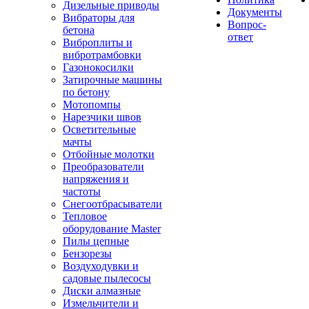
Дизельные приводы
Документы
Вибраторы для
Вопрос-
бетона
ответ
Виброплиты и
вибротрамбовки
Газонокосилки
Затирочные машины
по бетону
Мотопомпы
Нарезчики швов
Осветительные
мачты
Отбойные молотки
Преобразователи
напряжения и
частоты
Снегоотбрасыватели
Тепловое
оборудование Master
Пилы цепные
Бензорезы
Воздуходувки и
садовые пылесосы
Диски алмазные
Измельчители и