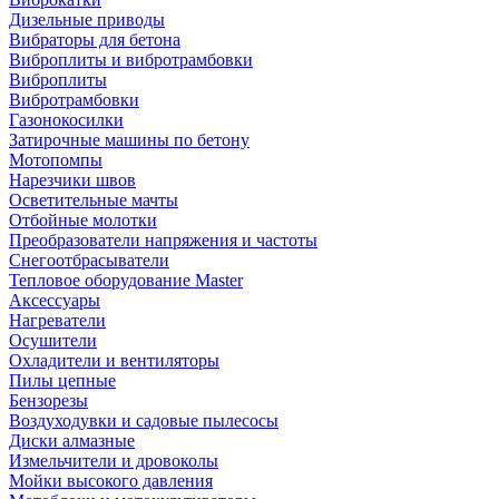
Дизельные приводы
Вибраторы для бетона
Виброплиты и вибротрамбовки
Виброплиты
Вибротрамбовки
Газонокосилки
Затирочные машины по бетону
Мотопомпы
Нарезчики швов
Осветительные мачты
Отбойные молотки
Преобразователи напряжения и частоты
Снегоотбрасыватели
Тепловое оборудование Master
Аксессуары
Нагреватели
Осушители
Охладители и вентиляторы
Пилы цепные
Бензорезы
Воздуходувки и садовые пылесосы
Диски алмазные
Измельчители и дровоколы
Мойки высокого давления