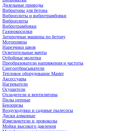
Дизельные приводы
Вибраторы для бетона
Виброплиты и вибротрамбовки
Виброплиты
Вибротрамбовки
Газонокосилки
Затирочные машины по бетону
Мотопомпы
Нарезчики швов
Осветительные мачты
Отбойные молотки
Преобразователи напряжения и частоты
Снегоотбрасыватели
Тепловое оборудование Master
Аксессуары
Нагреватели
Осушители
Охладители и вентиляторы
Пилы цепные
Бензорезы
Воздуходувки и садовые пылесосы
Диски алмазные
Измельчители и дровоколы
Мойки высокого давления