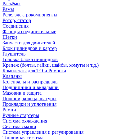
Разъёмы
Рамы
Реле, электрокомпоненты
Ротор, статор
Соединения
Фланцы соединительные
Щётки
Запчасти для двигателей
Блок цилиндров и картер
Глушитель
Головка блока цилиндров
Крепеж (болты, гайки, шайбы, хомуты и т.д.)
Комплекты для ТО и Ремонта
Клапаны
Коленвалы и распредвалы
Подшипники и вкладыши
Маховик и защита
Поршни, кольца, шатуны
Прокладки и уплотнения
Ремни
Ручные стартеры
Система охлаждения
Система смазки
Система управления и регулирования
Топливная система