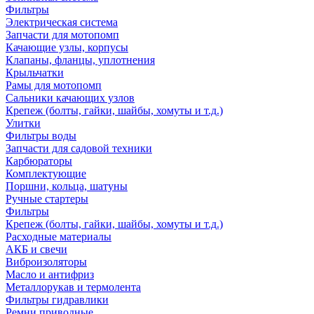
Фильтры
Электрическая система
Запчасти для мотопомп
Качающие узлы, корпусы
Клапаны, фланцы, уплотнения
Крыльчатки
Рамы для мотопомп
Сальники качающих узлов
Крепеж (болты, гайки, шайбы, хомуты и т.д.)
Улитки
Фильтры воды
Запчасти для садовой техники
Карбюраторы
Комплектующие
Поршни, кольца, шатуны
Ручные стартеры
Фильтры
Крепеж (болты, гайки, шайбы, хомуты и т.д.)
Расходные материалы
АКБ и свечи
Виброизоляторы
Масло и антифриз
Металлорукав и термолента
Фильтры гидравлики
Ремни приводные