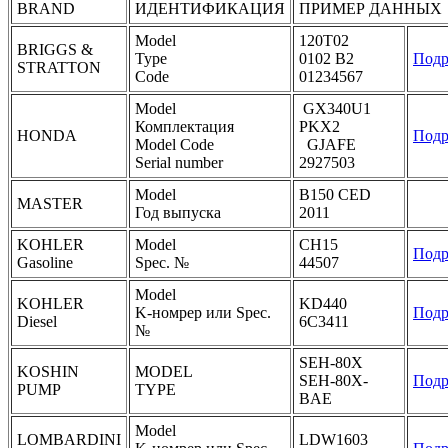
BRAND
ИДЕНТИФИКАЦИЯ
ПРИМЕР ДАННЫХ
Model
120T02
BRIGGS &
Type
0102 B2
Подр
STRATTON
Code
01234567
Model
GX340U1
Комплектация
PKX2
HONDA
Подр
Model Code
GJAFE
Serial number
2927503
Model
B150 CED
MASTER
Год выпуска
2011
KOHLER
Model
CH15
Подр
Gasoline
Spec. №
44507
Model
KOHLER
KD440
K-номрер или Spec.
Подр
Diesel
6C3411
№
SEH-80X
KOSHIN
MODEL
SEH-80X-
Подр
PUMP
TYPE
BAE
Model
LOMBARDINI
LDW1603