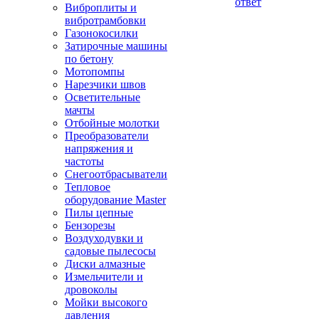
ответ
Виброплиты и
вибротрамбовки
Газонокосилки
Затирочные машины
по бетону
Мотопомпы
Нарезчики швов
Осветительные
мачты
Отбойные молотки
Преобразователи
напряжения и
частоты
Снегоотбрасыватели
Тепловое
оборудование Master
Пилы цепные
Бензорезы
Воздуходувки и
садовые пылесосы
Диски алмазные
Измельчители и
дровоколы
Мойки высокого
давления