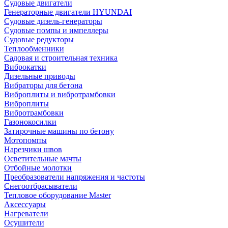
Судовые двигатели
Генераторные двигатели HYUNDAI
Судовые дизель-генераторы
Судовые помпы и импеллеры
Судовые редукторы
Теплообменники
Садовая и строительная техника
Виброкатки
Дизельные приводы
Вибраторы для бетона
Виброплиты и вибротрамбовки
Виброплиты
Вибротрамбовки
Газонокосилки
Затирочные машины по бетону
Мотопомпы
Нарезчики швов
Осветительные мачты
Отбойные молотки
Преобразователи напряжения и частоты
Снегоотбрасыватели
Тепловое оборудование Master
Аксессуары
Нагреватели
Осушители