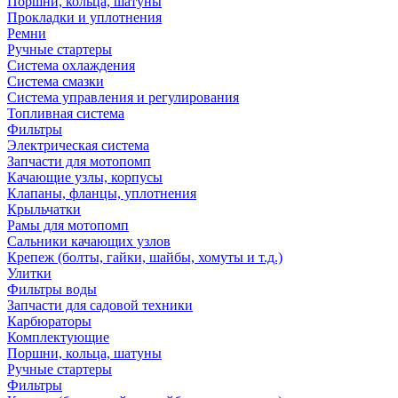
Поршни, кольца, шатуны
Прокладки и уплотнения
Ремни
Ручные стартеры
Система охлаждения
Система смазки
Система управления и регулирования
Топливная система
Фильтры
Электрическая система
Запчасти для мотопомп
Качающие узлы, корпусы
Клапаны, фланцы, уплотнения
Крыльчатки
Рамы для мотопомп
Сальники качающих узлов
Крепеж (болты, гайки, шайбы, хомуты и т.д.)
Улитки
Фильтры воды
Запчасти для садовой техники
Карбюраторы
Комплектующие
Поршни, кольца, шатуны
Ручные стартеры
Фильтры