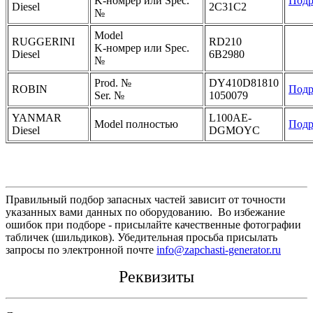
K-номрер или Spec.
Подр
Diesel
2C31C2
№
Model
RUGGERINI
RD210
K-номрер или Spec.
Diesel
6B2980
№
Prod. №
DY410D81810
ROBIN
Подр
Ser. №
1050079
YANMAR
L100AE-
Model полностью
Подр
Diesel
DGMOYC
Правильный подбор запасных частей зависит от точности
указанных вами данных по оборудованию. Во избежание
ошибок при подборе - присылайте качественные фотографии
табличек (шильдиков). Убедительная просьба присылать
запросы по электронной почте
info@zapchasti-generator.ru
Реквизиты