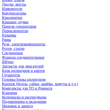
Диоды, мосты
Измерители
Конденсаторы
Крыльчатки
Крышки, ручки
Панели генераторов
Переключатели
Разъёмы
Рамы
Реле, электрокомпоненты
Ротор, статор
Соединения
Фланцы соединительные
Щётки
Запчасти для двигателей
Блок цилиндров и картер
Глушитель
Головка блока цилиндров
Крепеж (болты, гайки, шайбы, хомуты и т.д.)
Комплекты для ТО и Ремонта
Клапаны
Коленвалы и распредвалы
Подшипники и вкладыши
Маховик и защита