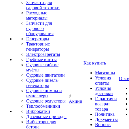
Запчасти для
садовой техники
Расходные
материалы
Запчасти для
судового
оборудования
Генераторы
Тракторные
генераторы
Электроагрегаты
Гребные винты
Как купить
Судовые гибкие
муфты
Магазины
Судовые двигатели
Условия
О ко
Судовые дизель-
оплаты
генераторы
Условия
Судовые помпы и
доставки
импеллеры
Гарантия и
Судовые редукторы
Акции
возврат
Теплообменники
товара
Виброкатки
Политика
Дизельные приводы
Документы
Вибраторы для
Вопрос-
бетона