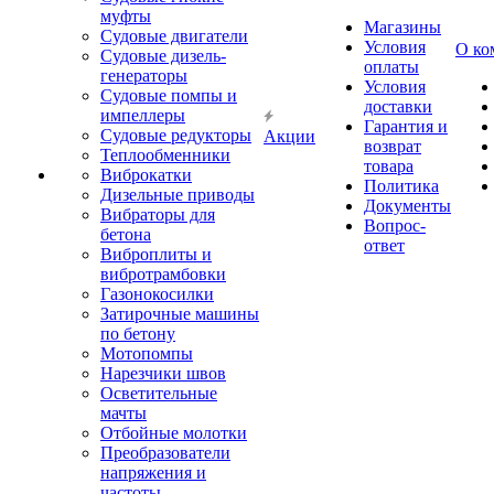
муфты
Магазины
Судовые двигатели
Условия
О ко
Судовые дизель-
оплаты
генераторы
Условия
Судовые помпы и
доставки
импеллеры
Гарантия и
Судовые редукторы
Акции
возврат
Теплообменники
товара
Виброкатки
Политика
Дизельные приводы
Документы
Вибраторы для
Вопрос-
бетона
ответ
Виброплиты и
вибротрамбовки
Газонокосилки
Затирочные машины
по бетону
Мотопомпы
Нарезчики швов
Осветительные
мачты
Отбойные молотки
Преобразователи
напряжения и
частоты