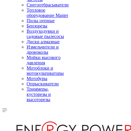
Снегоотбрасыватели
Тепловое
оборудование Master
Пилы цепные
Бензорезы
Воздуходувки и
садовые пылесосы
Диски алмазные
Измельчители и
дровоколы
Мойки высокого
давления
Мотоблоки и
мотокультиваторы
Мотобуры
Опрыскиватели
Триммеры,
кусторезы и
высоторезы