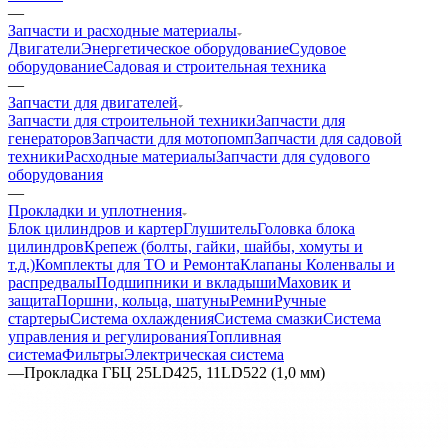
—
Запчасти и расходные материалы
Двигатели
Энергетическое оборудование
Судовое
оборудование
Садовая и строительная техника
—
Запчасти для двигателей
Запчасти для строительной техники
Запчасти для
генераторов
Запчасти для мотопомп
Запчасти для садовой
техники
Расходные материалы
Запчасти для судового
оборудования
—
Прокладки и уплотнения
Блок цилиндров и картер
Глушитель
Головка блока
цилиндров
Крепеж (болты, гайки, шайбы, хомуты и
т.д.)
Комплекты для ТО и Ремонта
Клапаны
Коленвалы и
распредвалы
Подшипники и вкладыши
Маховик и
защита
Поршни, кольца, шатуны
Ремни
Ручные
стартеры
Система охлаждения
Система смазки
Система
управления и регулирования
Топливная
система
Фильтры
Электрическая система
—
Прокладка ГБЦ 25LD425, 11LD522 (1,0 мм)