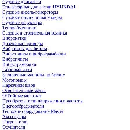
Судовые двигатели
Генераторные двигатели HYUNDAI
Судовые дизель-генераторы
Судовые помпы и импеллеры
Судовые редукторы
Теплообменники
Садовая и строительная техника
Виброкатки
Дизельные приводы
Вибраторы для бетона
Виброплиты и вибротрамбовки
Виброплиты
Вибротрамбовки
Газонокосилки
Затирочные машины по бетону
Мотопомпы
Нарезчики швов
Осветительные мачты
Отбойные молотки
Преобразователи напряжения и частоты
Снегоотбрасыватели
Тепловое оборудование Master
Аксессуары
Нагреватели
Осушители