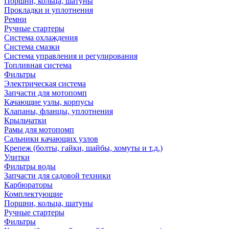
Поршни, кольца, шатуны
Прокладки и уплотнения
Ремни
Ручные стартеры
Система охлаждения
Система смазки
Система управления и регулирования
Топливная система
Фильтры
Электрическая система
Запчасти для мотопомп
Качающие узлы, корпусы
Клапаны, фланцы, уплотнения
Крыльчатки
Рамы для мотопомп
Сальники качающих узлов
Крепеж (болты, гайки, шайбы, хомуты и т.д.)
Улитки
Фильтры воды
Запчасти для садовой техники
Карбюраторы
Комплектующие
Поршни, кольца, шатуны
Ручные стартеры
Фильтры