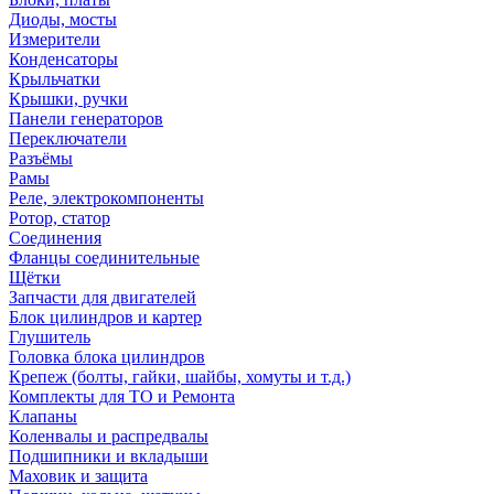
Диоды, мосты
Измерители
Конденсаторы
Крыльчатки
Крышки, ручки
Панели генераторов
Переключатели
Разъёмы
Рамы
Реле, электрокомпоненты
Ротор, статор
Соединения
Фланцы соединительные
Щётки
Запчасти для двигателей
Блок цилиндров и картер
Глушитель
Головка блока цилиндров
Крепеж (болты, гайки, шайбы, хомуты и т.д.)
Комплекты для ТО и Ремонта
Клапаны
Коленвалы и распредвалы
Подшипники и вкладыши
Маховик и защита