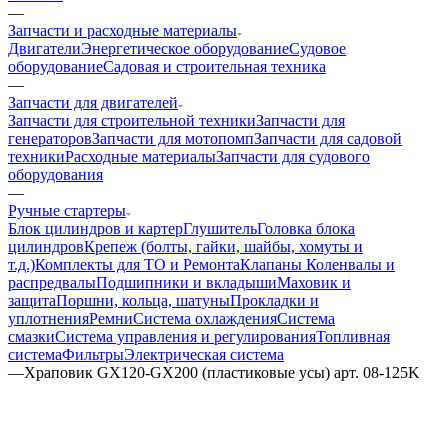
—
Запчасти и расходные материалы
Двигатели
Энергетическое оборудование
Судовое
оборудование
Садовая и строительная техника
—
Запчасти для двигателей
Запчасти для строительной техники
Запчасти для
генераторов
Запчасти для мотопомп
Запчасти для садовой
техники
Расходные материалы
Запчасти для судового
оборудования
—
Ручные стартеры
Блок цилиндров и картер
Глушитель
Головка блока
цилиндров
Крепеж (болты, гайки, шайбы, хомуты и
т.д.)
Комплекты для ТО и Ремонта
Клапаны
Коленвалы и
распредвалы
Подшипники и вкладыши
Маховик и
защита
Поршни, кольца, шатуны
Прокладки и
уплотнения
Ремни
Система охлаждения
Система
смазки
Система управления и регулирования
Топливная
система
Фильтры
Электрическая система
—
Храповик GX120-GX200 (пластиковые усы) арт. 08-125K