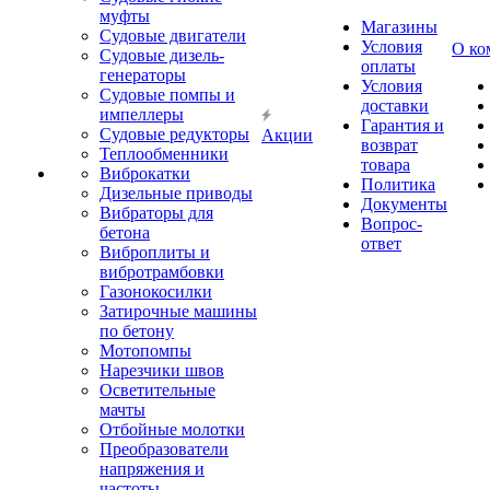
муфты
Магазины
Судовые двигатели
Условия
О ко
Судовые дизель-
оплаты
генераторы
Условия
Судовые помпы и
доставки
импеллеры
Гарантия и
Судовые редукторы
Акции
возврат
Теплообменники
товара
Виброкатки
Политика
Дизельные приводы
Документы
Вибраторы для
Вопрос-
бетона
ответ
Виброплиты и
вибротрамбовки
Газонокосилки
Затирочные машины
по бетону
Мотопомпы
Нарезчики швов
Осветительные
мачты
Отбойные молотки
Преобразователи
напряжения и
частоты