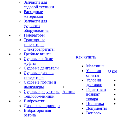
Запчасти для
садовой техники
Расходные
материалы
Запчасти для
судового
оборудования
Генераторы
Тракторные
генераторы
Электроагрегаты
Гребные винты
Как купить
Судовые гибкие
муфты
Магазины
Судовые двигатели
Условия
О ко
Судовые дизель-
оплаты
генераторы
Условия
Судовые помпы и
доставки
импеллеры
Гарантия и
Судовые редукторы
Акции
возврат
Теплообменники
товара
Виброкатки
Политика
Дизельные приводы
Документы
Вибраторы для
Вопрос-
бетона