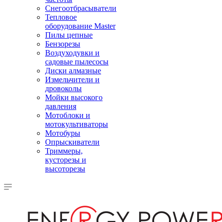
Снегоотбрасыватели
Тепловое
оборудование Master
Пилы цепные
Бензорезы
Воздуходувки и
садовые пылесосы
Диски алмазные
Измельчители и
дровоколы
Мойки высокого
давления
Мотоблоки и
мотокультиваторы
Мотобуры
Опрыскиватели
Триммеры,
кусторезы и
высоторезы