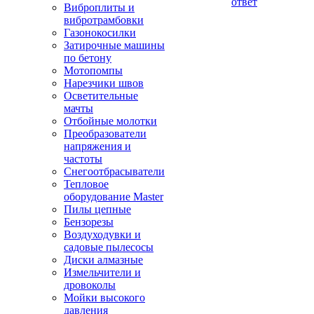
ответ
Виброплиты и
вибротрамбовки
Газонокосилки
Затирочные машины
по бетону
Мотопомпы
Нарезчики швов
Осветительные
мачты
Отбойные молотки
Преобразователи
напряжения и
частоты
Снегоотбрасыватели
Тепловое
оборудование Master
Пилы цепные
Бензорезы
Воздуходувки и
садовые пылесосы
Диски алмазные
Измельчители и
дровоколы
Мойки высокого
давления