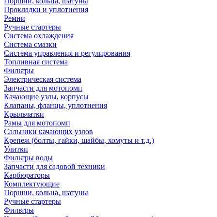
Поршни, кольца, шатуны
Прокладки и уплотнения
Ремни
Ручные стартеры
Система охлаждения
Система смазки
Система управления и регулирования
Топливная система
Фильтры
Электрическая система
Запчасти для мотопомп
Качающие узлы, корпусы
Клапаны, фланцы, уплотнения
Крыльчатки
Рамы для мотопомп
Сальники качающих узлов
Крепеж (болты, гайки, шайбы, хомуты и т.д.)
Улитки
Фильтры воды
Запчасти для садовой техники
Карбюраторы
Комплектующие
Поршни, кольца, шатуны
Ручные стартеры
Фильтры