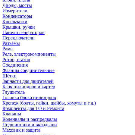
Диоды, мосты
Измерители
Конденсаторы
Крыльчатки
Крышки, ручки
Панели генераторов
Переключатели
Разъёмы
Рамы
Реле, электрокомпоненты
Ротор, статор
Соединения
Фланцы соединительные
Щётки
Запчасти для двигателей
Блок цилиндров и картер
Глушитель
Головка блока цилиндров
Крепеж (болты, гайки, шайбы, хомуты и т.д.)
Комплекты для ТО и Ремонта
Клапаны
Коленвалы и распредвалы
Подшипники и вкладыши
Маховик и защита