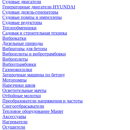
Судовые двигатели
Генераторные двигатели HYUNDAI
Судовые дизель-генераторы
Судовые помпы и импеллеры
Судовые редукторы
Теплообменники
Садовая и строительная техника
Виброкатки
Дизельные приводы
Вибраторы для бетона
Виброплиты и вибротрамбовки
Виброплиты
Вибротрамбовки
Газонокосилки
Затирочные машины по бетону
Мотопомпы
Нарезчики швов
Осветительные мачты
Отбойные молотки
Преобразователи напряжения и частоты
Снегоотбрасыватели
Тепловое оборудование Master
Аксессуары
Нагреватели
Осушители