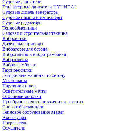
Судовые двигатели
Генераторные двигатели HYUNDAI
Судовые дизель-генераторы
Судовые помпы и импеллеры
Судовые редукторы
Теплообменники
Садовая и строительная техника
Виброкатки
Дизельные приводы
Вибраторы для бетона
Виброплиты и вибротрамбовки
Виброплиты
Вибротрамбовки
Газонокосилки
Затирочные машины по бетону
Мотопомпы
Нарезчики швов
Осветительные мачты
Отбойные молотки
Преобразователи напряжения и частоты
Снегоотбрасыватели
Тепловое оборудование Master
Аксессуары
Нагреватели
Осушители