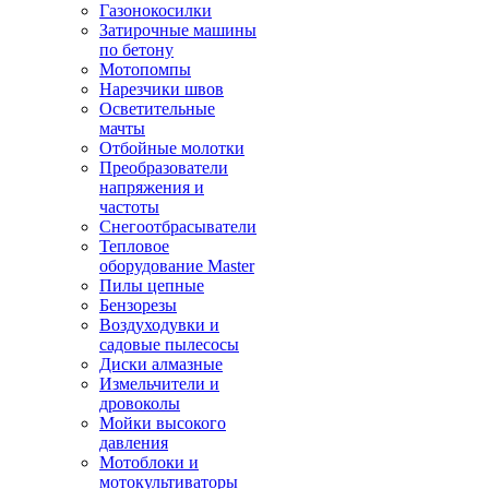
Газонокосилки
Затирочные машины
по бетону
Мотопомпы
Нарезчики швов
Осветительные
мачты
Отбойные молотки
Преобразователи
напряжения и
частоты
Снегоотбрасыватели
Тепловое
оборудование Master
Пилы цепные
Бензорезы
Воздуходувки и
садовые пылесосы
Диски алмазные
Измельчители и
дровоколы
Мойки высокого
давления
Мотоблоки и
мотокультиваторы