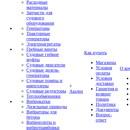
Расходные
материалы
Запчасти для
судового
оборудования
Генераторы
Тракторные
генераторы
Электроагрегаты
Гребные винты
Как купить
Судовые гибкие
муфты
Магазины
Судовые двигатели
Условия
О ко
Судовые дизель-
оплаты
генераторы
Условия
Судовые помпы и
доставки
импеллеры
Гарантия и
Судовые редукторы
Акции
возврат
Теплообменники
товара
Виброкатки
Политика
Дизельные приводы
Документы
Вибраторы для
Вопрос-
бетона
ответ
Виброплиты и
вибротрамбовки