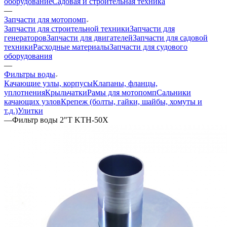
оборудование
Садовая и строительная техника
—
Запчасти для мотопомп
Запчасти для строительной техники
Запчасти для
генераторов
Запчасти для двигателей
Запчасти для садовой
техники
Расходные материалы
Запчасти для судового
оборудования
—
Фильтры воды
Качающие узлы, корпусы
Клапаны, фланцы,
уплотнения
Крыльчатки
Рамы для мотопомп
Сальники
качающих узлов
Крепеж (болты, гайки, шайбы, хомуты и
т.д.)
Улитки
—
Фильтр воды 2"T KTH-50X