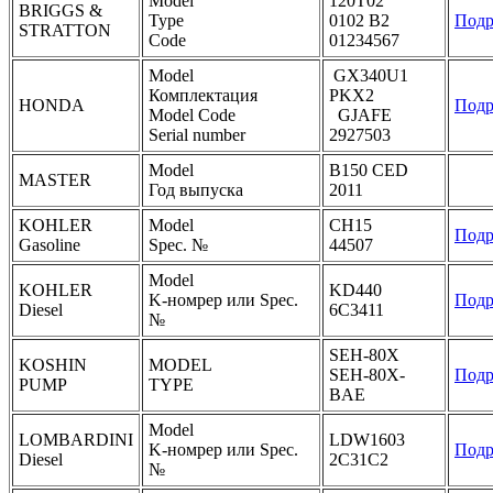
Model
120T02
BRIGGS &
Type
0102 B2
Подр
STRATTON
Code
01234567
Model
GX340U1
Комплектация
PKX2
HONDA
Подр
Model Code
GJAFE
Serial number
2927503
Model
B150 CED
MASTER
Год выпуска
2011
KOHLER
Model
CH15
Подр
Gasoline
Spec. №
44507
Model
KOHLER
KD440
K-номрер или Spec.
Подр
Diesel
6C3411
№
SEH-80X
KOSHIN
MODEL
SEH-80X-
Подр
PUMP
TYPE
BAE
Model
LOMBARDINI
LDW1603
K-номрер или Spec.
Подр
Diesel
2C31C2
№