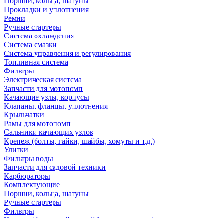
Поршни, кольца, шатуны
Прокладки и уплотнения
Ремни
Ручные стартеры
Система охлаждения
Система смазки
Система управления и регулирования
Топливная система
Фильтры
Электрическая система
Запчасти для мотопомп
Качающие узлы, корпусы
Клапаны, фланцы, уплотнения
Крыльчатки
Рамы для мотопомп
Сальники качающих узлов
Крепеж (болты, гайки, шайбы, хомуты и т.д.)
Улитки
Фильтры воды
Запчасти для садовой техники
Карбюраторы
Комплектующие
Поршни, кольца, шатуны
Ручные стартеры
Фильтры