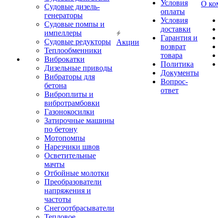
Условия
О ко
Судовые дизель-
оплаты
генераторы
Условия
Судовые помпы и
доставки
импеллеры
Гарантия и
Судовые редукторы
Акции
возврат
Теплообменники
товара
Виброкатки
Политика
Дизельные приводы
Документы
Вибраторы для
Вопрос-
бетона
ответ
Виброплиты и
вибротрамбовки
Газонокосилки
Затирочные машины
по бетону
Мотопомпы
Нарезчики швов
Осветительные
мачты
Отбойные молотки
Преобразователи
напряжения и
частоты
Снегоотбрасыватели
Тепловое