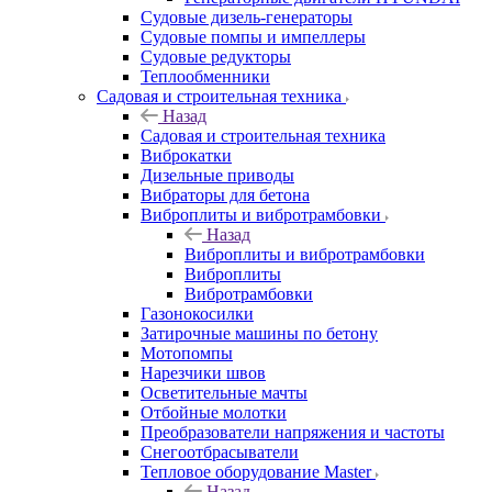
Судовые дизель-генераторы
Судовые помпы и импеллеры
Судовые редукторы
Теплообменники
Садовая и строительная техника
Назад
Садовая и строительная техника
Виброкатки
Дизельные приводы
Вибраторы для бетона
Виброплиты и вибротрамбовки
Назад
Виброплиты и вибротрамбовки
Виброплиты
Вибротрамбовки
Газонокосилки
Затирочные машины по бетону
Мотопомпы
Нарезчики швов
Осветительные мачты
Отбойные молотки
Преобразователи напряжения и частоты
Снегоотбрасыватели
Тепловое оборудование Master
Назад