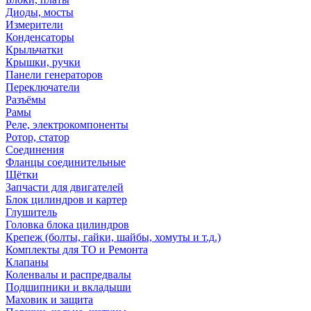
Диоды, мосты
Измерители
Конденсаторы
Крыльчатки
Крышки, ручки
Панели генераторов
Переключатели
Разъёмы
Рамы
Реле, электрокомпоненты
Ротор, статор
Соединения
Фланцы соединительные
Щётки
Запчасти для двигателей
Блок цилиндров и картер
Глушитель
Головка блока цилиндров
Крепеж (болты, гайки, шайбы, хомуты и т.д.)
Комплекты для ТО и Ремонта
Клапаны
Коленвалы и распредвалы
Подшипники и вкладыши
Маховик и защита