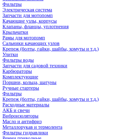
Фильтры
Электрическая система
Запчасти для мотопомп
Качающие узлы, корпусы
Клапаны, фланцы, уплотнения
Крыльчатки
Рамы для мотопомп
Сальники качающих узлов
Крепеж (болты, гайки, шайбы, хомуты и т.д.)
Улитки
Фильтры воды
Запчасти для садовой техники
Карбюраторы
Комплектующие
Поршни, кольца, шатуны
Ручные стартеры
Фильтры
Крепеж (болты, гайки, шайбы, хомуты и т.д.)
Расходные материалы
АКБ и свечи
Виброизоляторы
Масло и антифриз
Металлорукав и термолента
Фильтры гидравлики
Ремни приводные