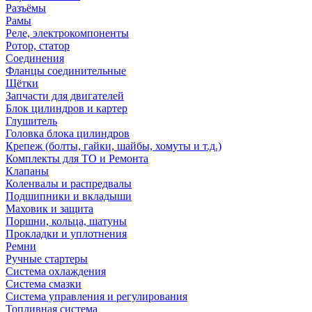
Разъёмы
Рамы
Реле, электрокомпоненты
Ротор, статор
Соединения
Фланцы соединительные
Щётки
Запчасти для двигателей
Блок цилиндров и картер
Глушитель
Головка блока цилиндров
Крепеж (болты, гайки, шайбы, хомуты и т.д.)
Комплекты для ТО и Ремонта
Клапаны
Коленвалы и распредвалы
Подшипники и вкладыши
Маховик и защита
Поршни, кольца, шатуны
Прокладки и уплотнения
Ремни
Ручные стартеры
Система охлаждения
Система смазки
Система управления и регулирования
Топливная система