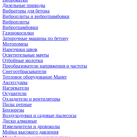
Дизельные приводы
Вибраторы для бетона
Виброплиты и вибротрамбовки
Виброплиты
Вибротрамбовки
Газонокосилки
Затирочные машины по бетону
Мотопомпы
Нарезчики швов
Осветительные мачты
Отбойные молотки
Преобразователи напряжения и частоты
Снегоотбрасыватели
Тепловое оборудование Master
Аксессуары
Нагреватели
Осушители
Охладители и вентиляторы
Пилы цепные
Бензорезы
Воздуходувки и садовые пылесосы
Диски алмазные
Измельчители и дровоколы
Мойки высокого давления