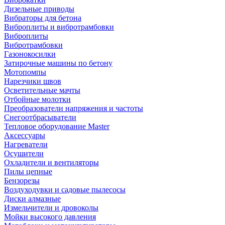
Дизельные приводы
Вибраторы для бетона
Виброплиты и вибротрамбовки
Виброплиты
Вибротрамбовки
Газонокосилки
Затирочные машины по бетону
Мотопомпы
Нарезчики швов
Осветительные мачты
Отбойные молотки
Преобразователи напряжения и частоты
Снегоотбрасыватели
Тепловое оборудование Master
Аксессуары
Нагреватели
Осушители
Охладители и вентиляторы
Пилы цепные
Бензорезы
Воздуходувки и садовые пылесосы
Диски алмазные
Измельчители и дровоколы
Мойки высокого давления