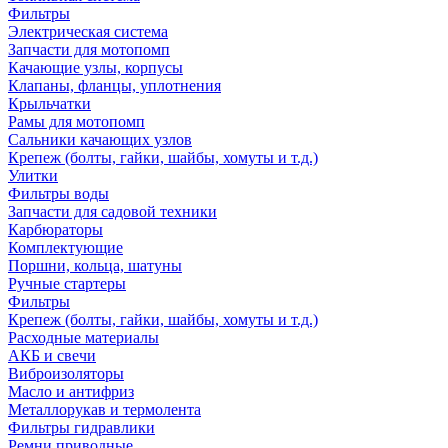
Фильтры
Электрическая система
Запчасти для мотопомп
Качающие узлы, корпусы
Клапаны, фланцы, уплотнения
Крыльчатки
Рамы для мотопомп
Сальники качающих узлов
Крепеж (болты, гайки, шайбы, хомуты и т.д.)
Улитки
Фильтры воды
Запчасти для садовой техники
Карбюраторы
Комплектующие
Поршни, кольца, шатуны
Ручные стартеры
Фильтры
Крепеж (болты, гайки, шайбы, хомуты и т.д.)
Расходные материалы
АКБ и свечи
Виброизоляторы
Масло и антифриз
Металлорукав и термолента
Фильтры гидравлики
Ремни приводные