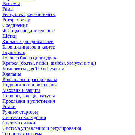
Разъёмы
Рамы
Реле, электрокомпоненты
Ротор, статор
Соединения
Фланцы соединительные
Щётки
Запчасти для двигателей
Блок цилиндров и картер
Глушитель
Головка блока цилиндров
Крепеж (болты, гайки, шайбы, хомуты и т.д.)
Комплекты для ТО и Ремонта
Клапаны
Коленвалы и распредвалы
Подшипники и вкладыши
Маховик и защита
Поршни, кольца, шатуны
Прокладки и уплотнения
Ремни
Ручные стартеры
Система охлаждения
Система смазки
Система управления и регулирования
Топливная система