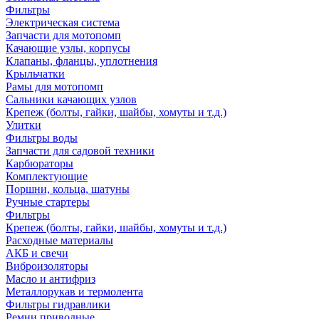
Фильтры
Электрическая система
Запчасти для мотопомп
Качающие узлы, корпусы
Клапаны, фланцы, уплотнения
Крыльчатки
Рамы для мотопомп
Сальники качающих узлов
Крепеж (болты, гайки, шайбы, хомуты и т.д.)
Улитки
Фильтры воды
Запчасти для садовой техники
Карбюраторы
Комплектующие
Поршни, кольца, шатуны
Ручные стартеры
Фильтры
Крепеж (болты, гайки, шайбы, хомуты и т.д.)
Расходные материалы
АКБ и свечи
Виброизоляторы
Масло и антифриз
Металлорукав и термолента
Фильтры гидравлики
Ремни приводные