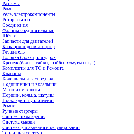
Разъёмы
Рамы
Реле, электрокомпоненты
Ротор, статор
Соединения
Фланцы соединительные
Щётки
Запчасти для двигателей
Блок цилиндров и картер
Глушитель
Головка блока цилиндров
Крепеж (болты, гайки, шайбы, хомуты и т.д.)
Комплекты для ТО и Ремонта
Клапаны
Коленвалы и распредвалы
Подшипники и вкладыши
Маховик и защита
Поршни, кольца, шатуны
Прокладки и уплотнения
Ремни
Ручные стартеры
Система охлаждения
Система смазки
Система управления и регулирования
Топливная система