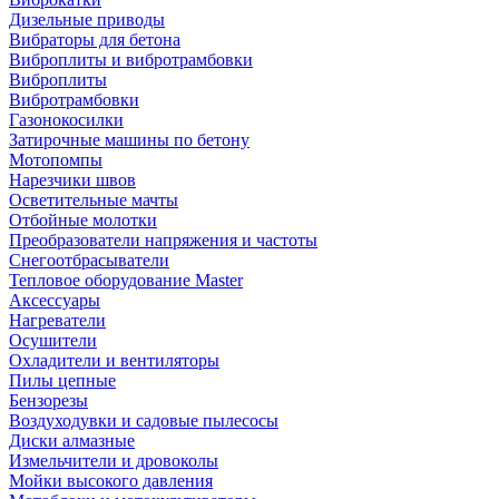
Дизельные приводы
Вибраторы для бетона
Виброплиты и вибротрамбовки
Виброплиты
Вибротрамбовки
Газонокосилки
Затирочные машины по бетону
Мотопомпы
Нарезчики швов
Осветительные мачты
Отбойные молотки
Преобразователи напряжения и частоты
Снегоотбрасыватели
Тепловое оборудование Master
Аксессуары
Нагреватели
Осушители
Охладители и вентиляторы
Пилы цепные
Бензорезы
Воздуходувки и садовые пылесосы
Диски алмазные
Измельчители и дровоколы
Мойки высокого давления