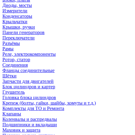
Диоды, мосты
Измерители
Конденсаторы
Крыльчатки
Крышки, ручки
Панели генераторов
Переключатели
Разъёмы
Рамы
Реле, электрокомпоненты
Ротор, статор
Соединения
Фланцы соединительные
Щётки
Запчасти для двигателей
Блок цилиндров и картер
Глушитель
Головка блока цилиндров
Крепеж (болты, гайки, шайбы, хомуты и т.д.)
Комплекты для ТО и Ремонта
Клапаны
Коленвалы и распредвалы
Подшипники и вкладыши
Маховик и защита