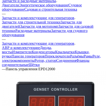
Запчасти и расходные материалы
Двигатели
Энергетическое оборудование
Судовое
оборудование
Садовая и строительная техника
—
Запчасти и комплектующие для генераторов
Запчасти для строительной техники
Запчасти для
двигателей
Запчасти для мотопомп
Запчасти для садовой
техники
Расходные материалы
Запчасти для судового
оборудования
—
Запчасти и комплектующие для генераторов
АВР и комплектующие
Диоды,
мосты
Измерители
Конденсаторы
Крыльчатки
Крышки,
ручки
Панели генераторов
Переключатели
Разъёмы
Рамы
Реле,
электрокомпоненты
Ротор, статор
Соединения
Фланцы
соединительные
Щётки
—
Панель управления EPD12000