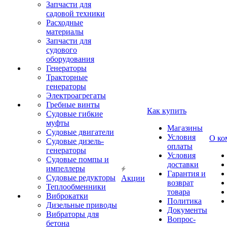
Запчасти для
садовой техники
Расходные
материалы
Запчасти для
судового
оборудования
Генераторы
Тракторные
генераторы
Электроагрегаты
Гребные винты
Как купить
Судовые гибкие
муфты
Магазины
Судовые двигатели
Условия
О ко
Судовые дизель-
оплаты
генераторы
Условия
Судовые помпы и
доставки
импеллеры
Гарантия и
Судовые редукторы
Акции
возврат
Теплообменники
товара
Виброкатки
Политика
Дизельные приводы
Документы
Вибраторы для
Вопрос-
бетона