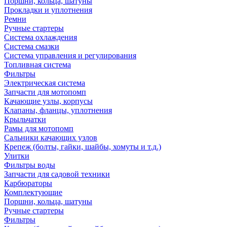
Поршни, кольца, шатуны
Прокладки и уплотнения
Ремни
Ручные стартеры
Система охлаждения
Система смазки
Система управления и регулирования
Топливная система
Фильтры
Электрическая система
Запчасти для мотопомп
Качающие узлы, корпусы
Клапаны, фланцы, уплотнения
Крыльчатки
Рамы для мотопомп
Сальники качающих узлов
Крепеж (болты, гайки, шайбы, хомуты и т.д.)
Улитки
Фильтры воды
Запчасти для садовой техники
Карбюраторы
Комплектующие
Поршни, кольца, шатуны
Ручные стартеры
Фильтры