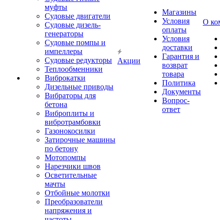
муфты
Магазины
Судовые двигатели
Условия
О ко
Судовые дизель-
оплаты
генераторы
Условия
Судовые помпы и
доставки
импеллеры
Гарантия и
Судовые редукторы
Акции
возврат
Теплообменники
товара
Виброкатки
Политика
Дизельные приводы
Документы
Вибраторы для
Вопрос-
бетона
ответ
Виброплиты и
вибротрамбовки
Газонокосилки
Затирочные машины
по бетону
Мотопомпы
Нарезчики швов
Осветительные
мачты
Отбойные молотки
Преобразователи
напряжения и
частоты