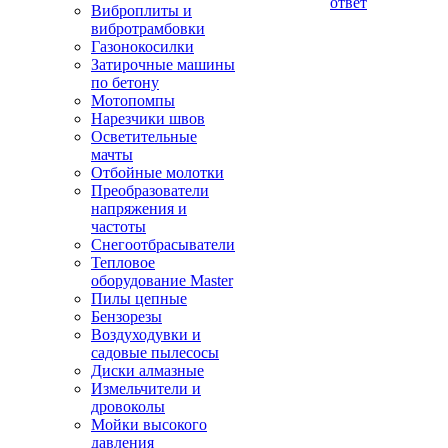
ответ
Виброплиты и
вибротрамбовки
Газонокосилки
Затирочные машины
по бетону
Мотопомпы
Нарезчики швов
Осветительные
мачты
Отбойные молотки
Преобразователи
напряжения и
частоты
Снегоотбрасыватели
Тепловое
оборудование Master
Пилы цепные
Бензорезы
Воздуходувки и
садовые пылесосы
Диски алмазные
Измельчители и
дровоколы
Мойки высокого
давления