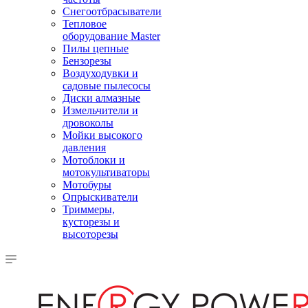
Снегоотбрасыватели
Тепловое
оборудование Master
Пилы цепные
Бензорезы
Воздуходувки и
садовые пылесосы
Диски алмазные
Измельчители и
дровоколы
Мойки высокого
давления
Мотоблоки и
мотокультиваторы
Мотобуры
Опрыскиватели
Триммеры,
кусторезы и
высоторезы