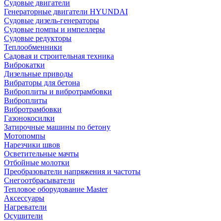
Судовые двигатели
Генераторные двигатели HYUNDAI
Судовые дизель-генераторы
Судовые помпы и импеллеры
Судовые редукторы
Теплообменники
Садовая и строительная техника
Виброкатки
Дизельные приводы
Вибраторы для бетона
Виброплиты и вибротрамбовки
Виброплиты
Вибротрамбовки
Газонокосилки
Затирочные машины по бетону
Мотопомпы
Нарезчики швов
Осветительные мачты
Отбойные молотки
Преобразователи напряжения и частоты
Снегоотбрасыватели
Тепловое оборудование Master
Аксессуары
Нагреватели
Осушители