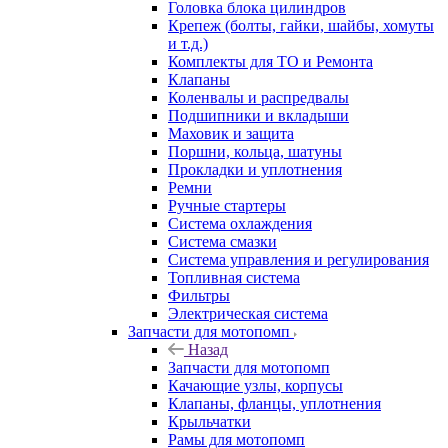
Головка блока цилиндров
Крепеж (болты, гайки, шайбы, хомуты
и т.д.)
Комплекты для ТО и Ремонта
Клапаны
Коленвалы и распредвалы
Подшипники и вкладыши
Маховик и защита
Поршни, кольца, шатуны
Прокладки и уплотнения
Ремни
Ручные стартеры
Система охлаждения
Система смазки
Система управления и регулирования
Топливная система
Фильтры
Электрическая система
Запчасти для мотопомп
Назад
Запчасти для мотопомп
Качающие узлы, корпусы
Клапаны, фланцы, уплотнения
Крыльчатки
Рамы для мотопомп