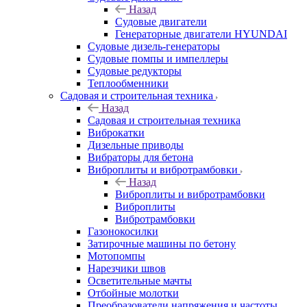
Назад
Судовые двигатели
Генераторные двигатели HYUNDAI
Судовые дизель-генераторы
Судовые помпы и импеллеры
Судовые редукторы
Теплообменники
Садовая и строительная техника
Назад
Садовая и строительная техника
Виброкатки
Дизельные приводы
Вибраторы для бетона
Виброплиты и вибротрамбовки
Назад
Виброплиты и вибротрамбовки
Виброплиты
Вибротрамбовки
Газонокосилки
Затирочные машины по бетону
Мотопомпы
Нарезчики швов
Осветительные мачты
Отбойные молотки
Преобразователи напряжения и частоты