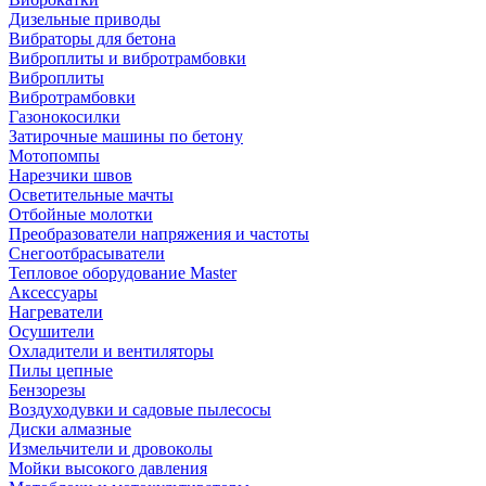
Дизельные приводы
Вибраторы для бетона
Виброплиты и вибротрамбовки
Виброплиты
Вибротрамбовки
Газонокосилки
Затирочные машины по бетону
Мотопомпы
Нарезчики швов
Осветительные мачты
Отбойные молотки
Преобразователи напряжения и частоты
Снегоотбрасыватели
Тепловое оборудование Master
Аксессуары
Нагреватели
Осушители
Охладители и вентиляторы
Пилы цепные
Бензорезы
Воздуходувки и садовые пылесосы
Диски алмазные
Измельчители и дровоколы
Мойки высокого давления