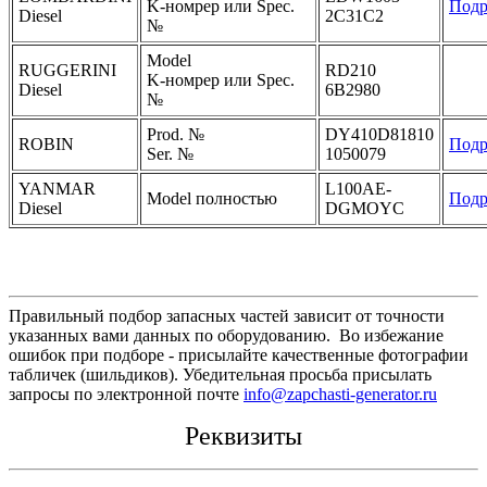
K-номрер или Spec.
Подр
Diesel
2C31C2
№
Model
RUGGERINI
RD210
K-номрер или Spec.
Diesel
6B2980
№
Prod. №
DY410D81810
ROBIN
Подр
Ser. №
1050079
YANMAR
L100AE-
Model полностью
Подр
Diesel
DGMOYC
Правильный подбор запасных частей зависит от точности
указанных вами данных по оборудованию. Во избежание
ошибок при подборе - присылайте качественные фотографии
табличек (шильдиков). Убедительная просьба присылать
запросы по электронной почте
info@zapchasti-generator.ru
Реквизиты