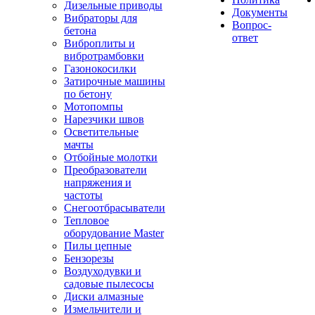
Дизельные приводы
Документы
Вибраторы для
Вопрос-
бетона
ответ
Виброплиты и
вибротрамбовки
Газонокосилки
Затирочные машины
по бетону
Мотопомпы
Нарезчики швов
Осветительные
мачты
Отбойные молотки
Преобразователи
напряжения и
частоты
Снегоотбрасыватели
Тепловое
оборудование Master
Пилы цепные
Бензорезы
Воздуходувки и
садовые пылесосы
Диски алмазные
Измельчители и