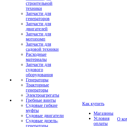
строительной
техники
Запчасти для
генераторов
Запчасти для
двигателей
Запчасти для
мотопомп
Запчасти для
садовой техники
Расходные
материалы
Запчасти для
судового
оборудования
Генераторы
Тракторные
генераторы
Электроагрегаты
Гребные винты
Как купить
Судовые гибкие
муфты
Магазины
Судовые двигатели
Условия
О ко
Судовые дизель-
оплаты
генераторы