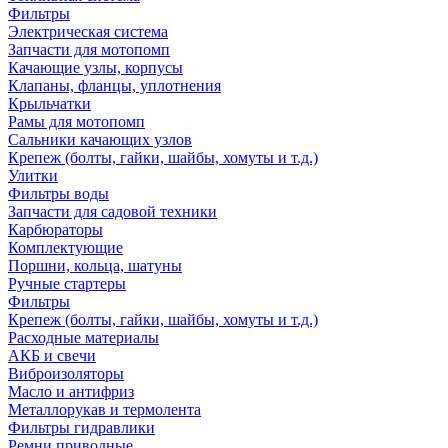
Фильтры
Электрическая система
Запчасти для мотопомп
Качающие узлы, корпусы
Клапаны, фланцы, уплотнения
Крыльчатки
Рамы для мотопомп
Сальники качающих узлов
Крепеж (болты, гайки, шайбы, хомуты и т.д.)
Улитки
Фильтры воды
Запчасти для садовой техники
Карбюраторы
Комплектующие
Поршни, кольца, шатуны
Ручные стартеры
Фильтры
Крепеж (болты, гайки, шайбы, хомуты и т.д.)
Расходные материалы
АКБ и свечи
Виброизоляторы
Масло и антифриз
Металлорукав и термолента
Фильтры гидравлики
Ремни приводные