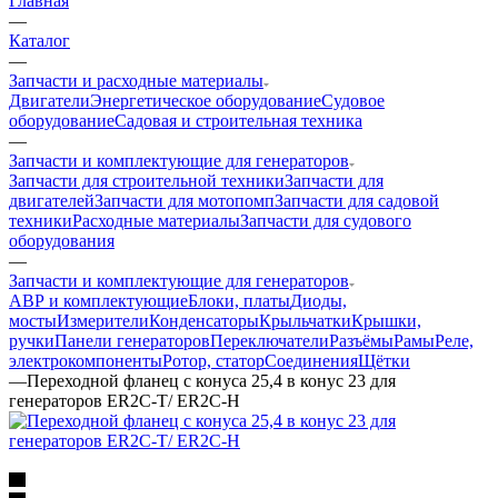
Главная
—
Каталог
—
Запчасти и расходные материалы
Двигатели
Энергетическое оборудование
Судовое
оборудование
Садовая и строительная техника
—
Запчасти и комплектующие для генераторов
Запчасти для строительной техники
Запчасти для
двигателей
Запчасти для мотопомп
Запчасти для садовой
техники
Расходные материалы
Запчасти для судового
оборудования
—
Запчасти и комплектующие для генераторов
АВР и комплектующие
Блоки, платы
Диоды,
мосты
Измерители
Конденсаторы
Крыльчатки
Крышки,
ручки
Панели генераторов
Переключатели
Разъёмы
Рамы
Реле,
электрокомпоненты
Ротор, статор
Соединения
Щётки
—
Переходной фланец с конуса 25,4 в конус 23 для
генераторов ER2C-T/ ER2C-H