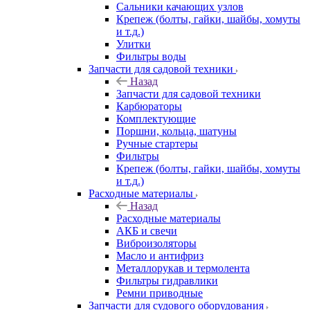
Сальники качающих узлов
Крепеж (болты, гайки, шайбы, хомуты
и т.д.)
Улитки
Фильтры воды
Запчасти для садовой техники
Назад
Запчасти для садовой техники
Карбюраторы
Комплектующие
Поршни, кольца, шатуны
Ручные стартеры
Фильтры
Крепеж (болты, гайки, шайбы, хомуты
и т.д.)
Расходные материалы
Назад
Расходные материалы
АКБ и свечи
Виброизоляторы
Масло и антифриз
Металлорукав и термолента
Фильтры гидравлики
Ремни приводные
Запчасти для судового оборудования