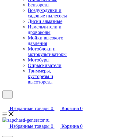
Бензорезы
Воздуходувки и
садовые пылесосы
Диски алмазные
Измельчители и
дровоколы
Мойки высокого
давления
Мотоблоки и
мотокультиваторы
Мотобуры
Опрыскиватели
Триммеры,
кусторезы и
высоторезы
Избранные товары
0
Корзина
0
Избранные товары
0
Корзина
0