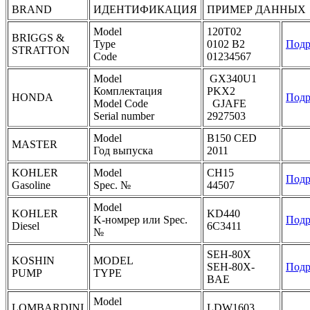
BRAND
ИДЕНТИФИКАЦИЯ
ПРИМЕР ДАННЫХ
Model
120T02
BRIGGS &
Type
0102 B2
Подр
STRATTON
Code
01234567
Model
GX340U1
Комплектация
PKX2
HONDA
Подр
Model Code
GJAFE
Serial number
2927503
Model
B150 CED
MASTER
Год выпуска
2011
KOHLER
Model
CH15
Подр
Gasoline
Spec. №
44507
Model
KOHLER
KD440
K-номрер или Spec.
Подр
Diesel
6C3411
№
SEH-80X
KOSHIN
MODEL
SEH-80X-
Подр
PUMP
TYPE
BAE
Model
LOMBARDINI
LDW1603