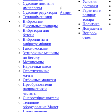
Условия
Судовые помпы и
доставки
импеллеры
Гарантия и
Судовые редукторы
Акции
возврат
Теплообменники
товара
Виброкатки
Политика
Дизельные приводы
Документы
Вибраторы для
Вопрос-
бетона
ответ
Виброплиты и
вибротрамбовки
Газонокосилки
Затирочные машины
по бетону
Мотопомпы
Нарезчики швов
Осветительные
мачты
Отбойные молотки
Преобразователи
напряжения и
частоты
Снегоотбрасыватели
Тепловое
оборудование Master
Пилы цепные