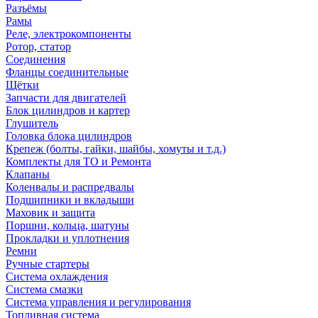
Разъёмы
Рамы
Реле, электрокомпоненты
Ротор, статор
Соединения
Фланцы соединительные
Щётки
Запчасти для двигателей
Блок цилиндров и картер
Глушитель
Головка блока цилиндров
Крепеж (болты, гайки, шайбы, хомуты и т.д.)
Комплекты для ТО и Ремонта
Клапаны
Коленвалы и распредвалы
Подшипники и вкладыши
Маховик и защита
Поршни, кольца, шатуны
Прокладки и уплотнения
Ремни
Ручные стартеры
Система охлаждения
Система смазки
Система управления и регулирования
Топливная система