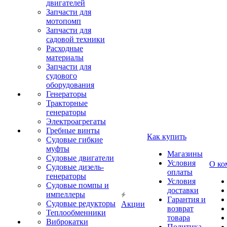
двигателей
Запчасти для
мотопомп
Запчасти для
садовой техники
Расходные
материалы
Запчасти для
судового
оборудования
Генераторы
Тракторные
генераторы
Электроагрегаты
Гребные винты
Как купить
Судовые гибкие
муфты
Магазины
Судовые двигатели
Условия
О ко
Судовые дизель-
оплаты
генераторы
Условия
Судовые помпы и
доставки
импеллеры
Гарантия и
Судовые редукторы
Акции
возврат
Теплообменники
товара
Виброкатки
Политика