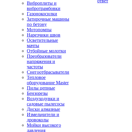
ответ
Виброплиты и
вибротрамбовки
Газонокосилки
Затирочные машины
по бетону
Мотопомпы
Нарезчики швов
Осветительные
мачты
Отбойные молотки
Преобразователи
напряжения и
частоты
Снегоотбрасыватели
Тепловое
оборудование Master
Пилы цепные
Бензорезы
Воздуходувки и
садовые пылесосы
Диски алмазные
Измельчители и
дровоколы
Мойки высокого
давления