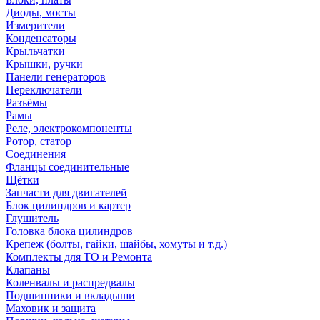
Диоды, мосты
Измерители
Конденсаторы
Крыльчатки
Крышки, ручки
Панели генераторов
Переключатели
Разъёмы
Рамы
Реле, электрокомпоненты
Ротор, статор
Соединения
Фланцы соединительные
Щётки
Запчасти для двигателей
Блок цилиндров и картер
Глушитель
Головка блока цилиндров
Крепеж (болты, гайки, шайбы, хомуты и т.д.)
Комплекты для ТО и Ремонта
Клапаны
Коленвалы и распредвалы
Подшипники и вкладыши
Маховик и защита