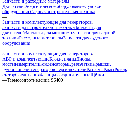
Запчасти и расходные материалы
Двигатели
Энергетическое оборудование
Судовое
оборудование
Садовая и строительная техника
—
Запчасти и комплектующие для генераторов
Запчасти для строительной техники
Запчасти для
двигателей
Запчасти для мотопомп
Запчасти для садовой
техники
Расходные материалы
Запчасти для судового
оборудования
—
Запчасти и комплектующие для генераторов
АВР и комплектующие
Блоки, платы
Диоды,
мосты
Измерители
Конденсаторы
Крыльчатки
Крышки,
ручки
Панели генераторов
Переключатели
Разъёмы
Рамы
Ротор,
статор
Соединения
Фланцы соединительные
Щётки
—
Термосопротивление S6400