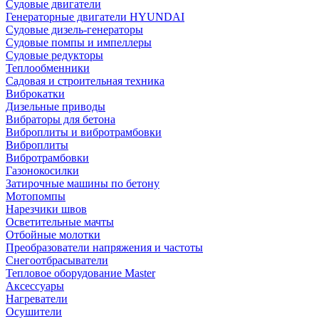
Судовые двигатели
Генераторные двигатели HYUNDAI
Судовые дизель-генераторы
Судовые помпы и импеллеры
Судовые редукторы
Теплообменники
Садовая и строительная техника
Виброкатки
Дизельные приводы
Вибраторы для бетона
Виброплиты и вибротрамбовки
Виброплиты
Вибротрамбовки
Газонокосилки
Затирочные машины по бетону
Мотопомпы
Нарезчики швов
Осветительные мачты
Отбойные молотки
Преобразователи напряжения и частоты
Снегоотбрасыватели
Тепловое оборудование Master
Аксессуары
Нагреватели
Осушители