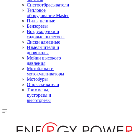
Снегоотбрасыватели
Тепловое
оборудование Master
Пилы цепные
Бензорезы
Воздуходувки и
садовые пылесосы
Диски алмазные
Измельчители и
дровоколы
Мойки высокого
давления
Мотоблоки и
мотокультиваторы
Мотобуры
Опрыскиватели
Триммеры,
кусторезы и
высоторезы