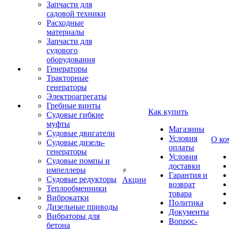
Запчасти для
садовой техники
Расходные
материалы
Запчасти для
судового
оборудования
Генераторы
Тракторные
генераторы
Электроагрегаты
Гребные винты
Как купить
Судовые гибкие
муфты
Магазины
Судовые двигатели
Условия
О ко
Судовые дизель-
оплаты
генераторы
Условия
Судовые помпы и
доставки
импеллеры
Гарантия и
Судовые редукторы
Акции
возврат
Теплообменники
товара
Виброкатки
Политика
Дизельные приводы
Документы
Вибраторы для
Вопрос-
бетона