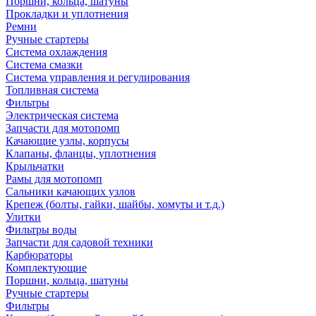
Поршни, кольца, шатуны
Прокладки и уплотнения
Ремни
Ручные стартеры
Система охлаждения
Система смазки
Система управления и регулирования
Топливная система
Фильтры
Электрическая система
Запчасти для мотопомп
Качающие узлы, корпусы
Клапаны, фланцы, уплотнения
Крыльчатки
Рамы для мотопомп
Сальники качающих узлов
Крепеж (болты, гайки, шайбы, хомуты и т.д.)
Улитки
Фильтры воды
Запчасти для садовой техники
Карбюраторы
Комплектующие
Поршни, кольца, шатуны
Ручные стартеры
Фильтры