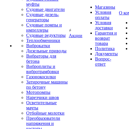
муфты
Магазины
Судовые двигатели
Условия
О ко
Судовые дизель-
оплаты
генераторы
Условия
Судовые помпы и
доставки
импеллеры
Гарантия и
Судовые редукторы
Акции
возврат
Теплообменники
товара
Виброкатки
Политика
Дизельные приводы
Документы
Вибраторы для
Вопрос-
бетона
ответ
Виброплиты и
вибротрамбовки
Газонокосилки
Затирочные машины
по бетону
Мотопомпы
Нарезчики швов
Осветительные
мачты
Отбойные молотки
Преобразователи
напряжения и
частоты