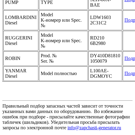
PUMP
TYPE
BAE
Model
LOMBARDINI
LDW1603
K-номрер или Spec.
Подр
Diesel
2C31C2
№
Model
RUGGERINI
RD210
K-номрер или Spec.
Diesel
6B2980
№
Prod. №
DY410D81810
ROBIN
Подр
Ser. №
1050079
YANMAR
L100AE-
Model полностью
Подр
Diesel
DGMOYC
Правильный подбор запасных частей зависит от точности
указанных вами данных по оборудованию. Во избежание
ошибок при подборе - присылайте качественные фотографии
табличек (шильдиков). Убедительная просьба присылать
запросы по электронной почте
info@zapchasti-generator.ru