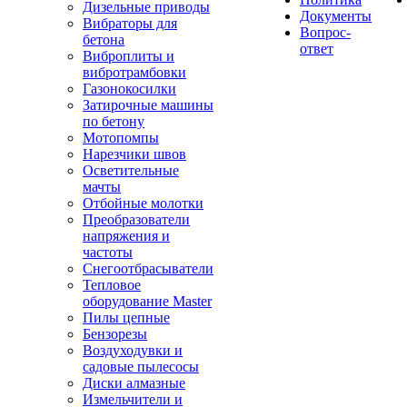
Дизельные приводы
Документы
Вибраторы для
Вопрос-
бетона
ответ
Виброплиты и
вибротрамбовки
Газонокосилки
Затирочные машины
по бетону
Мотопомпы
Нарезчики швов
Осветительные
мачты
Отбойные молотки
Преобразователи
напряжения и
частоты
Снегоотбрасыватели
Тепловое
оборудование Master
Пилы цепные
Бензорезы
Воздуходувки и
садовые пылесосы
Диски алмазные
Измельчители и