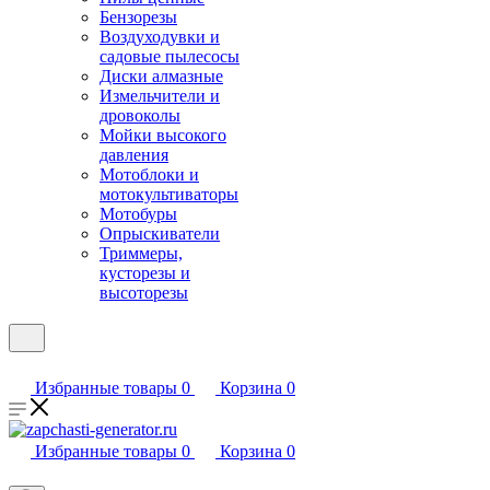
Бензорезы
Воздуходувки и
садовые пылесосы
Диски алмазные
Измельчители и
дровоколы
Мойки высокого
давления
Мотоблоки и
мотокультиваторы
Мотобуры
Опрыскиватели
Триммеры,
кусторезы и
высоторезы
Избранные товары
0
Корзина
0
Избранные товары
0
Корзина
0