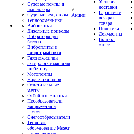
Условия
Судовые помпы и
доставки
импеллеры
Гарантия и
Судовые редукторы
Акции
возврат
Теплообменники
товара
Виброкатки
Политика
Дизельные приводы
Документы
Вибраторы для
Вопрос-
бетона
ответ
Виброплиты и
вибротрамбовки
Газонокосилки
Затирочные машины
по бетону
Мотопомпы
Нарезчики швов
Осветительные
мачты
Отбойные молотки
Преобразователи
напряжения и
частоты
Снегоотбрасыватели
Тепловое
оборудование Master
Пилы цепные