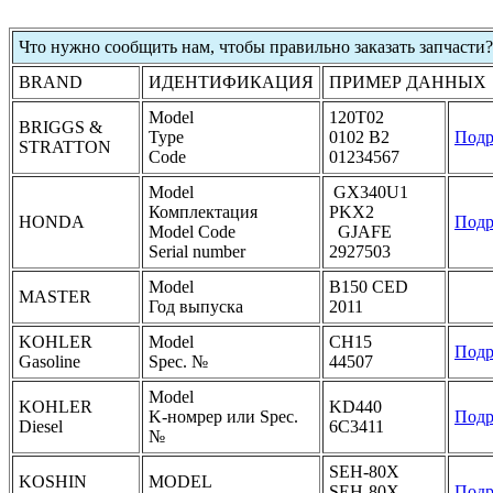
Что нужно сообщить нам, чтобы правильно заказать запчасти?
BRAND
ИДЕНТИФИКАЦИЯ
ПРИМЕР ДАННЫХ
Model
120T02
BRIGGS &
Type
0102 B2
Подр
STRATTON
Code
01234567
Model
GX340U1
Комплектация
PKX2
HONDA
Подр
Model Code
GJAFE
Serial number
2927503
Model
B150 CED
MASTER
Год выпуска
2011
KOHLER
Model
CH15
Подр
Gasoline
Spec. №
44507
Model
KOHLER
KD440
K-номрер или Spec.
Подр
Diesel
6C3411
№
SEH-80X
KOSHIN
MODEL
SEH-80X-
Подр