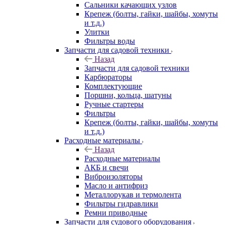
Сальники качающих узлов
Крепеж (болты, гайки, шайбы, хомуты
и т.д.)
Улитки
Фильтры воды
Запчасти для садовой техники
Назад
Запчасти для садовой техники
Карбюраторы
Комплектующие
Поршни, кольца, шатуны
Ручные стартеры
Фильтры
Крепеж (болты, гайки, шайбы, хомуты
и т.д.)
Расходные материалы
Назад
Расходные материалы
АКБ и свечи
Виброизоляторы
Масло и антифриз
Металлорукав и термолента
Фильтры гидравлики
Ремни приводные
Запчасти для судового оборудования