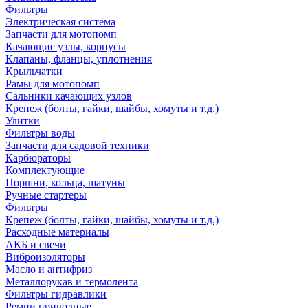
Фильтры
Электрическая система
Запчасти для мотопомп
Качающие узлы, корпусы
Клапаны, фланцы, уплотнения
Крыльчатки
Рамы для мотопомп
Сальники качающих узлов
Крепеж (болты, гайки, шайбы, хомуты и т.д.)
Улитки
Фильтры воды
Запчасти для садовой техники
Карбюраторы
Комплектующие
Поршни, кольца, шатуны
Ручные стартеры
Фильтры
Крепеж (болты, гайки, шайбы, хомуты и т.д.)
Расходные материалы
АКБ и свечи
Виброизоляторы
Масло и антифриз
Металлорукав и термолента
Фильтры гидравлики
Ремни приводные