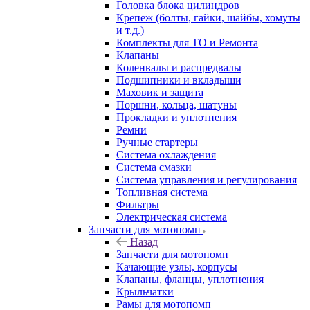
Головка блока цилиндров
Крепеж (болты, гайки, шайбы, хомуты
и т.д.)
Комплекты для ТО и Ремонта
Клапаны
Коленвалы и распредвалы
Подшипники и вкладыши
Маховик и защита
Поршни, кольца, шатуны
Прокладки и уплотнения
Ремни
Ручные стартеры
Система охлаждения
Система смазки
Система управления и регулирования
Топливная система
Фильтры
Электрическая система
Запчасти для мотопомп
Назад
Запчасти для мотопомп
Качающие узлы, корпусы
Клапаны, фланцы, уплотнения
Крыльчатки
Рамы для мотопомп