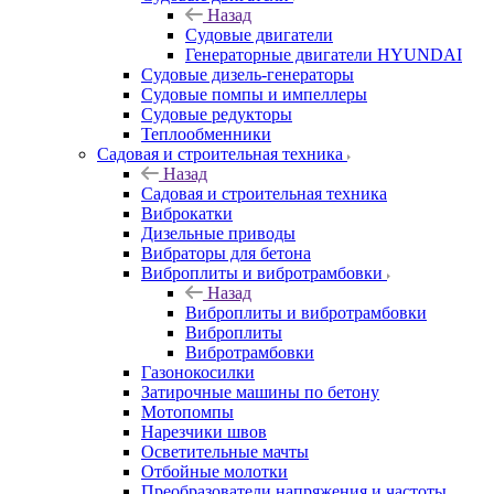
Назад
Судовые двигатели
Генераторные двигатели HYUNDAI
Судовые дизель-генераторы
Судовые помпы и импеллеры
Судовые редукторы
Теплообменники
Садовая и строительная техника
Назад
Садовая и строительная техника
Виброкатки
Дизельные приводы
Вибраторы для бетона
Виброплиты и вибротрамбовки
Назад
Виброплиты и вибротрамбовки
Виброплиты
Вибротрамбовки
Газонокосилки
Затирочные машины по бетону
Мотопомпы
Нарезчики швов
Осветительные мачты
Отбойные молотки
Преобразователи напряжения и частоты