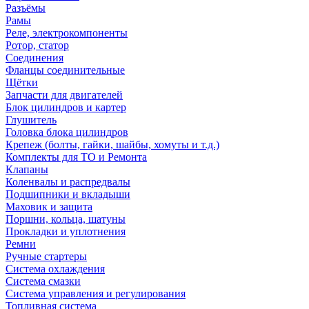
Разъёмы
Рамы
Реле, электрокомпоненты
Ротор, статор
Соединения
Фланцы соединительные
Щётки
Запчасти для двигателей
Блок цилиндров и картер
Глушитель
Головка блока цилиндров
Крепеж (болты, гайки, шайбы, хомуты и т.д.)
Комплекты для ТО и Ремонта
Клапаны
Коленвалы и распредвалы
Подшипники и вкладыши
Маховик и защита
Поршни, кольца, шатуны
Прокладки и уплотнения
Ремни
Ручные стартеры
Система охлаждения
Система смазки
Система управления и регулирования
Топливная система