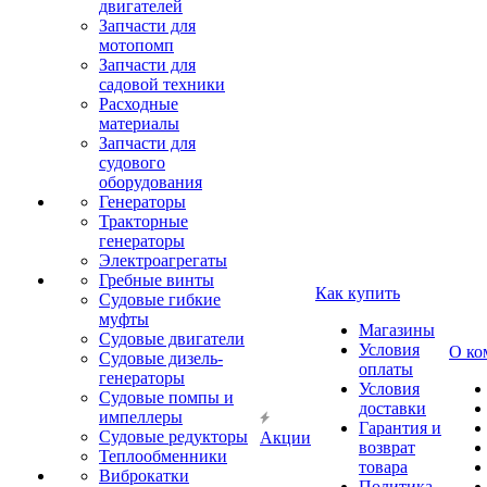
двигателей
Запчасти для
мотопомп
Запчасти для
садовой техники
Расходные
материалы
Запчасти для
судового
оборудования
Генераторы
Тракторные
генераторы
Электроагрегаты
Гребные винты
Как купить
Судовые гибкие
муфты
Магазины
Судовые двигатели
Условия
О ко
Судовые дизель-
оплаты
генераторы
Условия
Судовые помпы и
доставки
импеллеры
Гарантия и
Судовые редукторы
Акции
возврат
Теплообменники
товара
Виброкатки
Политика