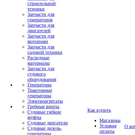
строительной
техники
Запчасти для
генераторов
Запчасти для
двигателей
Запчасти для
мотопомп
Запчасти для
садовой техники
Расходные
материалы
Запчасти для
судового
оборудования
Генераторы
Тракторные
генераторы
Электроагрегаты
Гребные винты
Как купить
Судовые гибкие
муфты
Магазины
Судовые двигатели
Условия
О ко
Судовые дизель-
оплаты
генераторы