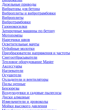
Дизельные приводы
Вибраторы для бетона
Виброплиты и вибротрамбовки
Виброплиты
Вибротрамбовки
Газонокосилки
Затирочные машины по бетону
Мотопомпы
Нарезчики швов
Осветительные мачты
Отбойные молотки
Преобразователи напряжения и частоты
Снегоотбрасыватели
Тепловое оборудование Master
Аксессуары
Нагреватели
Осушители
Охладители и вентиляторы
Пилы цепные
Бензорезы
Воздуходувки и садовые пылесосы
Диски алмазные
Измельчители и дровоколы
Мойки высокого давления