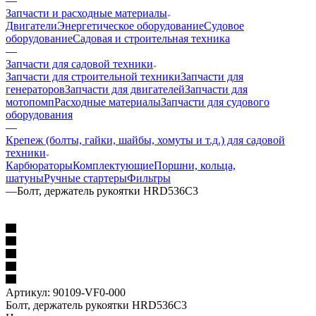
—
Запчасти и расходные материалы
Двигатели
Энергетическое оборудование
Судовое
оборудование
Садовая и строительная техника
—
Запчасти для садовой техники
Запчасти для строительной техники
Запчасти для
генераторов
Запчасти для двигателей
Запчасти для
мотопомп
Расходные материалы
Запчасти для судового
оборудования
—
Крепеж (болты, гайки, шайбы, хомуты и т.д.) для садовой
техники
Карбюраторы
Комплектующие
Поршни, кольца,
шатуны
Ручные стартеры
Фильтры
—
Болт, держатель рукоятки HRD536C3
Артикул:
90109-VF0-000
Болт, держатель рукоятки HRD536C3