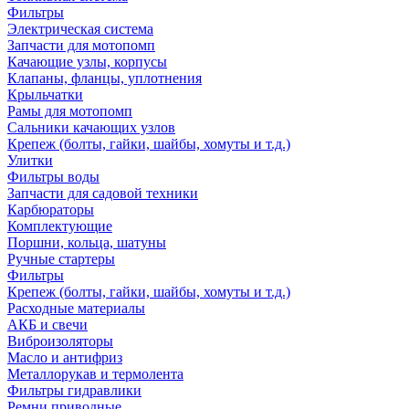
Фильтры
Электрическая система
Запчасти для мотопомп
Качающие узлы, корпусы
Клапаны, фланцы, уплотнения
Крыльчатки
Рамы для мотопомп
Сальники качающих узлов
Крепеж (болты, гайки, шайбы, хомуты и т.д.)
Улитки
Фильтры воды
Запчасти для садовой техники
Карбюраторы
Комплектующие
Поршни, кольца, шатуны
Ручные стартеры
Фильтры
Крепеж (болты, гайки, шайбы, хомуты и т.д.)
Расходные материалы
АКБ и свечи
Виброизоляторы
Масло и антифриз
Металлорукав и термолента
Фильтры гидравлики
Ремни приводные