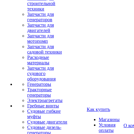
строительной
техники
Запчасти для
генераторов
Запчасти для
двигателей
Запчасти для
мотопомп
Запчасти для
садовой техники
Расходные
материалы
Запчасти для
судового
оборудования
Генераторы
Тракторные
генераторы
Электроагрегаты
Гребные винты
Как купить
Судовые гибкие
муфты
Магазины
Судовые двигатели
Условия
О ко
Судовые дизель-
оплаты
генераторы