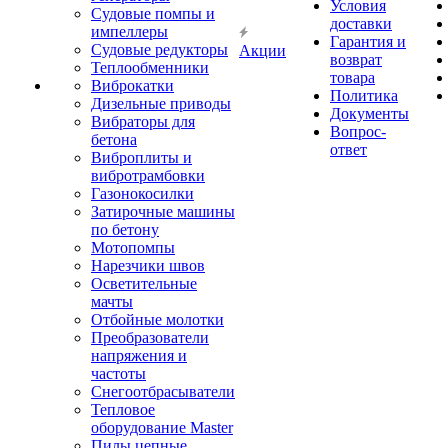
Условия
Судовые помпы и
доставки
импеллеры
Гарантия и
Судовые редукторы
Акции
возврат
Теплообменники
товара
Виброкатки
Политика
Дизельные приводы
Документы
Вибраторы для
Вопрос-
бетона
ответ
Виброплиты и
вибротрамбовки
Газонокосилки
Затирочные машины
по бетону
Мотопомпы
Нарезчики швов
Осветительные
мачты
Отбойные молотки
Преобразователи
напряжения и
частоты
Снегоотбрасыватели
Тепловое
оборудование Master
Пилы цепные