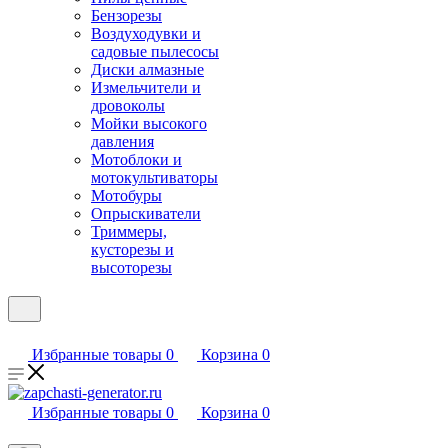
Бензорезы
Воздуходувки и
садовые пылесосы
Диски алмазные
Измельчители и
дровоколы
Мойки высокого
давления
Мотоблоки и
мотокультиваторы
Мотобуры
Опрыскиватели
Триммеры,
кусторезы и
высоторезы
Избранные товары
0
Корзина
0
Избранные товары
0
Корзина
0