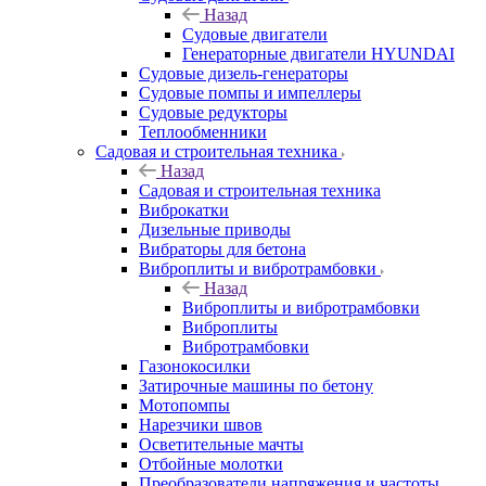
Назад
Судовые двигатели
Генераторные двигатели HYUNDAI
Судовые дизель-генераторы
Судовые помпы и импеллеры
Судовые редукторы
Теплообменники
Садовая и строительная техника
Назад
Садовая и строительная техника
Виброкатки
Дизельные приводы
Вибраторы для бетона
Виброплиты и вибротрамбовки
Назад
Виброплиты и вибротрамбовки
Виброплиты
Вибротрамбовки
Газонокосилки
Затирочные машины по бетону
Мотопомпы
Нарезчики швов
Осветительные мачты
Отбойные молотки
Преобразователи напряжения и частоты