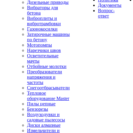
Дизельные приводы
Документы
Вибраторы для
Вопрос-
бетона
ответ
Виброплиты и
вибротрамбовки
Газонокосилки
Затирочные машины
по бетону
Мотопомпы
Нарезчики швов
Осветительные
мачты
Отбойные молотки
Преобразователи
напряжения и
частоты
Снегоотбрасыватели
Тепловое
оборудование Master
Пилы цепные
Бензорезы
Воздуходувки и
садовые пылесосы
Диски алмазные
Измельчители и