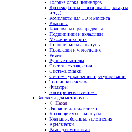
Головка блока цилиндров
Крепеж (болты, гайки, шайбы, хомуты
и т.д.)
Комплекты для ТО и Ремонта
Клапаны
Коленвалы и распредвалы
Подшипники и вкладыши
Маховик и защита
Поршни, кольца, шатуны
Прокладки и уплотнения
Ремни
Ручные стартеры
Система охлаждения
Система смазки
Система управления и регулирования
Топливная система
Фильтры
Электрическая система
Запчасти для мотопомп
Назад
Запчасти для мотопомп
Качающие узлы, корпусы
Клапаны, фланцы, уплотнения
Крыльчатки
Рамы для мотопомп