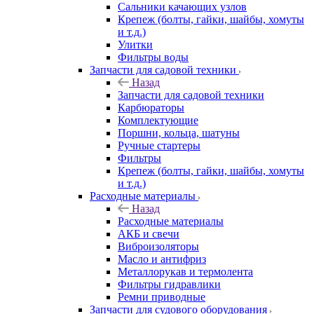
Сальники качающих узлов
Крепеж (болты, гайки, шайбы, хомуты
и т.д.)
Улитки
Фильтры воды
Запчасти для садовой техники
Назад
Запчасти для садовой техники
Карбюраторы
Комплектующие
Поршни, кольца, шатуны
Ручные стартеры
Фильтры
Крепеж (болты, гайки, шайбы, хомуты
и т.д.)
Расходные материалы
Назад
Расходные материалы
АКБ и свечи
Виброизоляторы
Масло и антифриз
Металлорукав и термолента
Фильтры гидравлики
Ремни приводные
Запчасти для судового оборудования