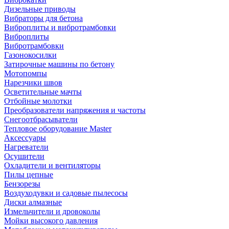
Дизельные приводы
Вибраторы для бетона
Виброплиты и вибротрамбовки
Виброплиты
Вибротрамбовки
Газонокосилки
Затирочные машины по бетону
Мотопомпы
Нарезчики швов
Осветительные мачты
Отбойные молотки
Преобразователи напряжения и частоты
Снегоотбрасыватели
Тепловое оборудование Master
Аксессуары
Нагреватели
Осушители
Охладители и вентиляторы
Пилы цепные
Бензорезы
Воздуходувки и садовые пылесосы
Диски алмазные
Измельчители и дровоколы
Мойки высокого давления