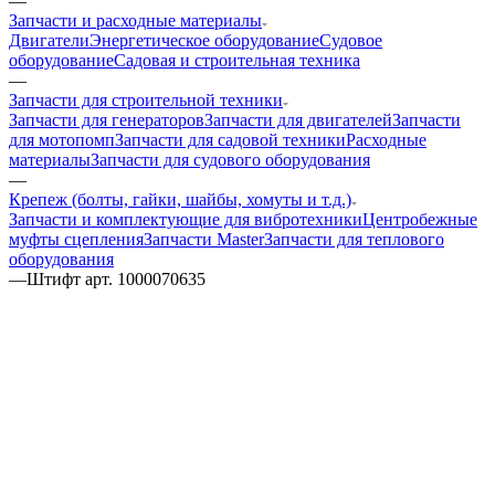
—
Запчасти и расходные материалы
Двигатели
Энергетическое оборудование
Судовое
оборудование
Садовая и строительная техника
—
Запчасти для строительной техники
Запчасти для генераторов
Запчасти для двигателей
Запчасти
для мотопомп
Запчасти для садовой техники
Расходные
материалы
Запчасти для судового оборудования
—
Крепеж (болты, гайки, шайбы, хомуты и т.д.)
Запчасти и комплектующие для вибротехники
Центробежные
муфты сцепления
Запчасти Master
Запчасти для теплового
оборудования
—
Штифт арт. 1000070635