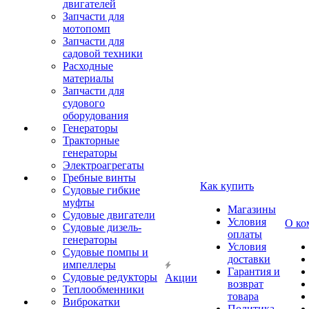
двигателей
Запчасти для
мотопомп
Запчасти для
садовой техники
Расходные
материалы
Запчасти для
судового
оборудования
Генераторы
Тракторные
генераторы
Электроагрегаты
Гребные винты
Как купить
Судовые гибкие
муфты
Магазины
Судовые двигатели
Условия
О ко
Судовые дизель-
оплаты
генераторы
Условия
Судовые помпы и
доставки
импеллеры
Гарантия и
Судовые редукторы
Акции
возврат
Теплообменники
товара
Виброкатки
Политика