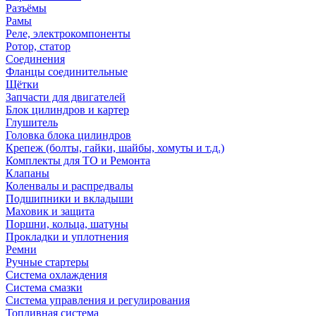
Разъёмы
Рамы
Реле, электрокомпоненты
Ротор, статор
Соединения
Фланцы соединительные
Щётки
Запчасти для двигателей
Блок цилиндров и картер
Глушитель
Головка блока цилиндров
Крепеж (болты, гайки, шайбы, хомуты и т.д.)
Комплекты для ТО и Ремонта
Клапаны
Коленвалы и распредвалы
Подшипники и вкладыши
Маховик и защита
Поршни, кольца, шатуны
Прокладки и уплотнения
Ремни
Ручные стартеры
Система охлаждения
Система смазки
Система управления и регулирования
Топливная система