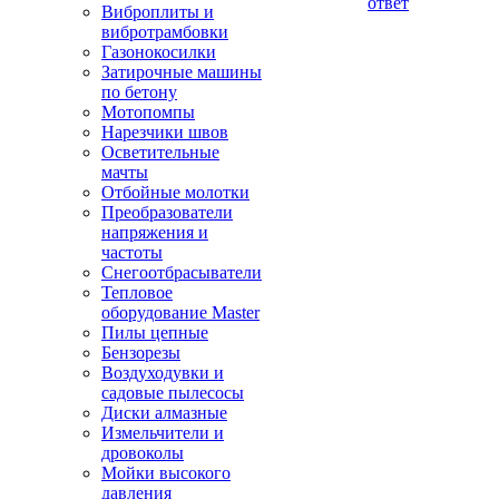
ответ
Виброплиты и
вибротрамбовки
Газонокосилки
Затирочные машины
по бетону
Мотопомпы
Нарезчики швов
Осветительные
мачты
Отбойные молотки
Преобразователи
напряжения и
частоты
Снегоотбрасыватели
Тепловое
оборудование Master
Пилы цепные
Бензорезы
Воздуходувки и
садовые пылесосы
Диски алмазные
Измельчители и
дровоколы
Мойки высокого
давления