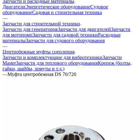
Запчасти и расходные материалы
Двигатели
Энергетическое оборудование
Судовое
оборудование
Садовая и строительная техника
—
Запчасти для строительной техники
Запчасти для генераторов
Запчасти для двигателей
Запчасти
для мотопомп
Запчасти для садовой техники
Расходные
материалы
Запчасти для судового оборудования
—
Центробежные муфты сцепления
Запчасти и комплектующие для вибротехники
Запчасти
Master
Запчасти для теплового оборудования
Крепеж (болты,
гайки, шайбы, хомуты и т.д.)
—
Муфта центробежная DS 70/720