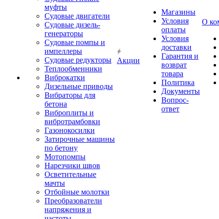
муфты
Магазины
Судовые двигатели
Условия
О ко
Судовые дизель-
оплаты
генераторы
Условия
Судовые помпы и
доставки
импеллеры
Гарантия и
Судовые редукторы
Акции
возврат
Теплообменники
товара
Виброкатки
Политика
Дизельные приводы
Документы
Вибраторы для
Вопрос-
бетона
ответ
Виброплиты и
вибротрамбовки
Газонокосилки
Затирочные машины
по бетону
Мотопомпы
Нарезчики швов
Осветительные
мачты
Отбойные молотки
Преобразователи
напряжения и
частоты