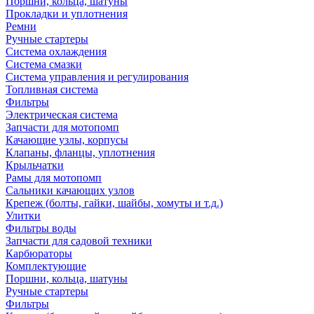
Поршни, кольца, шатуны
Прокладки и уплотнения
Ремни
Ручные стартеры
Система охлаждения
Система смазки
Система управления и регулирования
Топливная система
Фильтры
Электрическая система
Запчасти для мотопомп
Качающие узлы, корпусы
Клапаны, фланцы, уплотнения
Крыльчатки
Рамы для мотопомп
Сальники качающих узлов
Крепеж (болты, гайки, шайбы, хомуты и т.д.)
Улитки
Фильтры воды
Запчасти для садовой техники
Карбюраторы
Комплектующие
Поршни, кольца, шатуны
Ручные стартеры
Фильтры