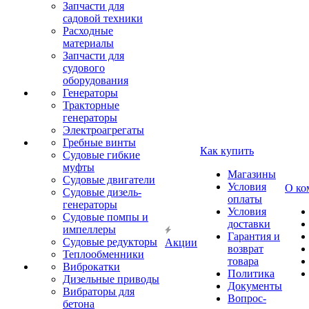
Запчасти для
садовой техники
Расходные
материалы
Запчасти для
судового
оборудования
Генераторы
Тракторные
генераторы
Электроагрегаты
Гребные винты
Как купить
Судовые гибкие
муфты
Магазины
Судовые двигатели
Условия
О ко
Судовые дизель-
оплаты
генераторы
Условия
Судовые помпы и
доставки
импеллеры
Гарантия и
Судовые редукторы
Акции
возврат
Теплообменники
товара
Виброкатки
Политика
Дизельные приводы
Документы
Вибраторы для
Вопрос-
бетона