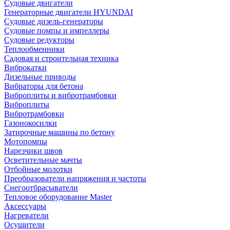
Судовые двигатели
Генераторные двигатели HYUNDAI
Судовые дизель-генераторы
Судовые помпы и импеллеры
Судовые редукторы
Теплообменники
Садовая и строительная техника
Виброкатки
Дизельные приводы
Вибраторы для бетона
Виброплиты и вибротрамбовки
Виброплиты
Вибротрамбовки
Газонокосилки
Затирочные машины по бетону
Мотопомпы
Нарезчики швов
Осветительные мачты
Отбойные молотки
Преобразователи напряжения и частоты
Снегоотбрасыватели
Тепловое оборудование Master
Аксессуары
Нагреватели
Осушители