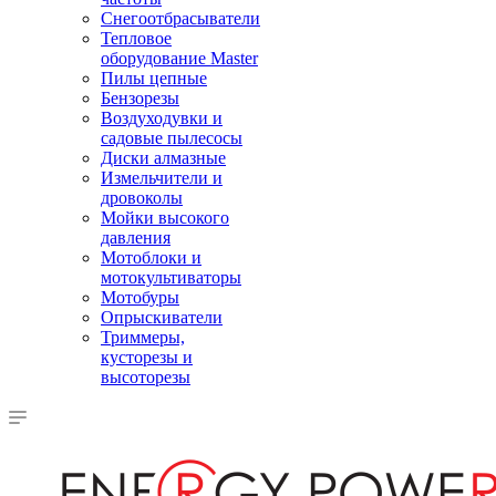
Снегоотбрасыватели
Тепловое
оборудование Master
Пилы цепные
Бензорезы
Воздуходувки и
садовые пылесосы
Диски алмазные
Измельчители и
дровоколы
Мойки высокого
давления
Мотоблоки и
мотокультиваторы
Мотобуры
Опрыскиватели
Триммеры,
кусторезы и
высоторезы