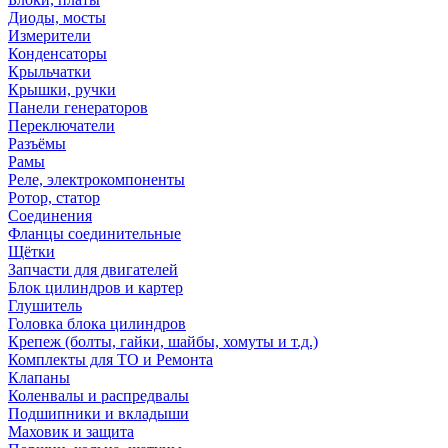
Диоды, мосты
Измерители
Конденсаторы
Крыльчатки
Крышки, ручки
Панели генераторов
Переключатели
Разъёмы
Рамы
Реле, электрокомпоненты
Ротор, статор
Соединения
Фланцы соединительные
Щётки
Запчасти для двигателей
Блок цилиндров и картер
Глушитель
Головка блока цилиндров
Крепеж (болты, гайки, шайбы, хомуты и т.д.)
Комплекты для ТО и Ремонта
Клапаны
Коленвалы и распредвалы
Подшипники и вкладыши
Маховик и защита