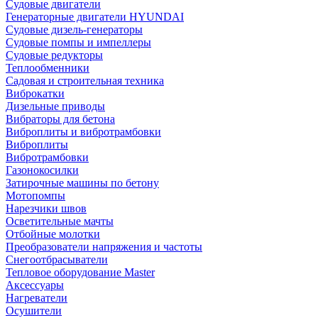
Судовые двигатели
Генераторные двигатели HYUNDAI
Судовые дизель-генераторы
Судовые помпы и импеллеры
Судовые редукторы
Теплообменники
Садовая и строительная техника
Виброкатки
Дизельные приводы
Вибраторы для бетона
Виброплиты и вибротрамбовки
Виброплиты
Вибротрамбовки
Газонокосилки
Затирочные машины по бетону
Мотопомпы
Нарезчики швов
Осветительные мачты
Отбойные молотки
Преобразователи напряжения и частоты
Снегоотбрасыватели
Тепловое оборудование Master
Аксессуары
Нагреватели
Осушители