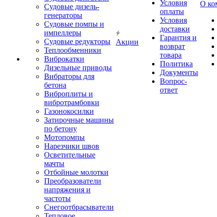
Условия
О ко
Судовые дизель-
оплаты
генераторы
Условия
Судовые помпы и
доставки
импеллеры
Гарантия и
Судовые редукторы
Акции
возврат
Теплообменники
товара
Виброкатки
Политика
Дизельные приводы
Документы
Вибраторы для
Вопрос-
бетона
ответ
Виброплиты и
вибротрамбовки
Газонокосилки
Затирочные машины
по бетону
Мотопомпы
Нарезчики швов
Осветительные
мачты
Отбойные молотки
Преобразователи
напряжения и
частоты
Снегоотбрасыватели
Тепловое