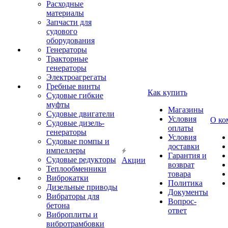
Расходные
материалы
Запчасти для
судового
оборудования
Генераторы
Тракторные
генераторы
Электроагрегаты
Гребные винты
Как купить
Судовые гибкие
муфты
Магазины
Судовые двигатели
Условия
О ко
Судовые дизель-
оплаты
генераторы
Условия
Судовые помпы и
доставки
импеллеры
Гарантия и
Судовые редукторы
Акции
возврат
Теплообменники
товара
Виброкатки
Политика
Дизельные приводы
Документы
Вибраторы для
Вопрос-
бетона
ответ
Виброплиты и
вибротрамбовки