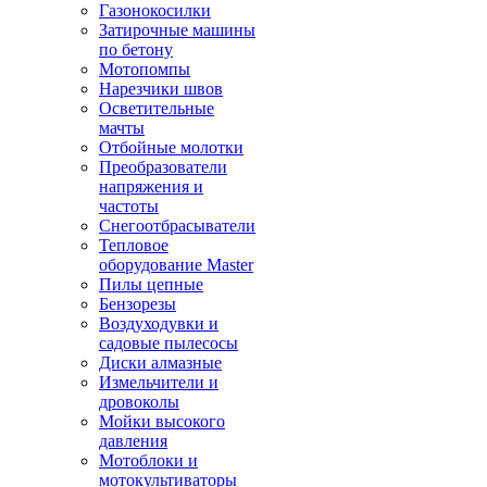
Газонокосилки
Затирочные машины
по бетону
Мотопомпы
Нарезчики швов
Осветительные
мачты
Отбойные молотки
Преобразователи
напряжения и
частоты
Снегоотбрасыватели
Тепловое
оборудование Master
Пилы цепные
Бензорезы
Воздуходувки и
садовые пылесосы
Диски алмазные
Измельчители и
дровоколы
Мойки высокого
давления
Мотоблоки и
мотокультиваторы