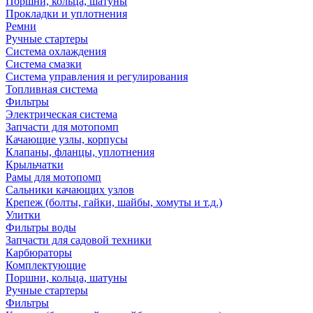
Поршни, кольца, шатуны
Прокладки и уплотнения
Ремни
Ручные стартеры
Система охлаждения
Система смазки
Система управления и регулирования
Топливная система
Фильтры
Электрическая система
Запчасти для мотопомп
Качающие узлы, корпусы
Клапаны, фланцы, уплотнения
Крыльчатки
Рамы для мотопомп
Сальники качающих узлов
Крепеж (болты, гайки, шайбы, хомуты и т.д.)
Улитки
Фильтры воды
Запчасти для садовой техники
Карбюраторы
Комплектующие
Поршни, кольца, шатуны
Ручные стартеры
Фильтры