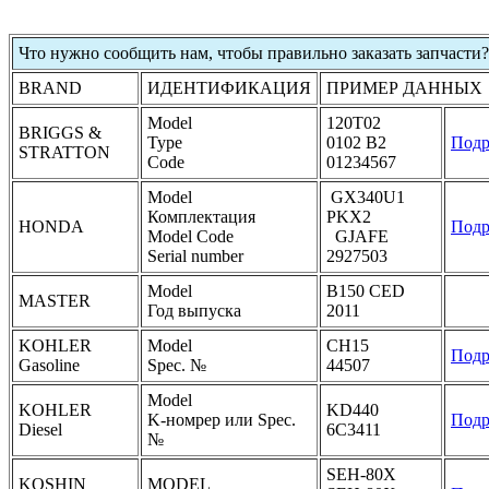
Что нужно сообщить нам, чтобы правильно заказать запчасти?
BRAND
ИДЕНТИФИКАЦИЯ
ПРИМЕР ДАННЫХ
Model
120T02
BRIGGS &
Type
0102 B2
Подр
STRATTON
Code
01234567
Model
GX340U1
Комплектация
PKX2
HONDA
Подр
Model Code
GJAFE
Serial number
2927503
Model
B150 CED
MASTER
Год выпуска
2011
KOHLER
Model
CH15
Подр
Gasoline
Spec. №
44507
Model
KOHLER
KD440
K-номрер или Spec.
Подр
Diesel
6C3411
№
SEH-80X
KOSHIN
MODEL