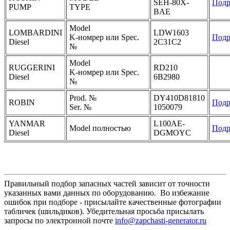
SEH-80X-
Подр
PUMP
TYPE
BAE
Model
LOMBARDINI
LDW1603
K-номрер или Spec.
Подр
Diesel
2C31C2
№
Model
RUGGERINI
RD210
K-номрер или Spec.
Diesel
6B2980
№
Prod. №
DY410D81810
ROBIN
Подр
Ser. №
1050079
YANMAR
L100AE-
Model полностью
Подр
Diesel
DGMOYC
Правильный подбор запасных частей зависит от точности
указанных вами данных по оборудованию. Во избежание
ошибок при подборе - присылайте качественные фотографии
табличек (шильдиков). Убедительная просьба присылать
запросы по электронной почте
info@zapchasti-generator.ru