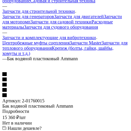
оборудование
Садовая и строительная техника
—
Запчасти для строительной техники
Запчасти для генераторов
Запчасти для двигателей
Запчасти
для мотопомп
Запчасти для садовой техники
Расходные
материалы
Запчасти для судового оборудования
—
Запчасти и комплектующие для вибротехники
Центробежные муфты сцепления
Запчасти Master
Запчасти для
теплового оборудования
Крепеж (болты, гайки, шайбы,
хомуты и т.д.)
—
Бак водяной пластиковый Ammann
Артикул:
2-01760015
Бак водяной пластиковый Ammann
Подробности
15 360
₽
/шт
Нет в наличии
Нашли дешевле?