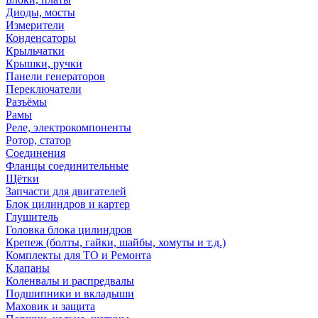
Диоды, мосты
Измерители
Конденсаторы
Крыльчатки
Крышки, ручки
Панели генераторов
Переключатели
Разъёмы
Рамы
Реле, электрокомпоненты
Ротор, статор
Соединения
Фланцы соединительные
Щётки
Запчасти для двигателей
Блок цилиндров и картер
Глушитель
Головка блока цилиндров
Крепеж (болты, гайки, шайбы, хомуты и т.д.)
Комплекты для ТО и Ремонта
Клапаны
Коленвалы и распредвалы
Подшипники и вкладыши
Маховик и защита