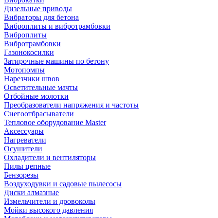
Дизельные приводы
Вибраторы для бетона
Виброплиты и вибротрамбовки
Виброплиты
Вибротрамбовки
Газонокосилки
Затирочные машины по бетону
Мотопомпы
Нарезчики швов
Осветительные мачты
Отбойные молотки
Преобразователи напряжения и частоты
Снегоотбрасыватели
Тепловое оборудование Master
Аксессуары
Нагреватели
Осушители
Охладители и вентиляторы
Пилы цепные
Бензорезы
Воздуходувки и садовые пылесосы
Диски алмазные
Измельчители и дровоколы
Мойки высокого давления