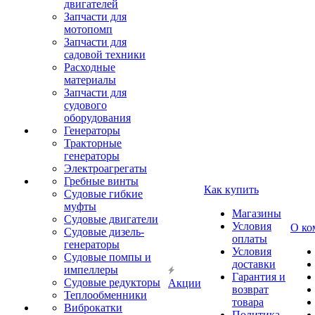
двигателей
Запчасти для
мотопомп
Запчасти для
садовой техники
Расходные
материалы
Запчасти для
судового
оборудования
Генераторы
Тракторные
генераторы
Электроагрегаты
Гребные винты
Как купить
Судовые гибкие
муфты
Магазины
Судовые двигатели
Условия
О ко
Судовые дизель-
оплаты
генераторы
Условия
Судовые помпы и
доставки
импеллеры
Гарантия и
Судовые редукторы
Акции
возврат
Теплообменники
товара
Виброкатки
Политика