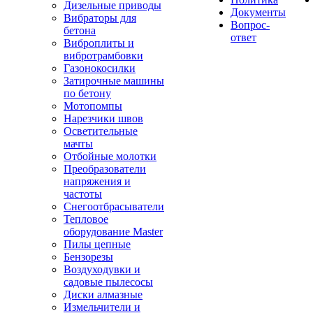
Дизельные приводы
Документы
Вибраторы для
Вопрос-
бетона
ответ
Виброплиты и
вибротрамбовки
Газонокосилки
Затирочные машины
по бетону
Мотопомпы
Нарезчики швов
Осветительные
мачты
Отбойные молотки
Преобразователи
напряжения и
частоты
Снегоотбрасыватели
Тепловое
оборудование Master
Пилы цепные
Бензорезы
Воздуходувки и
садовые пылесосы
Диски алмазные
Измельчители и