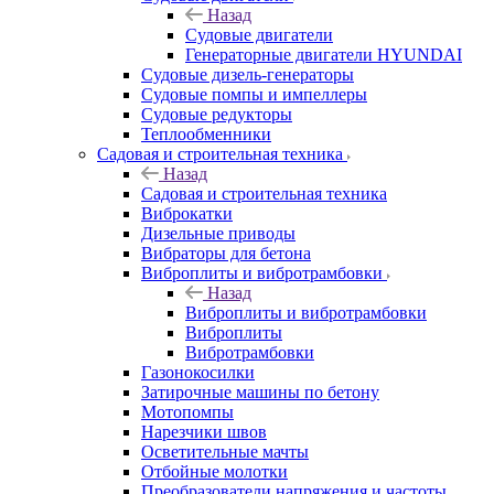
Назад
Судовые двигатели
Генераторные двигатели HYUNDAI
Судовые дизель-генераторы
Судовые помпы и импеллеры
Судовые редукторы
Теплообменники
Садовая и строительная техника
Назад
Садовая и строительная техника
Виброкатки
Дизельные приводы
Вибраторы для бетона
Виброплиты и вибротрамбовки
Назад
Виброплиты и вибротрамбовки
Виброплиты
Вибротрамбовки
Газонокосилки
Затирочные машины по бетону
Мотопомпы
Нарезчики швов
Осветительные мачты
Отбойные молотки
Преобразователи напряжения и частоты