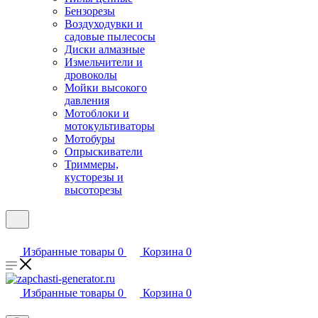
Бензорезы
Воздуходувки и
садовые пылесосы
Диски алмазные
Измельчители и
дровоколы
Мойки высокого
давления
Мотоблоки и
мотокультиваторы
Мотобуры
Опрыскиватели
Триммеры,
кусторезы и
высоторезы
Избранные товары
0
Корзина
0
Избранные товары
0
Корзина
0