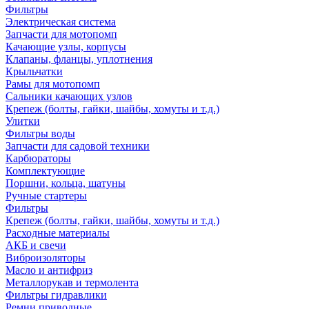
Фильтры
Электрическая система
Запчасти для мотопомп
Качающие узлы, корпусы
Клапаны, фланцы, уплотнения
Крыльчатки
Рамы для мотопомп
Сальники качающих узлов
Крепеж (болты, гайки, шайбы, хомуты и т.д.)
Улитки
Фильтры воды
Запчасти для садовой техники
Карбюраторы
Комплектующие
Поршни, кольца, шатуны
Ручные стартеры
Фильтры
Крепеж (болты, гайки, шайбы, хомуты и т.д.)
Расходные материалы
АКБ и свечи
Виброизоляторы
Масло и антифриз
Металлорукав и термолента
Фильтры гидравлики
Ремни приводные