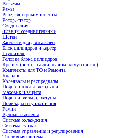
Разъёмы
Рамы
Реле, электрокомпоненты
Ротор, статор
Соединения
Фланцы соединительные
Щётки
Запчасти для двигателей
Блок цилиндров и картер
Глушитель
Головка блока цилиндров
Крепеж (болты, гайки, шайбы, хомуты и т.д.)
Комплекты для ТО и Ремонта
Клапаны
Коленвалы и распредвалы
Подшипники и вкладыши
Маховик и защита
Поршни, кольца, шатуны
Прокладки и уплотнения
Ремни
Ручные стартеры
Система охлаждения
Система смазки
Система управления и регулирования
Топливная система