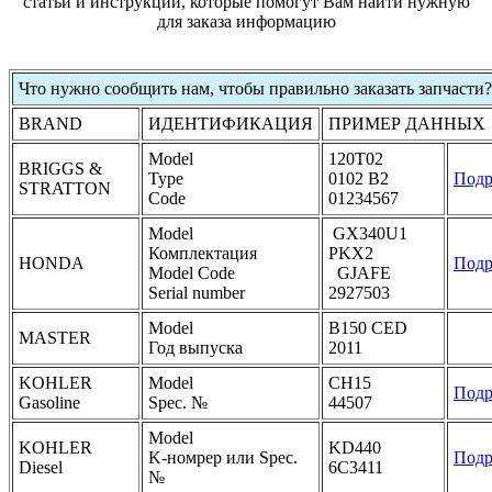
статьи и инструкции, которые помогут Вам найти нужную
для заказа информацию
Что нужно сообщить нам, чтобы правильно заказать запчасти?
BRAND
ИДЕНТИФИКАЦИЯ
ПРИМЕР ДАННЫХ
Model
120T02
BRIGGS &
Type
0102 B2
Подр
STRATTON
Code
01234567
Model
GX340U1
Комплектация
PKX2
HONDA
Подр
Model Code
GJAFE
Serial number
2927503
Model
B150 CED
MASTER
Год выпуска
2011
KOHLER
Model
CH15
Подр
Gasoline
Spec. №
44507
Model
KOHLER
KD440
K-номрер или Spec.
Подр
Diesel
6C3411
№