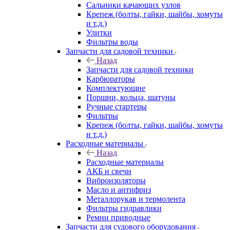
Сальники качающих узлов
Крепеж (болты, гайки, шайбы, хомуты
и т.д.)
Улитки
Фильтры воды
Запчасти для садовой техники
Назад
Запчасти для садовой техники
Карбюраторы
Комплектующие
Поршни, кольца, шатуны
Ручные стартеры
Фильтры
Крепеж (болты, гайки, шайбы, хомуты
и т.д.)
Расходные материалы
Назад
Расходные материалы
АКБ и свечи
Виброизоляторы
Масло и антифриз
Металлорукав и термолента
Фильтры гидравлики
Ремни приводные
Запчасти для судового оборудования