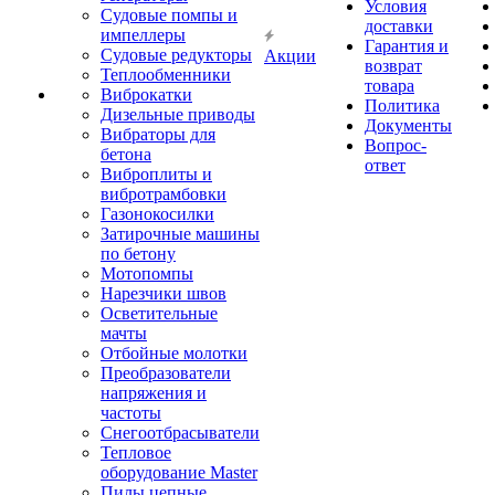
Условия
Судовые помпы и
доставки
импеллеры
Гарантия и
Судовые редукторы
Акции
возврат
Теплообменники
товара
Виброкатки
Политика
Дизельные приводы
Документы
Вибраторы для
Вопрос-
бетона
ответ
Виброплиты и
вибротрамбовки
Газонокосилки
Затирочные машины
по бетону
Мотопомпы
Нарезчики швов
Осветительные
мачты
Отбойные молотки
Преобразователи
напряжения и
частоты
Снегоотбрасыватели
Тепловое
оборудование Master
Пилы цепные