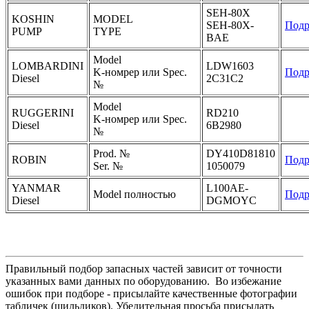
SEH-80X
KOSHIN
MODEL
SEH-80X-
Подр
PUMP
TYPE
BAE
Model
LOMBARDINI
LDW1603
K-номрер или Spec.
Подр
Diesel
2C31C2
№
Model
RUGGERINI
RD210
K-номрер или Spec.
Diesel
6B2980
№
Prod. №
DY410D81810
ROBIN
Подр
Ser. №
1050079
YANMAR
L100AE-
Model полностью
Подр
Diesel
DGMOYC
Правильный подбор запасных частей зависит от точности
указанных вами данных по оборудованию. Во избежание
ошибок при подборе - присылайте качественные фотографии
табличек (шильдиков). Убедительная просьба присылать