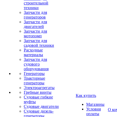
строительной
техники
Запчасти для
генераторов
Запчасти для
двигателей
Запчасти для
мотопомп
Запчасти для
садовой техники
Расходные
материалы
Запчасти для
судового
оборудования
Генераторы
Тракторные
генераторы
Электроагрегаты
Гребные винты
Как купить
Судовые гибкие
муфты
Магазины
Судовые двигатели
Условия
О ко
Судовые дизель-
оплаты
генераторы