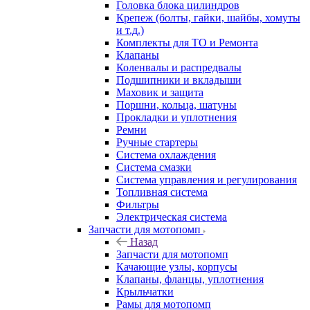
Головка блока цилиндров
Крепеж (болты, гайки, шайбы, хомуты
и т.д.)
Комплекты для ТО и Ремонта
Клапаны
Коленвалы и распредвалы
Подшипники и вкладыши
Маховик и защита
Поршни, кольца, шатуны
Прокладки и уплотнения
Ремни
Ручные стартеры
Система охлаждения
Система смазки
Система управления и регулирования
Топливная система
Фильтры
Электрическая система
Запчасти для мотопомп
Назад
Запчасти для мотопомп
Качающие узлы, корпусы
Клапаны, фланцы, уплотнения
Крыльчатки
Рамы для мотопомп