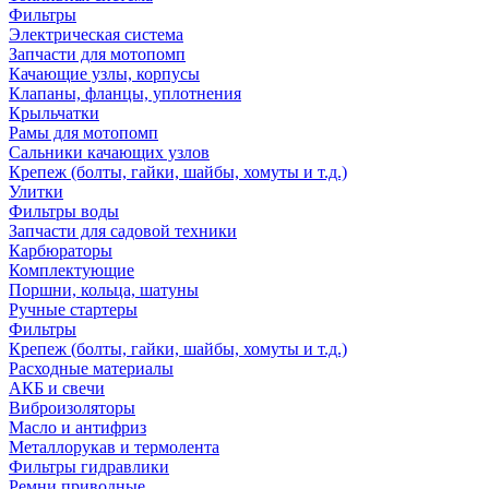
Фильтры
Электрическая система
Запчасти для мотопомп
Качающие узлы, корпусы
Клапаны, фланцы, уплотнения
Крыльчатки
Рамы для мотопомп
Сальники качающих узлов
Крепеж (болты, гайки, шайбы, хомуты и т.д.)
Улитки
Фильтры воды
Запчасти для садовой техники
Карбюраторы
Комплектующие
Поршни, кольца, шатуны
Ручные стартеры
Фильтры
Крепеж (болты, гайки, шайбы, хомуты и т.д.)
Расходные материалы
АКБ и свечи
Виброизоляторы
Масло и антифриз
Металлорукав и термолента
Фильтры гидравлики
Ремни приводные