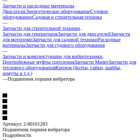
—
Запчасти и расходные материалы
Двигатели
Энергетическое оборудование
Судовое
оборудование
Садовая и строительная техника
—
Запчасти для строительной техники
Запчасти для генераторов
Запчасти для двигателей
Запчасти
для мотопомп
Запчасти для садовой техники
Расходные
материалы
Запчасти для судового оборудования
—
Запчасти и комплектующие для вибротехники
Центробежные муфты сцепления
Запчасти Master
Запчасти для
теплового оборудования
Крепеж (болты, гайки, шайбы,
хомуты и т.д.)
—
Подшипник поршня вибратора
Артикул:
2-80101283
Подшипник поршня вибратора
Подробности