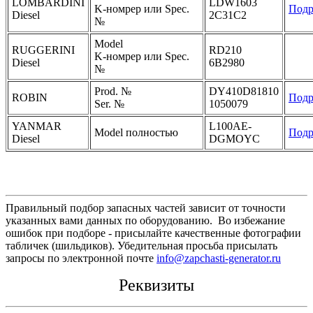
LOMBARDINI
LDW1603
K-номрер или Spec.
Подр
Diesel
2C31C2
№
Model
RUGGERINI
RD210
K-номрер или Spec.
Diesel
6B2980
№
Prod. №
DY410D81810
ROBIN
Подр
Ser. №
1050079
YANMAR
L100AE-
Model полностью
Подр
Diesel
DGMOYC
Правильный подбор запасных частей зависит от точности
указанных вами данных по оборудованию. Во избежание
ошибок при подборе - присылайте качественные фотографии
табличек (шильдиков). Убедительная просьба присылать
запросы по электронной почте
info@zapchasti-generator.ru
Реквизиты