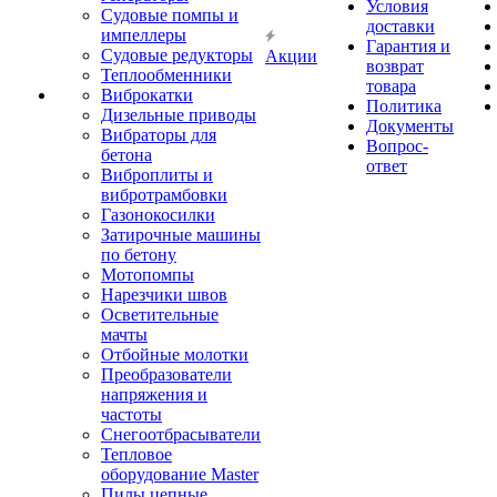
Условия
Судовые помпы и
доставки
импеллеры
Гарантия и
Судовые редукторы
Акции
возврат
Теплообменники
товара
Виброкатки
Политика
Дизельные приводы
Документы
Вибраторы для
Вопрос-
бетона
ответ
Виброплиты и
вибротрамбовки
Газонокосилки
Затирочные машины
по бетону
Мотопомпы
Нарезчики швов
Осветительные
мачты
Отбойные молотки
Преобразователи
напряжения и
частоты
Снегоотбрасыватели
Тепловое
оборудование Master
Пилы цепные