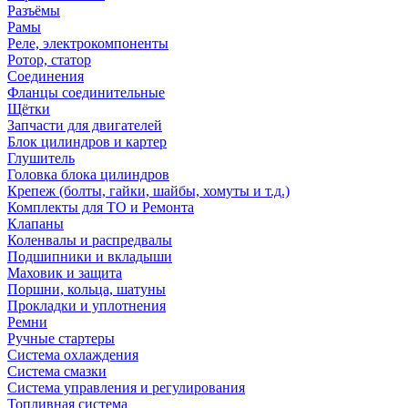
Разъёмы
Рамы
Реле, электрокомпоненты
Ротор, статор
Соединения
Фланцы соединительные
Щётки
Запчасти для двигателей
Блок цилиндров и картер
Глушитель
Головка блока цилиндров
Крепеж (болты, гайки, шайбы, хомуты и т.д.)
Комплекты для ТО и Ремонта
Клапаны
Коленвалы и распредвалы
Подшипники и вкладыши
Маховик и защита
Поршни, кольца, шатуны
Прокладки и уплотнения
Ремни
Ручные стартеры
Система охлаждения
Система смазки
Система управления и регулирования
Топливная система