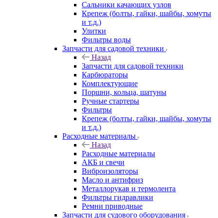
Сальники качающих узлов
Крепеж (болты, гайки, шайбы, хомуты
и т.д.)
Улитки
Фильтры воды
Запчасти для садовой техники
Назад
Запчасти для садовой техники
Карбюраторы
Комплектующие
Поршни, кольца, шатуны
Ручные стартеры
Фильтры
Крепеж (болты, гайки, шайбы, хомуты
и т.д.)
Расходные материалы
Назад
Расходные материалы
АКБ и свечи
Виброизоляторы
Масло и антифриз
Металлорукав и термолента
Фильтры гидравлики
Ремни приводные
Запчасти для судового оборудования