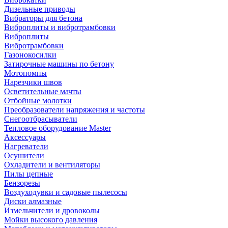
Дизельные приводы
Вибраторы для бетона
Виброплиты и вибротрамбовки
Виброплиты
Вибротрамбовки
Газонокосилки
Затирочные машины по бетону
Мотопомпы
Нарезчики швов
Осветительные мачты
Отбойные молотки
Преобразователи напряжения и частоты
Снегоотбрасыватели
Тепловое оборудование Master
Аксессуары
Нагреватели
Осушители
Охладители и вентиляторы
Пилы цепные
Бензорезы
Воздуходувки и садовые пылесосы
Диски алмазные
Измельчители и дровоколы
Мойки высокого давления