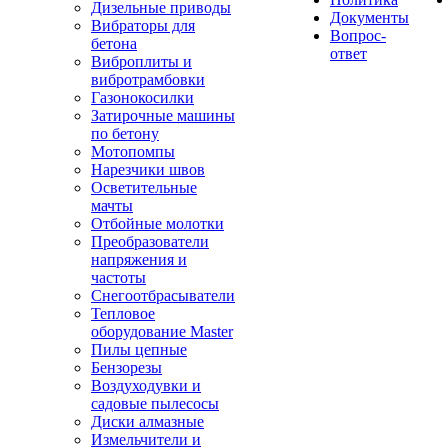
Дизельные приводы
Документы
Вибраторы для
Вопрос-
бетона
ответ
Виброплиты и
вибротрамбовки
Газонокосилки
Затирочные машины
по бетону
Мотопомпы
Нарезчики швов
Осветительные
мачты
Отбойные молотки
Преобразователи
напряжения и
частоты
Снегоотбрасыватели
Тепловое
оборудование Master
Пилы цепные
Бензорезы
Воздуходувки и
садовые пылесосы
Диски алмазные
Измельчители и