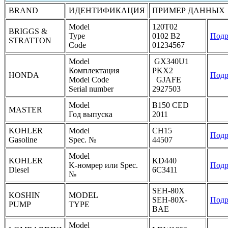
BRAND
ИДЕНТИФИКАЦИЯ
ПРИМЕР ДАННЫХ
Model
120T02
BRIGGS &
Type
0102 B2
Подр
STRATTON
Code
01234567
Model
GX340U1
Комплектация
PKX2
HONDA
Подр
Model Code
GJAFE
Serial number
2927503
Model
B150 CED
MASTER
Год выпуска
2011
KOHLER
Model
CH15
Подр
Gasoline
Spec. №
44507
Model
KOHLER
KD440
K-номрер или Spec.
Подр
Diesel
6C3411
№
SEH-80X
KOSHIN
MODEL
SEH-80X-
Подр
PUMP
TYPE
BAE
Model