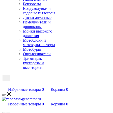
Бензорезы
Воздуходувки и
садовые пылесосы
Диски алмазные
Измельчители и
дровоколы
Мойки высокого
давления
Мотоблоки и
мотокультиваторы
Мотобуры
Опрыскиватели
Триммеры,
кусторезы и
высоторезы
Избранные товары
0
Корзина
0
Избранные товары
0
Корзина
0