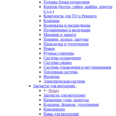
Головка блока цилиндров
Крепеж (болты, гайки, шайбы, хомуты
и т.д.)
Комплекты для ТО и Ремонта
Клапаны
Коленвалы и распредвалы
Подшипники и вкладыши
Маховик и защита
Поршни, кольца, шатуны
Прокладки и уплотнения
Ремни
Ручные стартеры
Система охлаждения
Система смазки
Система управления и регулирования
Топливная система
Фильтры
Электрическая система
Запчасти для мотопомп
Назад
Запчасти для мотопомп
Качающие узлы, корпусы
Клапаны, фланцы, уплотнения
Крыльчатки
Рамы для мотопомп