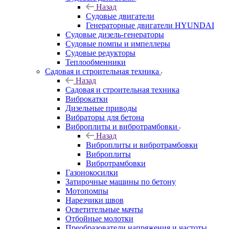
Назад
Судовые двигатели
Генераторные двигатели HYUNDAI
Судовые дизель-генераторы
Судовые помпы и импеллеры
Судовые редукторы
Теплообменники
Садовая и строительная техника
Назад
Садовая и строительная техника
Виброкатки
Дизельные приводы
Вибраторы для бетона
Виброплиты и вибротрамбовки
Назад
Виброплиты и вибротрамбовки
Виброплиты
Вибротрамбовки
Газонокосилки
Затирочные машины по бетону
Мотопомпы
Нарезчики швов
Осветительные мачты
Отбойные молотки
Преобразователи напряжения и частоты