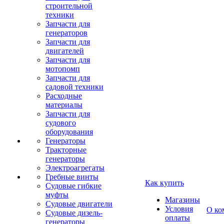
строительной
техники
Запчасти для
генераторов
Запчасти для
двигателей
Запчасти для
мотопомп
Запчасти для
садовой техники
Расходные
материалы
Запчасти для
судового
оборудования
Генераторы
Тракторные
генераторы
Электроагрегаты
Гребные винты
Как купить
Судовые гибкие
муфты
Магазины
Судовые двигатели
Условия
О ко
Судовые дизель-
оплаты
генераторы