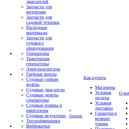
двигателей
Запчасти для
мотопомп
Запчасти для
садовой техники
Расходные
материалы
Запчасти для
судового
оборудования
Генераторы
Тракторные
генераторы
Электроагрегаты
Гребные винты
Как купить
Судовые гибкие
муфты
Магазины
Судовые двигатели
Условия
О ко
Судовые дизель-
оплаты
генераторы
Условия
Судовые помпы и
доставки
импеллеры
Гарантия и
Судовые редукторы
Акции
возврат
Теплообменники
товара
Виброкатки
Политика