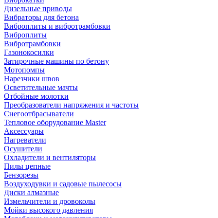
Дизельные приводы
Вибраторы для бетона
Виброплиты и вибротрамбовки
Виброплиты
Вибротрамбовки
Газонокосилки
Затирочные машины по бетону
Мотопомпы
Нарезчики швов
Осветительные мачты
Отбойные молотки
Преобразователи напряжения и частоты
Снегоотбрасыватели
Тепловое оборудование Master
Аксессуары
Нагреватели
Осушители
Охладители и вентиляторы
Пилы цепные
Бензорезы
Воздуходувки и садовые пылесосы
Диски алмазные
Измельчители и дровоколы
Мойки высокого давления