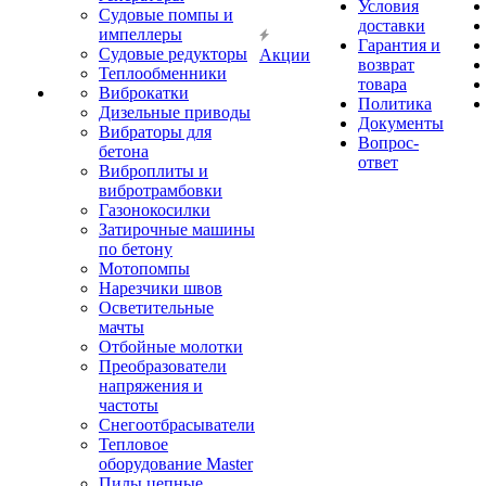
Условия
Судовые помпы и
доставки
импеллеры
Гарантия и
Судовые редукторы
Акции
возврат
Теплообменники
товара
Виброкатки
Политика
Дизельные приводы
Документы
Вибраторы для
Вопрос-
бетона
ответ
Виброплиты и
вибротрамбовки
Газонокосилки
Затирочные машины
по бетону
Мотопомпы
Нарезчики швов
Осветительные
мачты
Отбойные молотки
Преобразователи
напряжения и
частоты
Снегоотбрасыватели
Тепловое
оборудование Master
Пилы цепные