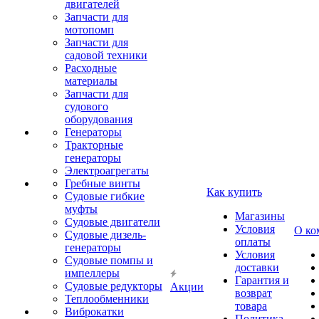
двигателей
Запчасти для
мотопомп
Запчасти для
садовой техники
Расходные
материалы
Запчасти для
судового
оборудования
Генераторы
Тракторные
генераторы
Электроагрегаты
Гребные винты
Как купить
Судовые гибкие
муфты
Магазины
Судовые двигатели
Условия
О ко
Судовые дизель-
оплаты
генераторы
Условия
Судовые помпы и
доставки
импеллеры
Гарантия и
Судовые редукторы
Акции
возврат
Теплообменники
товара
Виброкатки
Политика