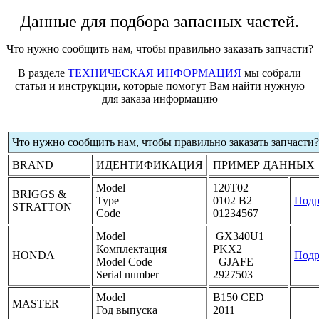
Данные для подбора запасных частей.
Что нужно сообщить нам, чтобы правильно заказать запчасти?
В разделе
ТЕХНИЧЕСКАЯ ИНФОРМАЦИЯ
мы собрали
статьи и инструкции, которые помогут Вам найти нужную
для заказа информацию
Что нужно сообщить нам, чтобы правильно заказать запчасти?
BRAND
ИДЕНТИФИКАЦИЯ
ПРИМЕР ДАННЫХ
Model
120T02
BRIGGS &
Type
0102 B2
Подр
STRATTON
Code
01234567
Model
GX340U1
Комплектация
PKX2
HONDA
Подр
Model Code
GJAFE
Serial number
2927503
Model
B150 CED
MASTER
Год выпуска
2011