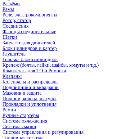
Разъёмы
Рамы
Реле, электрокомпоненты
Ротор, статор
Соединения
Фланцы соединительные
Щётки
Запчасти для двигателей
Блок цилиндров и картер
Глушитель
Головка блока цилиндров
Крепеж (болты, гайки, шайбы, хомуты и т.д.)
Комплекты для ТО и Ремонта
Клапаны
Коленвалы и распредвалы
Подшипники и вкладыши
Маховик и защита
Поршни, кольца, шатуны
Прокладки и уплотнения
Ремни
Ручные стартеры
Система охлаждения
Система смазки
Система управления и регулирования
Топливная система