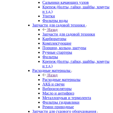
Сальники качающих узлов
Крепеж (болты, гайки, шайбы, хомуты
и т.д.)
Улитки
Фильтры воды
Запчасти для садовой техники
Назад
Запчасти для садовой техники
Карбюраторы
Комплектующие
Поршни, кольца, шатуны
Ручные стартеры
Фильтры
Крепеж (болты, гайки, шайбы, хомуты
и т.д.)
Расходные материалы
Назад
Расходные материалы
АКБ и свечи
Виброизоляторы
Масло и антифриз
Металлорукав и термолента
Фильтры гидравлики
Ремни приводные
Запчасти для судового оборудования