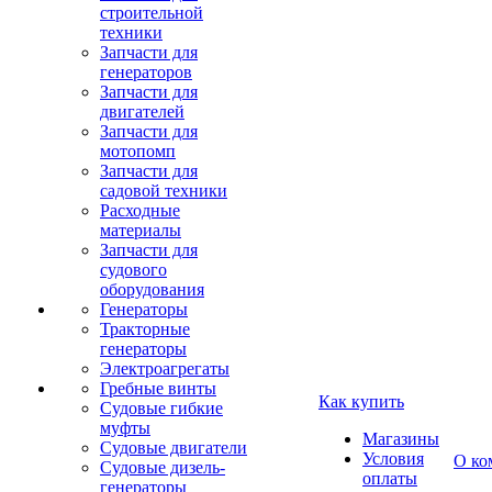
строительной
техники
Запчасти для
генераторов
Запчасти для
двигателей
Запчасти для
мотопомп
Запчасти для
садовой техники
Расходные
материалы
Запчасти для
судового
оборудования
Генераторы
Тракторные
генераторы
Электроагрегаты
Гребные винты
Как купить
Судовые гибкие
муфты
Магазины
Судовые двигатели
Условия
О ко
Судовые дизель-
оплаты
генераторы