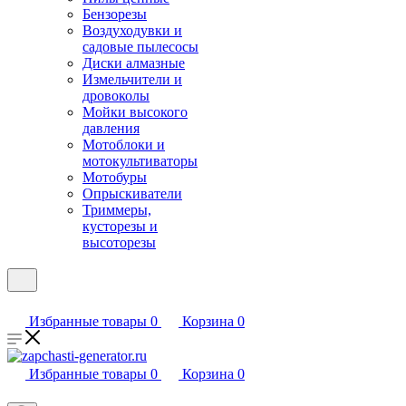
Бензорезы
Воздуходувки и
садовые пылесосы
Диски алмазные
Измельчители и
дровоколы
Мойки высокого
давления
Мотоблоки и
мотокультиваторы
Мотобуры
Опрыскиватели
Триммеры,
кусторезы и
высоторезы
Избранные товары
0
Корзина
0
Избранные товары
0
Корзина
0