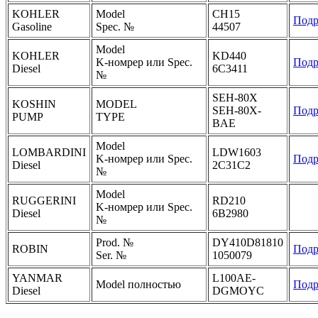
KOHLER
Model
CH15
Подр
Gasoline
Spec. №
44507
Model
KOHLER
KD440
K-номрер или Spec.
Подр
Diesel
6C3411
№
SEH-80X
KOSHIN
MODEL
SEH-80X-
Подр
PUMP
TYPE
BAE
Model
LOMBARDINI
LDW1603
K-номрер или Spec.
Подр
Diesel
2C31C2
№
Model
RUGGERINI
RD210
K-номрер или Spec.
Diesel
6B2980
№
Prod. №
DY410D81810
ROBIN
Подр
Ser. №
1050079
YANMAR
L100AE-
Model полностью
Подр
Diesel
DGMOYC