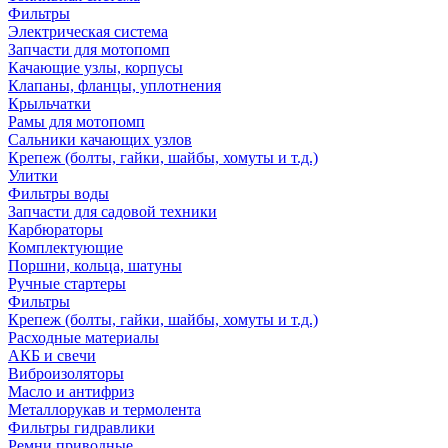
Фильтры
Электрическая система
Запчасти для мотопомп
Качающие узлы, корпусы
Клапаны, фланцы, уплотнения
Крыльчатки
Рамы для мотопомп
Сальники качающих узлов
Крепеж (болты, гайки, шайбы, хомуты и т.д.)
Улитки
Фильтры воды
Запчасти для садовой техники
Карбюраторы
Комплектующие
Поршни, кольца, шатуны
Ручные стартеры
Фильтры
Крепеж (болты, гайки, шайбы, хомуты и т.д.)
Расходные материалы
АКБ и свечи
Виброизоляторы
Масло и антифриз
Металлорукав и термолента
Фильтры гидравлики
Ремни приводные