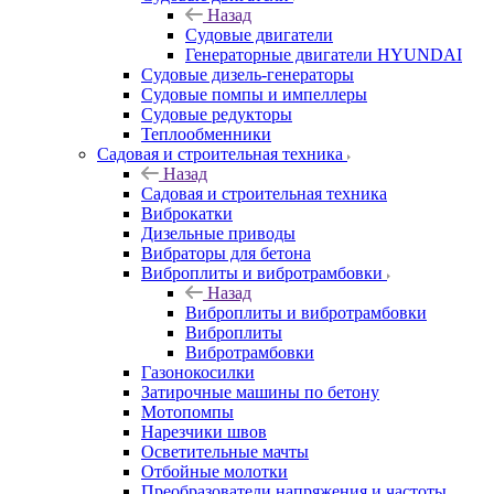
Назад
Судовые двигатели
Генераторные двигатели HYUNDAI
Судовые дизель-генераторы
Судовые помпы и импеллеры
Судовые редукторы
Теплообменники
Садовая и строительная техника
Назад
Садовая и строительная техника
Виброкатки
Дизельные приводы
Вибраторы для бетона
Виброплиты и вибротрамбовки
Назад
Виброплиты и вибротрамбовки
Виброплиты
Вибротрамбовки
Газонокосилки
Затирочные машины по бетону
Мотопомпы
Нарезчики швов
Осветительные мачты
Отбойные молотки
Преобразователи напряжения и частоты