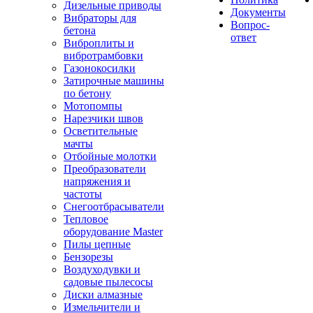
Дизельные приводы
Документы
Вибраторы для
Вопрос-
бетона
ответ
Виброплиты и
вибротрамбовки
Газонокосилки
Затирочные машины
по бетону
Мотопомпы
Нарезчики швов
Осветительные
мачты
Отбойные молотки
Преобразователи
напряжения и
частоты
Снегоотбрасыватели
Тепловое
оборудование Master
Пилы цепные
Бензорезы
Воздуходувки и
садовые пылесосы
Диски алмазные
Измельчители и