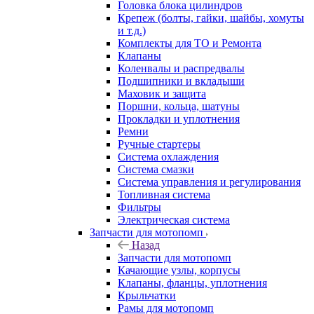
Головка блока цилиндров
Крепеж (болты, гайки, шайбы, хомуты
и т.д.)
Комплекты для ТО и Ремонта
Клапаны
Коленвалы и распредвалы
Подшипники и вкладыши
Маховик и защита
Поршни, кольца, шатуны
Прокладки и уплотнения
Ремни
Ручные стартеры
Система охлаждения
Система смазки
Система управления и регулирования
Топливная система
Фильтры
Электрическая система
Запчасти для мотопомп
Назад
Запчасти для мотопомп
Качающие узлы, корпусы
Клапаны, фланцы, уплотнения
Крыльчатки
Рамы для мотопомп