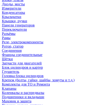
Диоды, мосты
Измерители
Конденсаторы
Крыльчатки
Крышки, ручки
Панели генераторов
Переключатели
Разъёмы
Рамы
Реле, электрокомпоненты
Ротор, статор
Соединения
Фланцы соединительные
Щётки
Запчасти для двигателей
Блок цилиндров и картер
Глушитель
Головка блока цилиндров
Крепеж (болты, гайки, шайбы, хомуты и т.д.)
Комплекты для ТО и Ремонта
Клапаны
Коленвалы и распредвалы
Подшипники и вкладыши
Маховик и защита