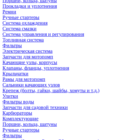
Поршни, кольца, шатуны
Прокладки и уплотнения
Ремни
Ручные стартеры
Система охлаждения
Система смазки
Система управления и регулирования
Топливная система
Фильтры
Электрическая система
Запчасти для мотопомп
Качающие узлы, корпусы
Клапаны, фланцы, уплотнения
Крыльчатки
Рамы для мотопомп
Сальники качающих узлов
Крепеж (болты, гайки, шайбы, хомуты и т.д.)
Улитки
Фильтры воды
Запчасти для садовой техники
Карбюраторы
Комплектующие
Поршни, кольца, шатуны
Ручные стартеры
Фильтры