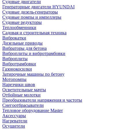
Судовые двигатели
Генераторные двигатели HYUNDAI
Судовые дизель-генераторы
Судовые помпы и импеллеры
Судовые редукторы
Теплообменники
Садовая и строительная техника
Виброкатки
Дизельные приводы
Вибраторы для бетона
Виброплиты и вибротрамбовки
Виброплиты
Вибротрамбовки
Газонокосилки
Затирочные машины по бетону
Мотопомпы
Нарезчики швов
Осветительные мачты
Отбойные молотки
Преобразователи напряжения и частоты
Снегоотбрасыватели
Тепловое оборудование Master
Аксессуары
Нагреватели
Осушители