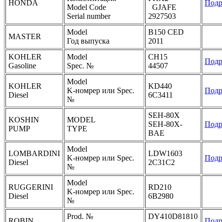
HONDA
Подр
Model Code
GJAFE
Serial number
2927503
Model
B150 CED
MASTER
Год выпуска
2011
KOHLER
Model
CH15
Подр
Gasoline
Spec. №
44507
Model
KOHLER
KD440
K-номрер или Spec.
Подр
Diesel
6C3411
№
SEH-80X
KOSHIN
MODEL
SEH-80X-
Подр
PUMP
TYPE
BAE
Model
LOMBARDINI
LDW1603
K-номрер или Spec.
Подр
Diesel
2C31C2
№
Model
RUGGERINI
RD210
K-номрер или Spec.
Diesel
6B2980
№
Prod. №
DY410D81810
ROBIN
Подр