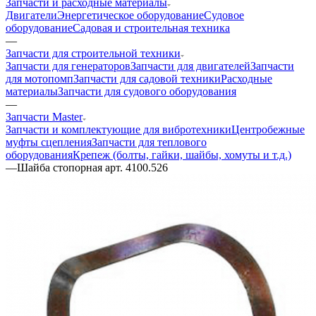
Запчасти и расходные материалы
Двигатели
Энергетическое оборудование
Судовое
оборудование
Садовая и строительная техника
—
Запчасти для строительной техники
Запчасти для генераторов
Запчасти для двигателей
Запчасти
для мотопомп
Запчасти для садовой техники
Расходные
материалы
Запчасти для судового оборудования
—
Запчасти Master
Запчасти и комплектующие для вибротехники
Центробежные
муфты сцепления
Запчасти для теплового
оборудования
Крепеж (болты, гайки, шайбы, хомуты и т.д.)
—
Шайба стопорная арт. 4100.526