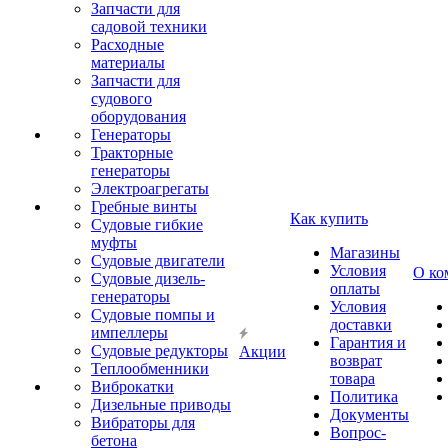
Запчасти для
садовой техники
Расходные
материалы
Запчасти для
судового
оборудования
Генераторы
Тракторные
генераторы
Электроагрегаты
Гребные винты
Как купить
Судовые гибкие
муфты
Магазины
Судовые двигатели
Условия
О ко
Судовые дизель-
оплаты
генераторы
Условия
Судовые помпы и
доставки
импеллеры
Гарантия и
Судовые редукторы
Акции
возврат
Теплообменники
товара
Виброкатки
Политика
Дизельные приводы
Документы
Вибраторы для
Вопрос-
бетона