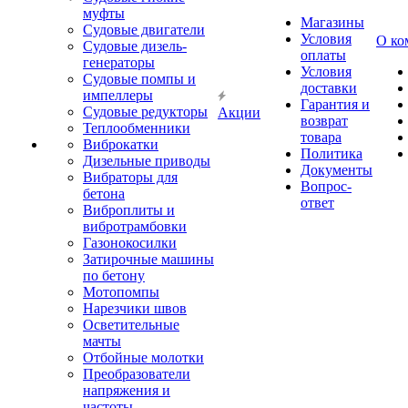
муфты
Магазины
Судовые двигатели
Условия
О ко
Судовые дизель-
оплаты
генераторы
Условия
Судовые помпы и
доставки
импеллеры
Гарантия и
Судовые редукторы
Акции
возврат
Теплообменники
товара
Виброкатки
Политика
Дизельные приводы
Документы
Вибраторы для
Вопрос-
бетона
ответ
Виброплиты и
вибротрамбовки
Газонокосилки
Затирочные машины
по бетону
Мотопомпы
Нарезчики швов
Осветительные
мачты
Отбойные молотки
Преобразователи
напряжения и
частоты