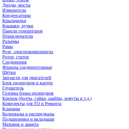
Диоды, мосты
Измерители
Конденсаторы
Крыльчатки
Крышки, ручки
Панели генераторов
Переключатели
Разъёмы
Рамы
Реле, электрокомпоненты
Ротор, статор
Соединения
Фланцы соединительные
Щётки
Запчасти для двигателей
Блок цилиндров и картер
Глушитель
Головка блока цилиндров
Крепеж (болты, гайки, шайбы, хомуты и т.д.)
Комплекты для ТО и Ремонта
Клапаны
Коленвалы и распредвалы
Подшипники и вкладыши
Маховик и защита