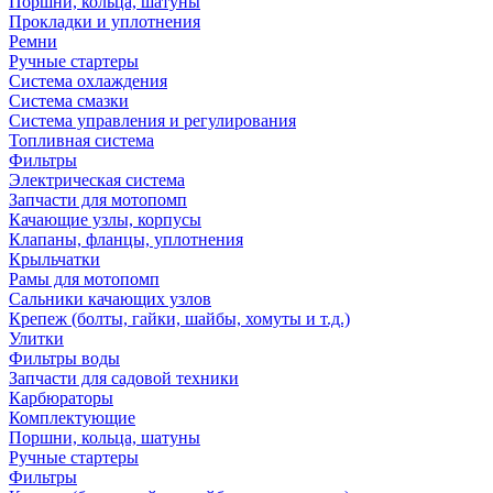
Поршни, кольца, шатуны
Прокладки и уплотнения
Ремни
Ручные стартеры
Система охлаждения
Система смазки
Система управления и регулирования
Топливная система
Фильтры
Электрическая система
Запчасти для мотопомп
Качающие узлы, корпусы
Клапаны, фланцы, уплотнения
Крыльчатки
Рамы для мотопомп
Сальники качающих узлов
Крепеж (болты, гайки, шайбы, хомуты и т.д.)
Улитки
Фильтры воды
Запчасти для садовой техники
Карбюраторы
Комплектующие
Поршни, кольца, шатуны
Ручные стартеры
Фильтры