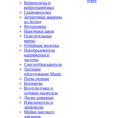
ответ
Виброплиты и
вибротрамбовки
Газонокосилки
Затирочные машины
по бетону
Мотопомпы
Нарезчики швов
Осветительные
мачты
Отбойные молотки
Преобразователи
напряжения и
частоты
Снегоотбрасыватели
Тепловое
оборудование Master
Пилы цепные
Бензорезы
Воздуходувки и
садовые пылесосы
Диски алмазные
Измельчители и
дровоколы
Мойки высокого
давления