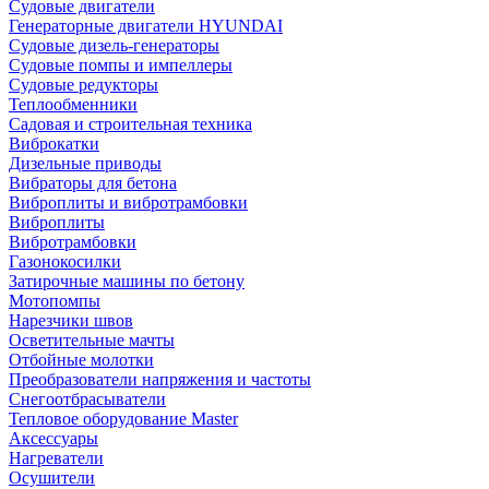
Судовые двигатели
Генераторные двигатели HYUNDAI
Судовые дизель-генераторы
Судовые помпы и импеллеры
Судовые редукторы
Теплообменники
Садовая и строительная техника
Виброкатки
Дизельные приводы
Вибраторы для бетона
Виброплиты и вибротрамбовки
Виброплиты
Вибротрамбовки
Газонокосилки
Затирочные машины по бетону
Мотопомпы
Нарезчики швов
Осветительные мачты
Отбойные молотки
Преобразователи напряжения и частоты
Снегоотбрасыватели
Тепловое оборудование Master
Аксессуары
Нагреватели
Осушители