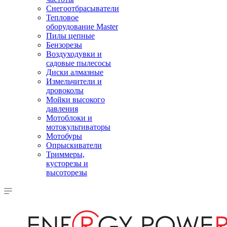
Снегоотбрасыватели
Тепловое
оборудование Master
Пилы цепные
Бензорезы
Воздуходувки и
садовые пылесосы
Диски алмазные
Измельчители и
дровоколы
Мойки высокого
давления
Мотоблоки и
мотокультиваторы
Мотобуры
Опрыскиватели
Триммеры,
кусторезы и
высоторезы