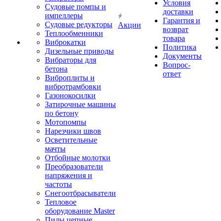
Условия
Судовые помпы и
доставки
импеллеры
Гарантия и
Судовые редукторы
Акции
возврат
Теплообменники
товара
Виброкатки
Политика
Дизельные приводы
Документы
Вибраторы для
Вопрос-
бетона
ответ
Виброплиты и
вибротрамбовки
Газонокосилки
Затирочные машины
по бетону
Мотопомпы
Нарезчики швов
Осветительные
мачты
Отбойные молотки
Преобразователи
напряжения и
частоты
Снегоотбрасыватели
Тепловое
оборудование Master
Пилы цепные