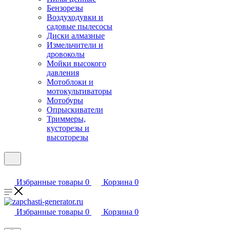
Бензорезы
Воздуходувки и
садовые пылесосы
Диски алмазные
Измельчители и
дровоколы
Мойки высокого
давления
Мотоблоки и
мотокультиваторы
Мотобуры
Опрыскиватели
Триммеры,
кусторезы и
высоторезы
Избранные товары
0
Корзина
0
Избранные товары
0
Корзина
0