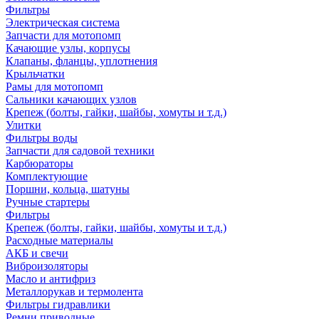
Фильтры
Электрическая система
Запчасти для мотопомп
Качающие узлы, корпусы
Клапаны, фланцы, уплотнения
Крыльчатки
Рамы для мотопомп
Сальники качающих узлов
Крепеж (болты, гайки, шайбы, хомуты и т.д.)
Улитки
Фильтры воды
Запчасти для садовой техники
Карбюраторы
Комплектующие
Поршни, кольца, шатуны
Ручные стартеры
Фильтры
Крепеж (болты, гайки, шайбы, хомуты и т.д.)
Расходные материалы
АКБ и свечи
Виброизоляторы
Масло и антифриз
Металлорукав и термолента
Фильтры гидравлики
Ремни приводные