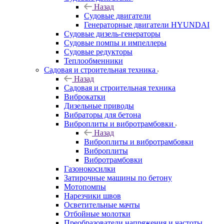
Назад
Судовые двигатели
Генераторные двигатели HYUNDAI
Судовые дизель-генераторы
Судовые помпы и импеллеры
Судовые редукторы
Теплообменники
Садовая и строительная техника
Назад
Садовая и строительная техника
Виброкатки
Дизельные приводы
Вибраторы для бетона
Виброплиты и вибротрамбовки
Назад
Виброплиты и вибротрамбовки
Виброплиты
Вибротрамбовки
Газонокосилки
Затирочные машины по бетону
Мотопомпы
Нарезчики швов
Осветительные мачты
Отбойные молотки
Преобразователи напряжения и частоты