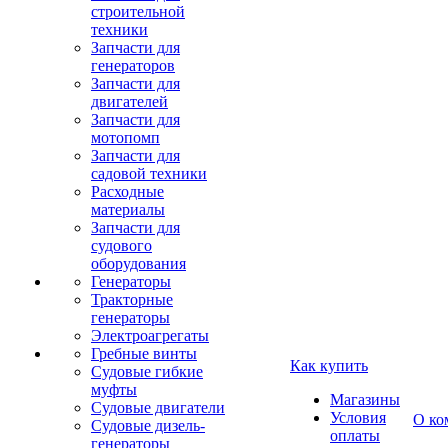
строительной
техники
Запчасти для
генераторов
Запчасти для
двигателей
Запчасти для
мотопомп
Запчасти для
садовой техники
Расходные
материалы
Запчасти для
судового
оборудования
Генераторы
Тракторные
генераторы
Электроагрегаты
Гребные винты
Как купить
Судовые гибкие
муфты
Магазины
Судовые двигатели
Условия
О ко
Судовые дизель-
оплаты
генераторы