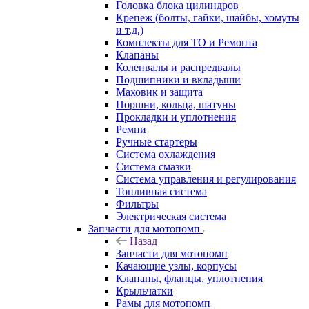
Головка блока цилиндров
Крепеж (болты, гайки, шайбы, хомуты
и т.д.)
Комплекты для ТО и Ремонта
Клапаны
Коленвалы и распредвалы
Подшипники и вкладыши
Маховик и защита
Поршни, кольца, шатуны
Прокладки и уплотнения
Ремни
Ручные стартеры
Система охлаждения
Система смазки
Система управления и регулирования
Топливная система
Фильтры
Электрическая система
Запчасти для мотопомп
Назад
Запчасти для мотопомп
Качающие узлы, корпусы
Клапаны, фланцы, уплотнения
Крыльчатки
Рамы для мотопомп