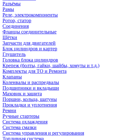
Разъёмы
Рамы
Реле, электрокомпоненты
Ротор, статор
Соединения
Фланцы соединительные
Щётки
Запчасти для двигателей
Блок цилиндров и картер
Глушитель
Головка блока цилиндров
Крепеж (болты, гайки, шайбы, хомуты и т.д.)
Комплекты для ТО и Ремонта
Клапаны
Коленвалы и распредвалы
Подшипники и вкладыши
Маховик и защита
Поршни, кольца, шатуны
Прокладки и уплотнения
Ремни
Ручные стартеры
Система охлаждения
Система смазки
Система управления и регулирования
Топливная система