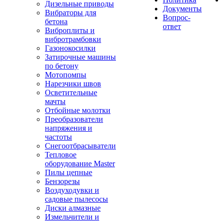
Дизельные приводы
Документы
Вибраторы для
Вопрос-
бетона
ответ
Виброплиты и
вибротрамбовки
Газонокосилки
Затирочные машины
по бетону
Мотопомпы
Нарезчики швов
Осветительные
мачты
Отбойные молотки
Преобразователи
напряжения и
частоты
Снегоотбрасыватели
Тепловое
оборудование Master
Пилы цепные
Бензорезы
Воздуходувки и
садовые пылесосы
Диски алмазные
Измельчители и