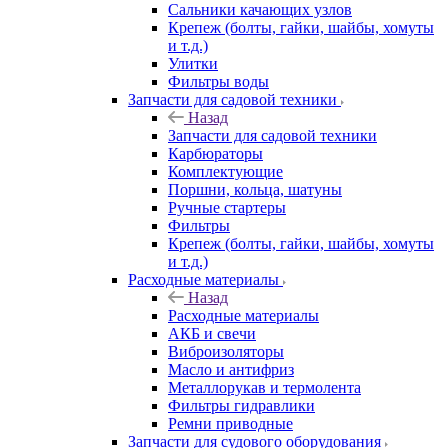
Сальники качающих узлов
Крепеж (болты, гайки, шайбы, хомуты
и т.д.)
Улитки
Фильтры воды
Запчасти для садовой техники
Назад
Запчасти для садовой техники
Карбюраторы
Комплектующие
Поршни, кольца, шатуны
Ручные стартеры
Фильтры
Крепеж (болты, гайки, шайбы, хомуты
и т.д.)
Расходные материалы
Назад
Расходные материалы
АКБ и свечи
Виброизоляторы
Масло и антифриз
Металлорукав и термолента
Фильтры гидравлики
Ремни приводные
Запчасти для судового оборудования