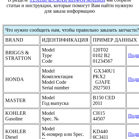
статьи и инструкции, которые помогут Вам найти нужную
для заказа информацию
Что нужно сообщить нам, чтобы правильно заказать запчасти?
BRAND
ИДЕНТИФИКАЦИЯ
ПРИМЕР ДАННЫХ
Model
120T02
BRIGGS &
Type
0102 B2
Подр
STRATTON
Code
01234567
Model
GX340U1
Комплектация
PKX2
HONDA
Подр
Model Code
GJAFE
Serial number
2927503
Model
B150 CED
MASTER
Год выпуска
2011
KOHLER
Model
CH15
Подр
Gasoline
Spec. №
44507
Model
KOHLER
KD440
K-номрер или Spec.
Подр
Diesel
6C3411