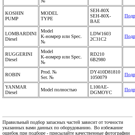
№
SEH-80X
KOSHIN
MODEL
SEH-80X-
Подр
PUMP
TYPE
BAE
Model
LOMBARDINI
LDW1603
K-номрер или Spec.
Подр
Diesel
2C31C2
№
Model
RUGGERINI
RD210
K-номрер или Spec.
Diesel
6B2980
№
Prod. №
DY410D81810
ROBIN
Подр
Ser. №
1050079
YANMAR
L100AE-
Model полностью
Подр
Diesel
DGMOYC
Правильный подбор запасных частей зависит от точности
указанных вами данных по оборудованию. Во избежание
ошибок при подборе - присылайте качественные фотографии