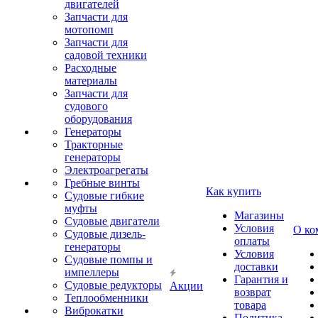
двигателей
Запчасти для
мотопомп
Запчасти для
садовой техники
Расходные
материалы
Запчасти для
судового
оборудования
Генераторы
Тракторные
генераторы
Электроагрегаты
Гребные винты
Как купить
Судовые гибкие
муфты
Магазины
Судовые двигатели
Условия
О ко
Судовые дизель-
оплаты
генераторы
Условия
Судовые помпы и
доставки
импеллеры
Гарантия и
Судовые редукторы
Акции
возврат
Теплообменники
товара
Виброкатки
Политика