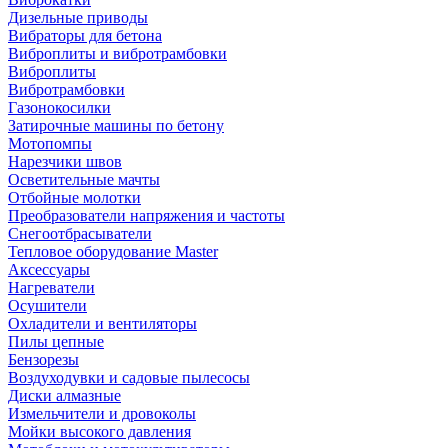
Дизельные приводы
Вибраторы для бетона
Виброплиты и вибротрамбовки
Виброплиты
Вибротрамбовки
Газонокосилки
Затирочные машины по бетону
Мотопомпы
Нарезчики швов
Осветительные мачты
Отбойные молотки
Преобразователи напряжения и частоты
Снегоотбрасыватели
Тепловое оборудование Master
Аксессуары
Нагреватели
Осушители
Охладители и вентиляторы
Пилы цепные
Бензорезы
Воздуходувки и садовые пылесосы
Диски алмазные
Измельчители и дровоколы
Мойки высокого давления