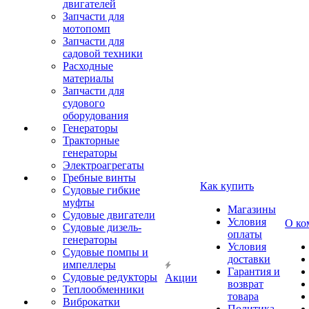
двигателей
Запчасти для
мотопомп
Запчасти для
садовой техники
Расходные
материалы
Запчасти для
судового
оборудования
Генераторы
Тракторные
генераторы
Электроагрегаты
Гребные винты
Как купить
Судовые гибкие
муфты
Магазины
Судовые двигатели
Условия
О ко
Судовые дизель-
оплаты
генераторы
Условия
Судовые помпы и
доставки
импеллеры
Гарантия и
Судовые редукторы
Акции
возврат
Теплообменники
товара
Виброкатки
Политика