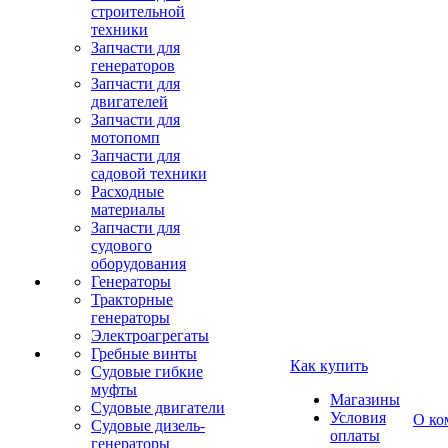
строительной
техники
Запчасти для
генераторов
Запчасти для
двигателей
Запчасти для
мотопомп
Запчасти для
садовой техники
Расходные
материалы
Запчасти для
судового
оборудования
Генераторы
Тракторные
генераторы
Электроагрегаты
Гребные винты
Как купить
Судовые гибкие
муфты
Магазины
Судовые двигатели
Условия
О ко
Судовые дизель-
оплаты
генераторы