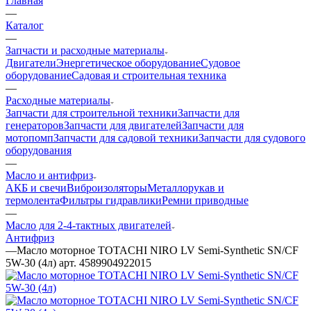
Главная
—
Каталог
—
Запчасти и расходные материалы
Двигатели
Энергетическое оборудование
Судовое
оборудование
Садовая и строительная техника
—
Расходные материалы
Запчасти для строительной техники
Запчасти для
генераторов
Запчасти для двигателей
Запчасти для
мотопомп
Запчасти для садовой техники
Запчасти для судового
оборудования
—
Масло и антифриз
АКБ и свечи
Виброизоляторы
Металлорукав и
термолента
Фильтры гидравлики
Ремни приводные
—
Масло для 2-4-тактных двигателей
Антифриз
—
Масло моторное TOTACHI NIRO LV Semi-Synthetic SN/CF
5W-30 (4л) арт. 4589904922015