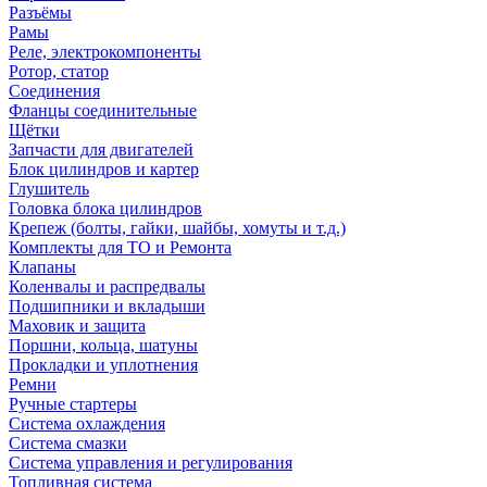
Разъёмы
Рамы
Реле, электрокомпоненты
Ротор, статор
Соединения
Фланцы соединительные
Щётки
Запчасти для двигателей
Блок цилиндров и картер
Глушитель
Головка блока цилиндров
Крепеж (болты, гайки, шайбы, хомуты и т.д.)
Комплекты для ТО и Ремонта
Клапаны
Коленвалы и распредвалы
Подшипники и вкладыши
Маховик и защита
Поршни, кольца, шатуны
Прокладки и уплотнения
Ремни
Ручные стартеры
Система охлаждения
Система смазки
Система управления и регулирования
Топливная система