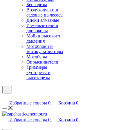
Бензорезы
Воздуходувки и
садовые пылесосы
Диски алмазные
Измельчители и
дровоколы
Мойки высокого
давления
Мотоблоки и
мотокультиваторы
Мотобуры
Опрыскиватели
Триммеры,
кусторезы и
высоторезы
Избранные товары
0
Корзина
0
Избранные товары
0
Корзина
0