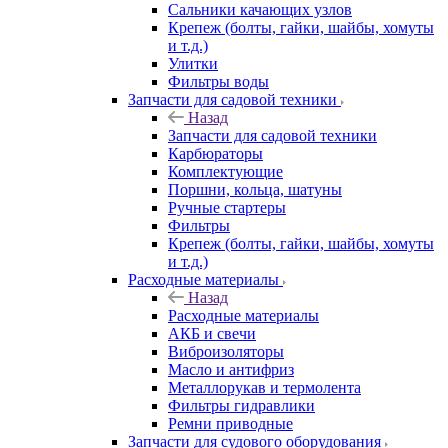
Сальники качающих узлов
Крепеж (болты, гайки, шайбы, хомуты
и т.д.)
Улитки
Фильтры воды
Запчасти для садовой техники
Назад
Запчасти для садовой техники
Карбюраторы
Комплектующие
Поршни, кольца, шатуны
Ручные стартеры
Фильтры
Крепеж (болты, гайки, шайбы, хомуты
и т.д.)
Расходные материалы
Назад
Расходные материалы
АКБ и свечи
Виброизоляторы
Масло и антифриз
Металлорукав и термолента
Фильтры гидравлики
Ремни приводные
Запчасти для судового оборудования