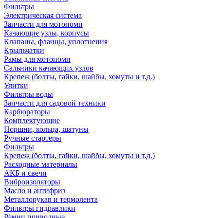
Фильтры
Электрическая система
Запчасти для мотопомп
Качающие узлы, корпусы
Клапаны, фланцы, уплотнения
Крыльчатки
Рамы для мотопомп
Сальники качающих узлов
Крепеж (болты, гайки, шайбы, хомуты и т.д.)
Улитки
Фильтры воды
Запчасти для садовой техники
Карбюраторы
Комплектующие
Поршни, кольца, шатуны
Ручные стартеры
Фильтры
Крепеж (болты, гайки, шайбы, хомуты и т.д.)
Расходные материалы
АКБ и свечи
Виброизоляторы
Масло и антифриз
Металлорукав и термолента
Фильтры гидравлики
Ремни приводные