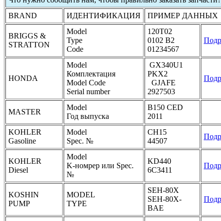
BRAND
ИДЕНТИФИКАЦИЯ
ПРИМЕР ДАННЫХ
Model
120T02
BRIGGS &
Type
0102 B2
Подр
STRATTON
Code
01234567
Model
GX340U1
Комплектация
PKX2
HONDA
Подр
Model Code
GJAFE
Serial number
2927503
Model
B150 CED
MASTER
Год выпуска
2011
KOHLER
Model
CH15
Подр
Gasoline
Spec. №
44507
Model
KOHLER
KD440
K-номрер или Spec.
Подр
Diesel
6C3411
№
SEH-80X
KOSHIN
MODEL
SEH-80X-
Подр
PUMP
TYPE
BAE