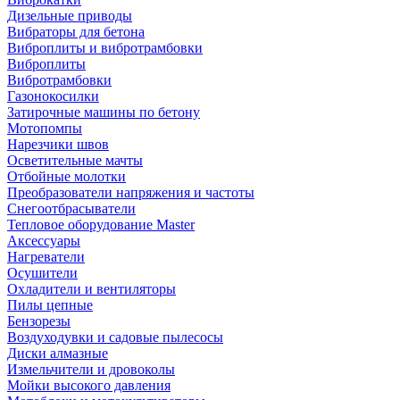
Дизельные приводы
Вибраторы для бетона
Виброплиты и вибротрамбовки
Виброплиты
Вибротрамбовки
Газонокосилки
Затирочные машины по бетону
Мотопомпы
Нарезчики швов
Осветительные мачты
Отбойные молотки
Преобразователи напряжения и частоты
Снегоотбрасыватели
Тепловое оборудование Master
Аксессуары
Нагреватели
Осушители
Охладители и вентиляторы
Пилы цепные
Бензорезы
Воздуходувки и садовые пылесосы
Диски алмазные
Измельчители и дровоколы
Мойки высокого давления