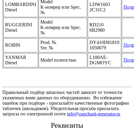
Model
LOMBARDINI
LDW1603
K-номрер или Spec.
Подр
Diesel
2C31C2
№
Model
RUGGERINI
RD210
K-номрер или Spec.
Diesel
6B2980
№
Prod. №
DY410D81810
ROBIN
Подр
Ser. №
1050079
YANMAR
L100AE-
Model полностью
Подр
Diesel
DGMOYC
Правильный подбор запасных частей зависит от точности
указанных вами данных по оборудованию. Во избежание
ошибок при подборе - присылайте качественные фотографии
табличек (шильдиков). Убедительная просьба присылать
запросы по электронной почте
info@zapchasti-generator.ru
Реквизиты