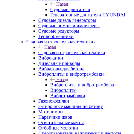
Назад
Судовые двигатели
Генераторные двигатели HYUNDAI
Судовые дизель-генераторы
Судовые помпы и импеллеры
Судовые редукторы
Теплообменники
Садовая и строительная техника
Назад
Садовая и строительная техника
Виброкатки
Дизельные приводы
Вибраторы для бетона
Виброплиты и вибротрамбовки
Назад
Виброплиты и вибротрамбовки
Виброплиты
Вибротрамбовки
Газонокосилки
Затирочные машины по бетону
Мотопомпы
Нарезчики швов
Осветительные мачты
Отбойные молотки
Преобразователи напряжения и частоты