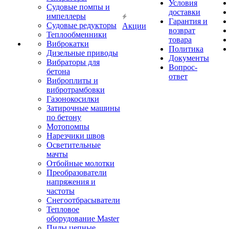
Условия
Судовые помпы и
доставки
импеллеры
Гарантия и
Судовые редукторы
Акции
возврат
Теплообменники
товара
Виброкатки
Политика
Дизельные приводы
Документы
Вибраторы для
Вопрос-
бетона
ответ
Виброплиты и
вибротрамбовки
Газонокосилки
Затирочные машины
по бетону
Мотопомпы
Нарезчики швов
Осветительные
мачты
Отбойные молотки
Преобразователи
напряжения и
частоты
Снегоотбрасыватели
Тепловое
оборудование Master
Пилы цепные