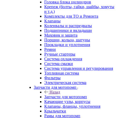
Головка блока цилиндров
Крепеж (болты, гайки, шайбы, хомуты
и т.д.)
Комплекты для ТО и Ремонта
Клапаны
Коленвалы и распредвалы
Подшипники и вкладыши
Маховик и защита
Поршни, кольца, шатуны
Прокладки и уплотнения
Ремни
Ручные стартеры
Система охлаждения
Система смазки
Система управления и регулирования
Топливная система
Фильтры
Электрическая система
Запчасти для мотопомп
Назад
Запчасти для мотопомп
Качающие узлы, корпусы
Клапаны, фланцы, уплотнения
Крыльчатки
Рамы для мотопомп