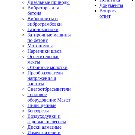
Дизельные приводы
Документы
Вибраторы для
Вопрос-
бетона
ответ
Виброплиты и
вибротрамбовки
Газонокосилки
Затирочные машины
по бетону
Мотопомпы
Нарезчики швов
Осветительные
мачты
Отбойные молотки
Преобразователи
напряжения и
частоты
Снегоотбрасыватели
Тепловое
оборудование Master
Пилы цепные
Бензорезы
Воздуходувки и
садовые пылесосы
Диски алмазные
Измельчители и