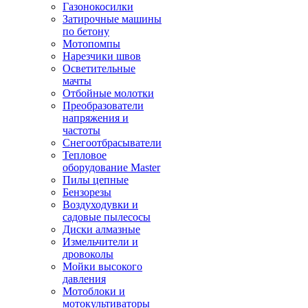
Газонокосилки
Затирочные машины
по бетону
Мотопомпы
Нарезчики швов
Осветительные
мачты
Отбойные молотки
Преобразователи
напряжения и
частоты
Снегоотбрасыватели
Тепловое
оборудование Master
Пилы цепные
Бензорезы
Воздуходувки и
садовые пылесосы
Диски алмазные
Измельчители и
дровоколы
Мойки высокого
давления
Мотоблоки и
мотокультиваторы