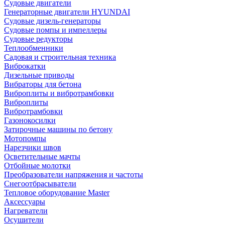
Судовые двигатели
Генераторные двигатели HYUNDAI
Судовые дизель-генераторы
Судовые помпы и импеллеры
Судовые редукторы
Теплообменники
Садовая и строительная техника
Виброкатки
Дизельные приводы
Вибраторы для бетона
Виброплиты и вибротрамбовки
Виброплиты
Вибротрамбовки
Газонокосилки
Затирочные машины по бетону
Мотопомпы
Нарезчики швов
Осветительные мачты
Отбойные молотки
Преобразователи напряжения и частоты
Снегоотбрасыватели
Тепловое оборудование Master
Аксессуары
Нагреватели
Осушители