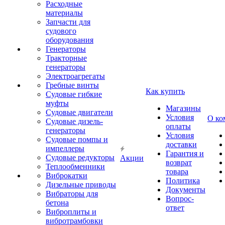
Расходные
материалы
Запчасти для
судового
оборудования
Генераторы
Тракторные
генераторы
Электроагрегаты
Гребные винты
Как купить
Судовые гибкие
муфты
Магазины
Судовые двигатели
Условия
О ко
Судовые дизель-
оплаты
генераторы
Условия
Судовые помпы и
доставки
импеллеры
Гарантия и
Судовые редукторы
Акции
возврат
Теплообменники
товара
Виброкатки
Политика
Дизельные приводы
Документы
Вибраторы для
Вопрос-
бетона
ответ
Виброплиты и
вибротрамбовки