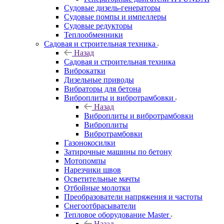
Судовые дизель-генераторы
Судовые помпы и импеллеры
Судовые редукторы
Теплообменники
Садовая и строительная техника
Назад
Садовая и строительная техника
Виброкатки
Дизельные приводы
Вибраторы для бетона
Виброплиты и вибротрамбовки
Назад
Виброплиты и вибротрамбовки
Виброплиты
Вибротрамбовки
Газонокосилки
Затирочные машины по бетону
Мотопомпы
Нарезчики швов
Осветительные мачты
Отбойные молотки
Преобразователи напряжения и частоты
Снегоотбрасыватели
Тепловое оборудование Master
Назад