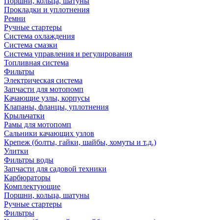
Поршни, кольца, шатуны
Прокладки и уплотнения
Ремни
Ручные стартеры
Система охлаждения
Система смазки
Система управления и регулирования
Топливная система
Фильтры
Электрическая система
Запчасти для мотопомп
Качающие узлы, корпусы
Клапаны, фланцы, уплотнения
Крыльчатки
Рамы для мотопомп
Сальники качающих узлов
Крепеж (болты, гайки, шайбы, хомуты и т.д.)
Улитки
Фильтры воды
Запчасти для садовой техники
Карбюраторы
Комплектующие
Поршни, кольца, шатуны
Ручные стартеры
Фильтры