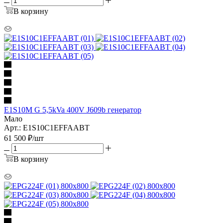
В корзину
E1S10M G 5,5kVa 400V J609b генератор
Мало
Арт.: E1S10C1EFFAABT
61 500
₽
/шт
В корзину