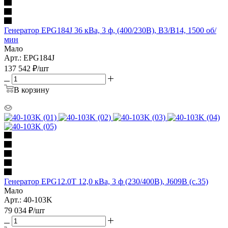
Генератор EPG184J 36 кВа, 3 ф, (400/230В), В3/В14, 1500 об/
мин
Мало
Арт.: EPG184J
137 542
₽
/шт
В корзину
Генератор EPG12.0T 12,0 кВа, 3 ф (230/400В), J609B (c.35)
Мало
Арт.: 40-103K
79 034
₽
/шт