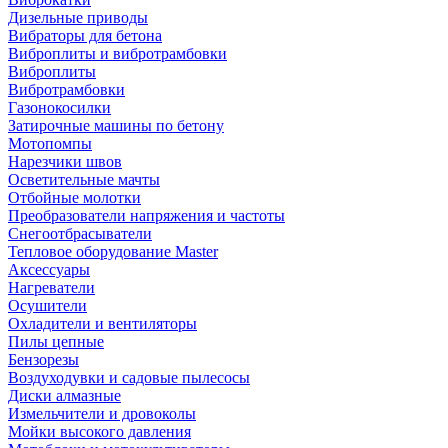
Дизельные приводы
Вибраторы для бетона
Виброплиты и вибротрамбовки
Виброплиты
Вибротрамбовки
Газонокосилки
Затирочные машины по бетону
Мотопомпы
Нарезчики швов
Осветительные мачты
Отбойные молотки
Преобразователи напряжения и частоты
Снегоотбрасыватели
Тепловое оборудование Master
Аксессуары
Нагреватели
Осушители
Охладители и вентиляторы
Пилы цепные
Бензорезы
Воздуходувки и садовые пылесосы
Диски алмазные
Измельчители и дровоколы
Мойки высокого давления