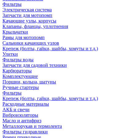
Фильтры
Электрическая система
Запчасти для мотопомп
Качающие узлы, корпусы
Клапаны, фланцы, уплотнения
Крыльчатки
Рамы для мотопомп
Сальники качающих узлов
Крепеж (болты, гайки, шайбы, хомуты и т.д.)
Улитки
Фильтры воды
Запчасти для садовой техники
Карбюраторы
Комплектующие
Поршни, кольца, шатуны
Ручные стартеры
Фильтры
Крепеж (болты, гайки, шайбы, хомуты и т.д.)
Расходные материалы
АКБ и свечи
Виброизоляторы
Масло и антифриз
Металлорукав и термолента
Фильтры гидравлики
Ремни приводные