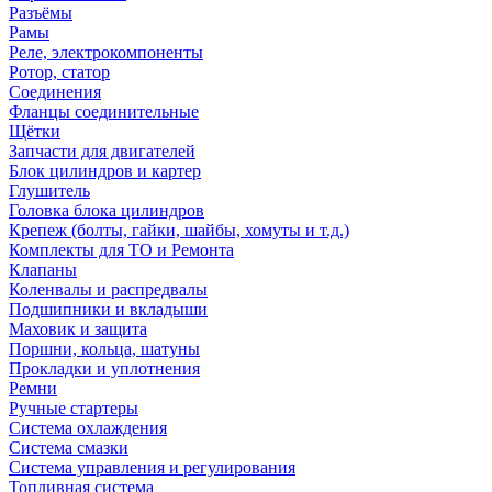
Разъёмы
Рамы
Реле, электрокомпоненты
Ротор, статор
Соединения
Фланцы соединительные
Щётки
Запчасти для двигателей
Блок цилиндров и картер
Глушитель
Головка блока цилиндров
Крепеж (болты, гайки, шайбы, хомуты и т.д.)
Комплекты для ТО и Ремонта
Клапаны
Коленвалы и распредвалы
Подшипники и вкладыши
Маховик и защита
Поршни, кольца, шатуны
Прокладки и уплотнения
Ремни
Ручные стартеры
Система охлаждения
Система смазки
Система управления и регулирования
Топливная система