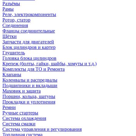
Разъёмы
Рамы
Реле, электрокомпоненты
Ротор, статор
Соединения
Фланцы соединительные
Щётки
Запчасти для двигателей
Блок цилиндров и картер
Глушитель
Головка блока цилиндров
Крепеж (болты, гайки, шайбы, хомуты и т.д.)
Комплекты для ТО и Ремонта
Клапаны
Коленвалы и распредвалы
Подшипники и вкладыши
Маховик и защита
Поршни, кольца, шатуны
Прокладки и уплотнения
Ремни
Ручные стартеры
Система охлаждения
Система смазки
Система управления и регулирования
Топливная система