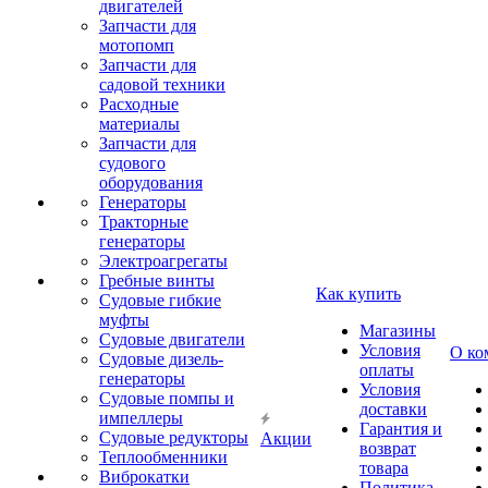
двигателей
Запчасти для
мотопомп
Запчасти для
садовой техники
Расходные
материалы
Запчасти для
судового
оборудования
Генераторы
Тракторные
генераторы
Электроагрегаты
Гребные винты
Как купить
Судовые гибкие
муфты
Магазины
Судовые двигатели
Условия
О ко
Судовые дизель-
оплаты
генераторы
Условия
Судовые помпы и
доставки
импеллеры
Гарантия и
Судовые редукторы
Акции
возврат
Теплообменники
товара
Виброкатки
Политика