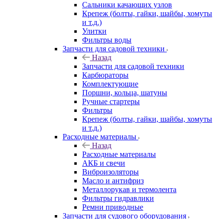
Сальники качающих узлов
Крепеж (болты, гайки, шайбы, хомуты
и т.д.)
Улитки
Фильтры воды
Запчасти для садовой техники
Назад
Запчасти для садовой техники
Карбюраторы
Комплектующие
Поршни, кольца, шатуны
Ручные стартеры
Фильтры
Крепеж (болты, гайки, шайбы, хомуты
и т.д.)
Расходные материалы
Назад
Расходные материалы
АКБ и свечи
Виброизоляторы
Масло и антифриз
Металлорукав и термолента
Фильтры гидравлики
Ремни приводные
Запчасти для судового оборудования