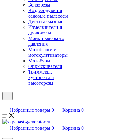
Бензорезы
Воздуходувки и
садовые пылесосы
Диски алмазные
Измельчители и
дровоколы
Мойки высокого
давления
Мотоблоки и
мотокультиваторы
Мотобуры
Опрыскиватели
Триммеры,
кусторезы и
высоторезы
Избранные товары
0
Корзина
0
Избранные товары
0
Корзина
0