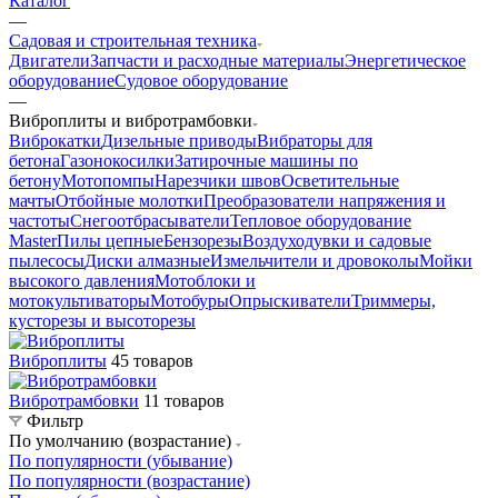
Каталог
—
Садовая и строительная техника
Двигатели
Запчасти и расходные материалы
Энергетическое
оборудование
Судовое оборудование
—
Виброплиты и вибротрамбовки
Виброкатки
Дизельные приводы
Вибраторы для
бетона
Газонокосилки
Затирочные машины по
бетону
Мотопомпы
Нарезчики швов
Осветительные
мачты
Отбойные молотки
Преобразователи напряжения и
частоты
Снегоотбрасыватели
Тепловое оборудование
Master
Пилы цепные
Бензорезы
Воздуходувки и садовые
пылесосы
Диски алмазные
Измельчители и дровоколы
Мойки
высокого давления
Мотоблоки и
мотокультиваторы
Мотобуры
Опрыскиватели
Триммеры,
кусторезы и высоторезы
Виброплиты
45 товаров
Вибротрамбовки
11 товаров
Фильтр
По умолчанию (возрастание)
По популярности (убывание)
По популярности (возрастание)