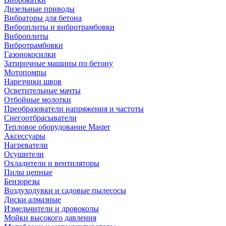
Дизельные приводы
Вибраторы для бетона
Виброплиты и вибротрамбовки
Виброплиты
Вибротрамбовки
Газонокосилки
Затирочные машины по бетону
Мотопомпы
Нарезчики швов
Осветительные мачты
Отбойные молотки
Преобразователи напряжения и частоты
Снегоотбрасыватели
Тепловое оборудование Master
Аксессуары
Нагреватели
Осушители
Охладители и вентиляторы
Пилы цепные
Бензорезы
Воздуходувки и садовые пылесосы
Диски алмазные
Измельчители и дровоколы
Мойки высокого давления