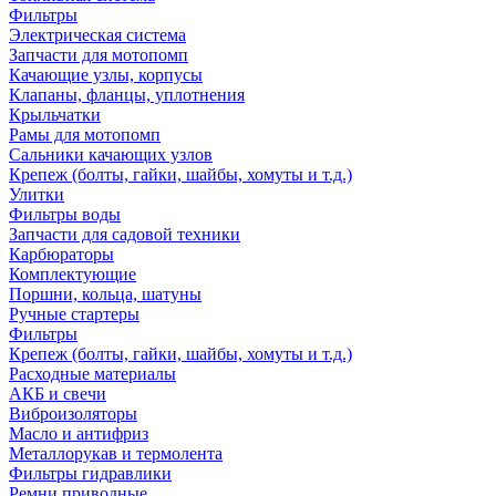
Фильтры
Электрическая система
Запчасти для мотопомп
Качающие узлы, корпусы
Клапаны, фланцы, уплотнения
Крыльчатки
Рамы для мотопомп
Сальники качающих узлов
Крепеж (болты, гайки, шайбы, хомуты и т.д.)
Улитки
Фильтры воды
Запчасти для садовой техники
Карбюраторы
Комплектующие
Поршни, кольца, шатуны
Ручные стартеры
Фильтры
Крепеж (болты, гайки, шайбы, хомуты и т.д.)
Расходные материалы
АКБ и свечи
Виброизоляторы
Масло и антифриз
Металлорукав и термолента
Фильтры гидравлики
Ремни приводные