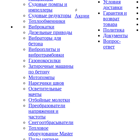
Условия
Судовые помпы и
доставки
импеллеры
Гарантия и
Судовые редукторы
Акции
возврат
Теплообменники
товара
Виброкатки
Политика
Дизельные приводы
Документы
Вибраторы для
Вопрос-
бетона
ответ
Виброплиты и
вибротрамбовки
Газонокосилки
Затирочные машины
по бетону
Мотопомпы
Нарезчики швов
Осветительные
мачты
Отбойные молотки
Преобразователи
напряжения и
частоты
Снегоотбрасыватели
Тепловое
оборудование Master
Пилы цепные