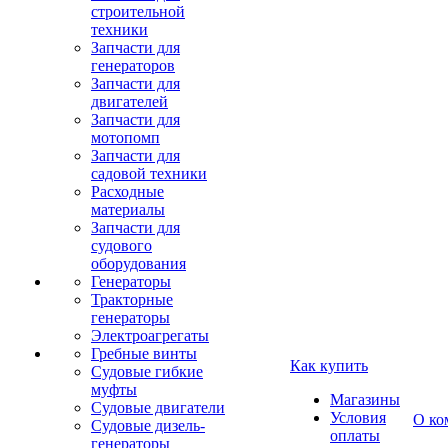
строительной
техники
Запчасти для
генераторов
Запчасти для
двигателей
Запчасти для
мотопомп
Запчасти для
садовой техники
Расходные
материалы
Запчасти для
судового
оборудования
Генераторы
Тракторные
генераторы
Электроагрегаты
Гребные винты
Как купить
Судовые гибкие
муфты
Магазины
Судовые двигатели
Условия
О ко
Судовые дизель-
оплаты
генераторы