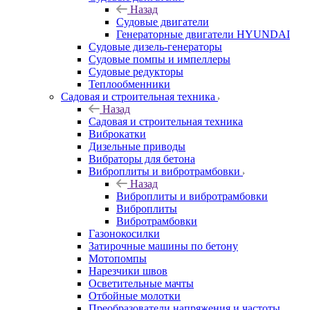
Назад
Судовые двигатели
Генераторные двигатели HYUNDAI
Судовые дизель-генераторы
Судовые помпы и импеллеры
Судовые редукторы
Теплообменники
Садовая и строительная техника
Назад
Садовая и строительная техника
Виброкатки
Дизельные приводы
Вибраторы для бетона
Виброплиты и вибротрамбовки
Назад
Виброплиты и вибротрамбовки
Виброплиты
Вибротрамбовки
Газонокосилки
Затирочные машины по бетону
Мотопомпы
Нарезчики швов
Осветительные мачты
Отбойные молотки
Преобразователи напряжения и частоты