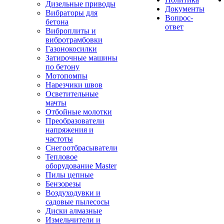
Дизельные приводы
Документы
Вибраторы для
Вопрос-
бетона
ответ
Виброплиты и
вибротрамбовки
Газонокосилки
Затирочные машины
по бетону
Мотопомпы
Нарезчики швов
Осветительные
мачты
Отбойные молотки
Преобразователи
напряжения и
частоты
Снегоотбрасыватели
Тепловое
оборудование Master
Пилы цепные
Бензорезы
Воздуходувки и
садовые пылесосы
Диски алмазные
Измельчители и