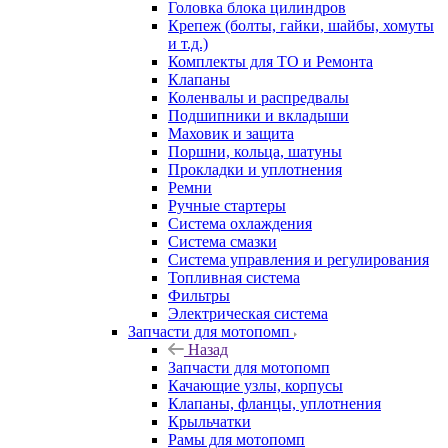
Головка блока цилиндров
Крепеж (болты, гайки, шайбы, хомуты
и т.д.)
Комплекты для ТО и Ремонта
Клапаны
Коленвалы и распредвалы
Подшипники и вкладыши
Маховик и защита
Поршни, кольца, шатуны
Прокладки и уплотнения
Ремни
Ручные стартеры
Система охлаждения
Система смазки
Система управления и регулирования
Топливная система
Фильтры
Электрическая система
Запчасти для мотопомп
Назад
Запчасти для мотопомп
Качающие узлы, корпусы
Клапаны, фланцы, уплотнения
Крыльчатки
Рамы для мотопомп