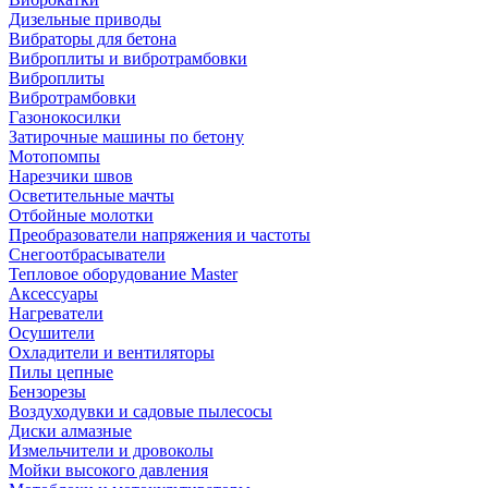
Дизельные приводы
Вибраторы для бетона
Виброплиты и вибротрамбовки
Виброплиты
Вибротрамбовки
Газонокосилки
Затирочные машины по бетону
Мотопомпы
Нарезчики швов
Осветительные мачты
Отбойные молотки
Преобразователи напряжения и частоты
Снегоотбрасыватели
Тепловое оборудование Master
Аксессуары
Нагреватели
Осушители
Охладители и вентиляторы
Пилы цепные
Бензорезы
Воздуходувки и садовые пылесосы
Диски алмазные
Измельчители и дровоколы
Мойки высокого давления