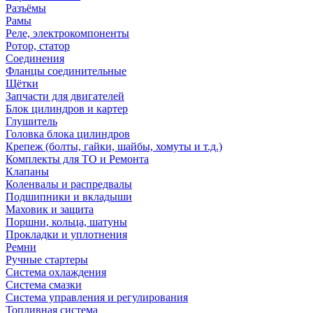
Разъёмы
Рамы
Реле, электрокомпоненты
Ротор, статор
Соединения
Фланцы соединительные
Щётки
Запчасти для двигателей
Блок цилиндров и картер
Глушитель
Головка блока цилиндров
Крепеж (болты, гайки, шайбы, хомуты и т.д.)
Комплекты для ТО и Ремонта
Клапаны
Коленвалы и распредвалы
Подшипники и вкладыши
Маховик и защита
Поршни, кольца, шатуны
Прокладки и уплотнения
Ремни
Ручные стартеры
Система охлаждения
Система смазки
Система управления и регулирования
Топливная система