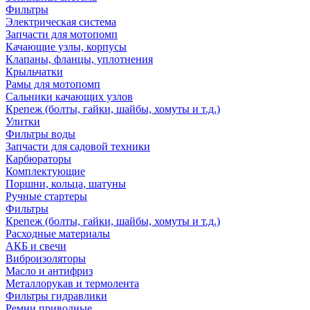
Фильтры
Электрическая система
Запчасти для мотопомп
Качающие узлы, корпусы
Клапаны, фланцы, уплотнения
Крыльчатки
Рамы для мотопомп
Сальники качающих узлов
Крепеж (болты, гайки, шайбы, хомуты и т.д.)
Улитки
Фильтры воды
Запчасти для садовой техники
Карбюраторы
Комплектующие
Поршни, кольца, шатуны
Ручные стартеры
Фильтры
Крепеж (болты, гайки, шайбы, хомуты и т.д.)
Расходные материалы
АКБ и свечи
Виброизоляторы
Масло и антифриз
Металлорукав и термолента
Фильтры гидравлики
Ремни приводные