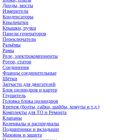
Диоды, мосты
Измерители
Конденсаторы
Крыльчатки
Крышки, ручки
Панели генераторов
Переключатели
Разъёмы
Рамы
Реле, электрокомпоненты
Ротор, статор
Соединения
Фланцы соединительные
Щётки
Запчасти для двигателей
Блок цилиндров и картер
Глушитель
Головка блока цилиндров
Крепеж (болты, гайки, шайбы, хомуты и т.д.)
Комплекты для ТО и Ремонта
Клапаны
Коленвалы и распредвалы
Подшипники и вкладыши
Маховик и защита