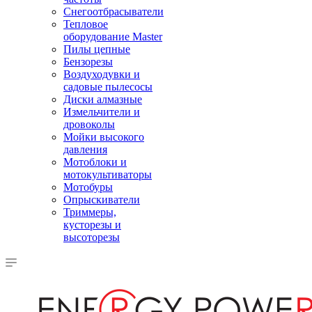
Снегоотбрасыватели
Тепловое
оборудование Master
Пилы цепные
Бензорезы
Воздуходувки и
садовые пылесосы
Диски алмазные
Измельчители и
дровоколы
Мойки высокого
давления
Мотоблоки и
мотокультиваторы
Мотобуры
Опрыскиватели
Триммеры,
кусторезы и
высоторезы