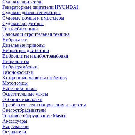
Судовые двигатели
Генераторные двигатели HYUNDAI
Судовые дизель-генераторы
Судовые помпы и импеллеры
Судовые редукторы
Теплообменники
Садовая и строительная техника
Виброкатки
Дизельные приводы
Вибраторы для бетона
Виброплиты и вибротрамбовки
Виброплиты
Вибротрамбовки
Газонокосилки
Затирочные машины по бетону
Мотопомпы
Нарезчики швов
Осветительные мачты
Отбойные молотки
Преобразователи напряжения и частоты
Снегоотбрасыватели
Тепловое оборудование Master
Аксессуары
Нагреватели
Осушители