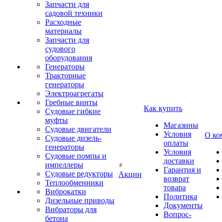
Запчасти для
садовой техники
Расходные
материалы
Запчасти для
судового
оборудования
Генераторы
Тракторные
генераторы
Электроагрегаты
Гребные винты
Как купить
Судовые гибкие
муфты
Магазины
Судовые двигатели
Условия
О ко
Судовые дизель-
оплаты
генераторы
Условия
Судовые помпы и
доставки
импеллеры
Гарантия и
Судовые редукторы
Акции
возврат
Теплообменники
товара
Виброкатки
Политика
Дизельные приводы
Документы
Вибраторы для
Вопрос-
бетона