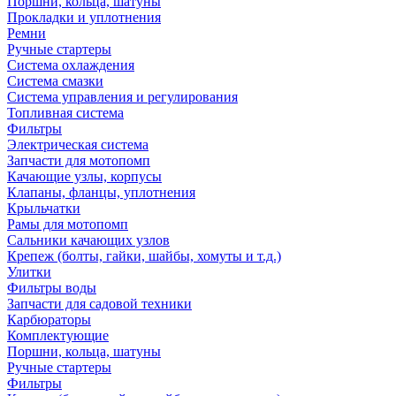
Поршни, кольца, шатуны
Прокладки и уплотнения
Ремни
Ручные стартеры
Система охлаждения
Система смазки
Система управления и регулирования
Топливная система
Фильтры
Электрическая система
Запчасти для мотопомп
Качающие узлы, корпусы
Клапаны, фланцы, уплотнения
Крыльчатки
Рамы для мотопомп
Сальники качающих узлов
Крепеж (болты, гайки, шайбы, хомуты и т.д.)
Улитки
Фильтры воды
Запчасти для садовой техники
Карбюраторы
Комплектующие
Поршни, кольца, шатуны
Ручные стартеры
Фильтры