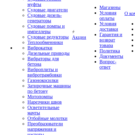
муфты
Магазины
Судовые двигатели
Условия
О ко
Судовые дизель-
оплаты
генераторы
Условия
Судовые помпы и
доставки
импеллеры
Гарантия и
Судовые редукторы
Акции
возврат
Теплообменники
товара
Виброкатки
Политика
Дизельные приводы
Документы
Вибраторы для
Вопрос-
бетона
ответ
Виброплиты и
вибротрамбовки
Газонокосилки
Затирочные машины
по бетону
Мотопомпы
Нарезчики швов
Осветительные
мачты
Отбойные молотки
Преобразователи
напряжения и
частоты