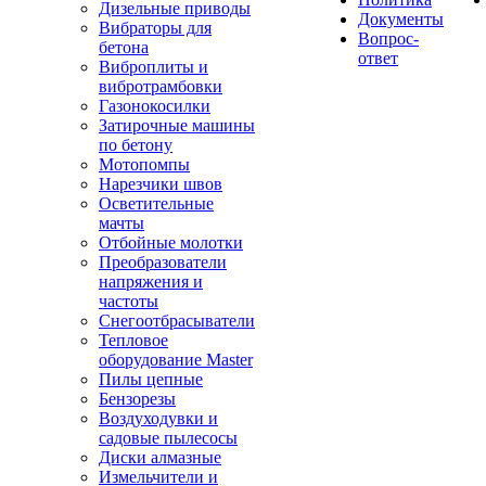
Дизельные приводы
Документы
Вибраторы для
Вопрос-
бетона
ответ
Виброплиты и
вибротрамбовки
Газонокосилки
Затирочные машины
по бетону
Мотопомпы
Нарезчики швов
Осветительные
мачты
Отбойные молотки
Преобразователи
напряжения и
частоты
Снегоотбрасыватели
Тепловое
оборудование Master
Пилы цепные
Бензорезы
Воздуходувки и
садовые пылесосы
Диски алмазные
Измельчители и