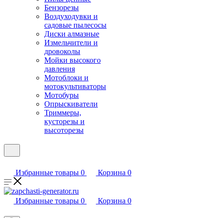
Бензорезы
Воздуходувки и
садовые пылесосы
Диски алмазные
Измельчители и
дровоколы
Мойки высокого
давления
Мотоблоки и
мотокультиваторы
Мотобуры
Опрыскиватели
Триммеры,
кусторезы и
высоторезы
Избранные товары
0
Корзина
0
Избранные товары
0
Корзина
0