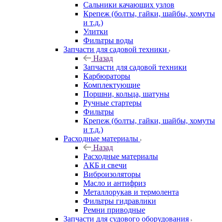
Сальники качающих узлов
Крепеж (болты, гайки, шайбы, хомуты
и т.д.)
Улитки
Фильтры воды
Запчасти для садовой техники
Назад
Запчасти для садовой техники
Карбюраторы
Комплектующие
Поршни, кольца, шатуны
Ручные стартеры
Фильтры
Крепеж (болты, гайки, шайбы, хомуты
и т.д.)
Расходные материалы
Назад
Расходные материалы
АКБ и свечи
Виброизоляторы
Масло и антифриз
Металлорукав и термолента
Фильтры гидравлики
Ремни приводные
Запчасти для судового оборудования