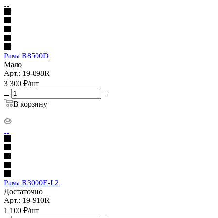
Рама R8500D
Мало
Арт.: 19-898R
3 300
₽
/шт
В корзину
Рама R3000E-L2
Достаточно
Арт.: 19-910R
1 100
₽
/шт