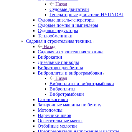
Назад
Судовые двигатели
Генераторные двигатели HYUNDAI
Судовые дизель-генераторы
Судовые помпы и импеллеры
Судовые редукторы
Теплообменники
Садовая и строительная техника
Назад
Садовая и строительная техника
Виброкатки
Дизельные приводы
Вибраторы для бетона
Виброплиты и вибротрамбовки
Назад
Виброплиты и вибротрамбовки
Виброплиты
Вибротрамбовки
Газонокосилки
Затирочные машины по бетону
Мотопомпы
Нарезчики швов
Осветительные мачты
Отбойные молотки
Преобразователи напряжения и частоты