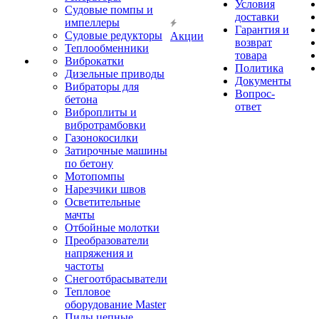
Условия
Судовые помпы и
доставки
импеллеры
Гарантия и
Судовые редукторы
Акции
возврат
Теплообменники
товара
Виброкатки
Политика
Дизельные приводы
Документы
Вибраторы для
Вопрос-
бетона
ответ
Виброплиты и
вибротрамбовки
Газонокосилки
Затирочные машины
по бетону
Мотопомпы
Нарезчики швов
Осветительные
мачты
Отбойные молотки
Преобразователи
напряжения и
частоты
Снегоотбрасыватели
Тепловое
оборудование Master
Пилы цепные