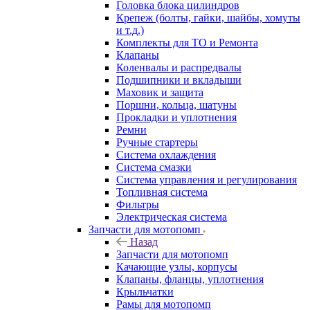
Головка блока цилиндров
Крепеж (болты, гайки, шайбы, хомуты
и т.д.)
Комплекты для ТО и Ремонта
Клапаны
Коленвалы и распредвалы
Подшипники и вкладыши
Маховик и защита
Поршни, кольца, шатуны
Прокладки и уплотнения
Ремни
Ручные стартеры
Система охлаждения
Система смазки
Система управления и регулирования
Топливная система
Фильтры
Электрическая система
Запчасти для мотопомп
Назад
Запчасти для мотопомп
Качающие узлы, корпусы
Клапаны, фланцы, уплотнения
Крыльчатки
Рамы для мотопомп