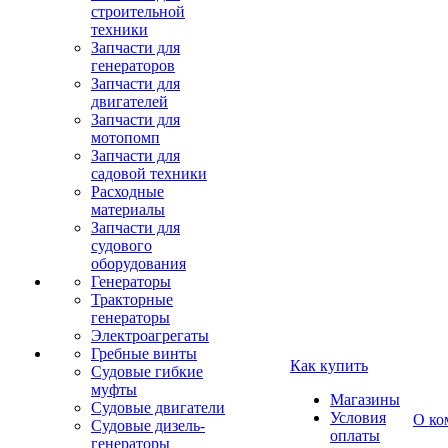
строительной
техники
Запчасти для
генераторов
Запчасти для
двигателей
Запчасти для
мотопомп
Запчасти для
садовой техники
Расходные
материалы
Запчасти для
судового
оборудования
Генераторы
Тракторные
генераторы
Электроагрегаты
Гребные винты
Как купить
Судовые гибкие
муфты
Магазины
Судовые двигатели
Условия
О ко
Судовые дизель-
оплаты
генераторы