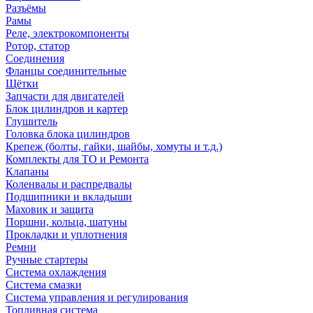
Разъёмы
Рамы
Реле, электрокомпоненты
Ротор, статор
Соединения
Фланцы соединительные
Щётки
Запчасти для двигателей
Блок цилиндров и картер
Глушитель
Головка блока цилиндров
Крепеж (болты, гайки, шайбы, хомуты и т.д.)
Комплекты для ТО и Ремонта
Клапаны
Коленвалы и распредвалы
Подшипники и вкладыши
Маховик и защита
Поршни, кольца, шатуны
Прокладки и уплотнения
Ремни
Ручные стартеры
Система охлаждения
Система смазки
Система управления и регулирования
Топливная система