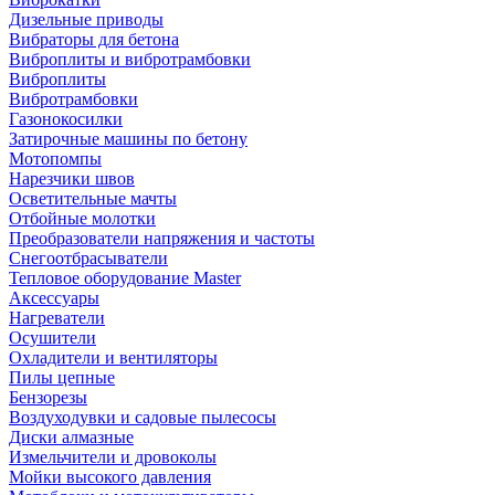
Дизельные приводы
Вибраторы для бетона
Виброплиты и вибротрамбовки
Виброплиты
Вибротрамбовки
Газонокосилки
Затирочные машины по бетону
Мотопомпы
Нарезчики швов
Осветительные мачты
Отбойные молотки
Преобразователи напряжения и частоты
Снегоотбрасыватели
Тепловое оборудование Master
Аксессуары
Нагреватели
Осушители
Охладители и вентиляторы
Пилы цепные
Бензорезы
Воздуходувки и садовые пылесосы
Диски алмазные
Измельчители и дровоколы
Мойки высокого давления