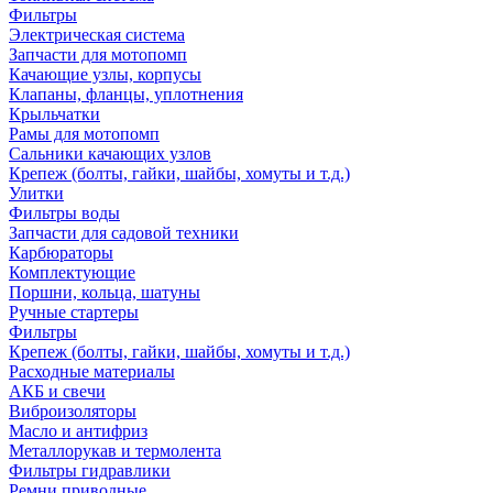
Фильтры
Электрическая система
Запчасти для мотопомп
Качающие узлы, корпусы
Клапаны, фланцы, уплотнения
Крыльчатки
Рамы для мотопомп
Сальники качающих узлов
Крепеж (болты, гайки, шайбы, хомуты и т.д.)
Улитки
Фильтры воды
Запчасти для садовой техники
Карбюраторы
Комплектующие
Поршни, кольца, шатуны
Ручные стартеры
Фильтры
Крепеж (болты, гайки, шайбы, хомуты и т.д.)
Расходные материалы
АКБ и свечи
Виброизоляторы
Масло и антифриз
Металлорукав и термолента
Фильтры гидравлики
Ремни приводные