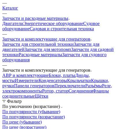
—
Каталог
—
Запчасти и расходные материалы
Двигатели
Энергетическое оборудование
Судовое
оборудование
Садовая и строительная техника
—
Запчасти и комплектующие для генераторов
Запчасти для строительной техники
Запчасти для
двигателей
Запчасти для мотопомп
Запчасти для садовой
техники
Расходные материалы
Запчасти для судового
оборудования
—
Запчасти и комплектующие для генераторов
АВР и комплектующие
Блоки, платы
Диоды,
мосты
Измерители
Конденсаторы
Крыльчатки
Крышки,
ручки
Панели генераторов
Переключатели
Разъёмы
Реле,
электрокомпоненты
Ротор, статор
Соединения
Фланцы
соединительные
Щётки
Фильтр
По умолчанию (возрастание)
По популярности (убывание)
По популярности (возрастание)
По цене (убывание)
По цене (возрастание)