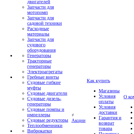
двигателей
Запчасти для
мотопомп
Запчасти для
садовой техники
Расходные
материалы
Запчасти для
судового
оборудования
Генераторы
Тракторные
генераторы
Электроагрегаты
Гребные винты
Как купить
Судовые гибкие
муфты
Магазины
Судовые двигатели
Условия
О ко
Судовые дизель-
оплаты
генераторы
Условия
Судовые помпы и
доставки
импеллеры
Гарантия и
Судовые редукторы
Акции
возврат
Теплообменники
товара
Виброкатки
Политика