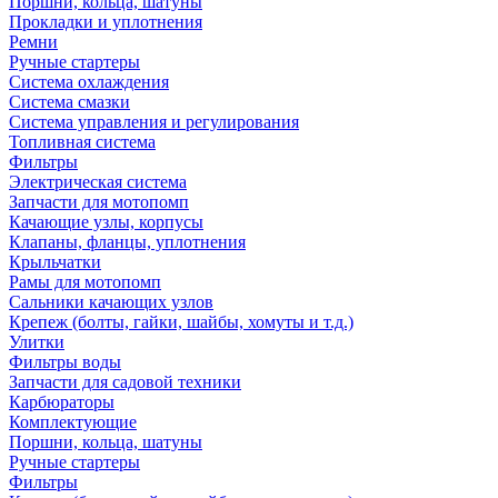
Поршни, кольца, шатуны
Прокладки и уплотнения
Ремни
Ручные стартеры
Система охлаждения
Система смазки
Система управления и регулирования
Топливная система
Фильтры
Электрическая система
Запчасти для мотопомп
Качающие узлы, корпусы
Клапаны, фланцы, уплотнения
Крыльчатки
Рамы для мотопомп
Сальники качающих узлов
Крепеж (болты, гайки, шайбы, хомуты и т.д.)
Улитки
Фильтры воды
Запчасти для садовой техники
Карбюраторы
Комплектующие
Поршни, кольца, шатуны
Ручные стартеры
Фильтры