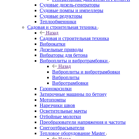
Судовые дизель-генераторы
Судовые помпы и импеллеры
Судовые редукторы
Теплообменники
Садовая и строительная техника
Назад
Садовая и строительная техника
Виброкатки
Дизельные приводы
Вибраторы для бетона
Виброплиты и вибротрамбовки
Назад
Виброплиты и вибротрамбовки
Виброплиты
Вибротрамбовки
Газонокосилки
Затирочные машины по бетону
Мотопомпы
Нарезчики швов
Осветительные мачты
Отбойные молотки
Преобразователи напряжения и частоты
Снегоотбрасыватели
Тепловое оборудование Master
Назад