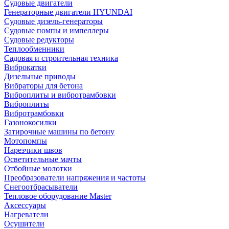
Судовые двигатели
Генераторные двигатели HYUNDAI
Судовые дизель-генераторы
Судовые помпы и импеллеры
Судовые редукторы
Теплообменники
Садовая и строительная техника
Виброкатки
Дизельные приводы
Вибраторы для бетона
Виброплиты и вибротрамбовки
Виброплиты
Вибротрамбовки
Газонокосилки
Затирочные машины по бетону
Мотопомпы
Нарезчики швов
Осветительные мачты
Отбойные молотки
Преобразователи напряжения и частоты
Снегоотбрасыватели
Тепловое оборудование Master
Аксессуары
Нагреватели
Осушители