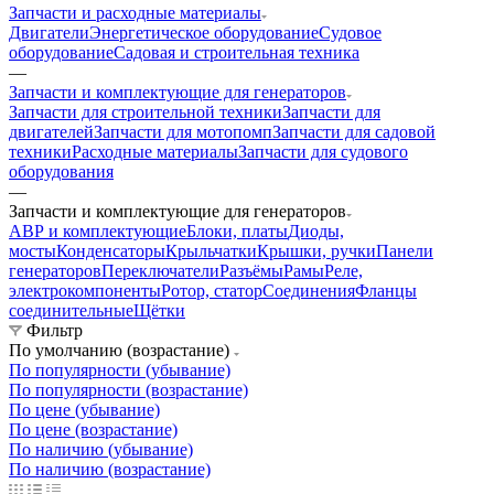
Запчасти и расходные материалы
Двигатели
Энергетическое оборудование
Судовое
оборудование
Садовая и строительная техника
—
Запчасти и комплектующие для генераторов
Запчасти для строительной техники
Запчасти для
двигателей
Запчасти для мотопомп
Запчасти для садовой
техники
Расходные материалы
Запчасти для судового
оборудования
—
Запчасти и комплектующие для генераторов
АВР и комплектующие
Блоки, платы
Диоды,
мосты
Конденсаторы
Крыльчатки
Крышки, ручки
Панели
генераторов
Переключатели
Разъёмы
Рамы
Реле,
электрокомпоненты
Ротор, статор
Соединения
Фланцы
соединительные
Щётки
Фильтр
По умолчанию (возрастание)
По популярности (убывание)
По популярности (возрастание)
По цене (убывание)
По цене (возрастание)
По наличию (убывание)
По наличию (возрастание)