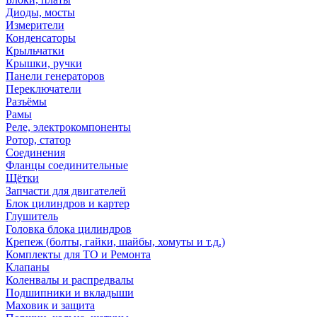
Диоды, мосты
Измерители
Конденсаторы
Крыльчатки
Крышки, ручки
Панели генераторов
Переключатели
Разъёмы
Рамы
Реле, электрокомпоненты
Ротор, статор
Соединения
Фланцы соединительные
Щётки
Запчасти для двигателей
Блок цилиндров и картер
Глушитель
Головка блока цилиндров
Крепеж (болты, гайки, шайбы, хомуты и т.д.)
Комплекты для ТО и Ремонта
Клапаны
Коленвалы и распредвалы
Подшипники и вкладыши
Маховик и защита