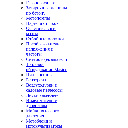
Газонокосилки
Затирочные машины
по бетону
Мотопомпы
Нарезчики швов
Осветительные
мачты
Отбойные молотки
Преобразователи
напряжения и
частоты
Снегоотбрасыватели
Тепловое
оборудование Master
Пилы цепные
Бензорезы
Воздуходувки и
садовые пылесосы
Диски алмазные
Измельчители и
дровоколы
Мойки высокого
давления
Мотоблоки и
мотокультиваторы