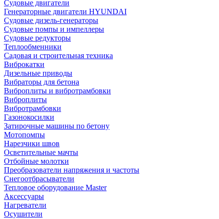
Судовые двигатели
Генераторные двигатели HYUNDAI
Судовые дизель-генераторы
Судовые помпы и импеллеры
Судовые редукторы
Теплообменники
Садовая и строительная техника
Виброкатки
Дизельные приводы
Вибраторы для бетона
Виброплиты и вибротрамбовки
Виброплиты
Вибротрамбовки
Газонокосилки
Затирочные машины по бетону
Мотопомпы
Нарезчики швов
Осветительные мачты
Отбойные молотки
Преобразователи напряжения и частоты
Снегоотбрасыватели
Тепловое оборудование Master
Аксессуары
Нагреватели
Осушители