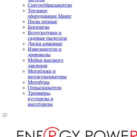
Снегоотбрасыватели
Тепловое
оборудование Master
Пилы цепные
Бензорезы
Воздуходувки и
садовые пылесосы
Диски алмазные
Измельчители и
дровоколы
Мойки высокого
давления
Мотоблоки и
мотокультиваторы
Мотобуры
Опрыскиватели
Триммеры,
кусторезы и
высоторезы