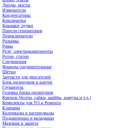
Диоды, мосты
Измерители
Конденсаторы
Крыльчатки
Крышки, ручки
Панели генераторов
Переключатели
Разъёмы
Рамы
Реле, электрокомпоненты
Ротор, статор
Соединения
Фланцы соединительные
Щётки
Запчасти для двигателей
Блок цилиндров и картер
Глушитель
Головка блока цилиндров
Крепеж (болты, гайки, шайбы, хомуты и т.д.)
Комплекты для ТО и Ремонта
Клапаны
Коленвалы и распредвалы
Подшипники и вкладыши
Маховик и защита