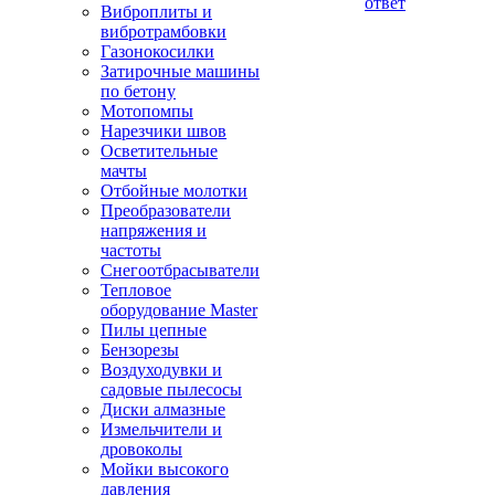
ответ
Виброплиты и
вибротрамбовки
Газонокосилки
Затирочные машины
по бетону
Мотопомпы
Нарезчики швов
Осветительные
мачты
Отбойные молотки
Преобразователи
напряжения и
частоты
Снегоотбрасыватели
Тепловое
оборудование Master
Пилы цепные
Бензорезы
Воздуходувки и
садовые пылесосы
Диски алмазные
Измельчители и
дровоколы
Мойки высокого
давления