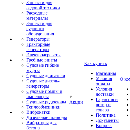
Запчасти для
садовой техники
Расходные
материалы
Запчасти для
судового
оборудования
Генераторы
Тракторные
генераторы
Электроагрегаты
Гребные винты
Как купить
Судовые гибкие
муфты
Магазины
Судовые двигатели
Условия
О ко
Судовые дизель-
оплаты
генераторы
Условия
Судовые помпы и
доставки
импеллеры
Гарантия и
Судовые редукторы
Акции
возврат
Теплообменники
товара
Виброкатки
Политика
Дизельные приводы
Документы
Вибраторы для
Вопрос-
бетона