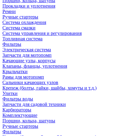
Поршни, кольца, шатуны
Прокладки и уплотнения
Ремни
Ручные стартеры
Система охлаждения
Система смазки
Система управления и регулирования
Топливная система
Фильтры
Электрическая система
Запчасти для мотопомп
Качающие узлы, корпусы
Клапаны, фланцы, уплотнения
Крыльчатки
Рамы для мотопомп
Сальники качающих узлов
Крепеж (болты, гайки, шайбы, хомуты и т.д.)
Улитки
Фильтры воды
Запчасти для садовой техники
Карбюраторы
Комплектующие
Поршни, кольца, шатуны
Ручные стартеры
Фильтры