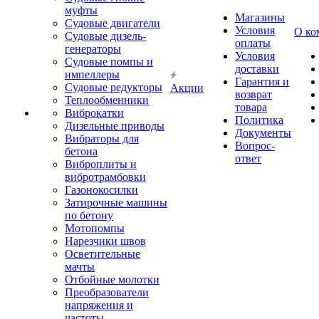
муфты
Магазины
Судовые двигатели
Условия
О ко
Судовые дизель-
оплаты
генераторы
Условия
Судовые помпы и
доставки
импеллеры
Гарантия и
Судовые редукторы
Акции
возврат
Теплообменники
товара
Виброкатки
Политика
Дизельные приводы
Документы
Вибраторы для
Вопрос-
бетона
ответ
Виброплиты и
вибротрамбовки
Газонокосилки
Затирочные машины
по бетону
Мотопомпы
Нарезчики швов
Осветительные
мачты
Отбойные молотки
Преобразователи
напряжения и
частоты