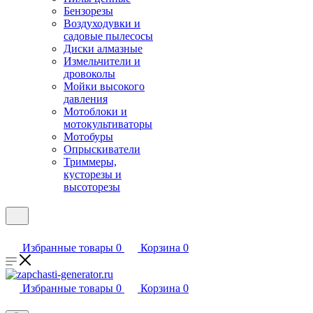
Бензорезы
Воздуходувки и
садовые пылесосы
Диски алмазные
Измельчители и
дровоколы
Мойки высокого
давления
Мотоблоки и
мотокультиваторы
Мотобуры
Опрыскиватели
Триммеры,
кусторезы и
высоторезы
Избранные товары
0
Корзина
0
Избранные товары
0
Корзина
0