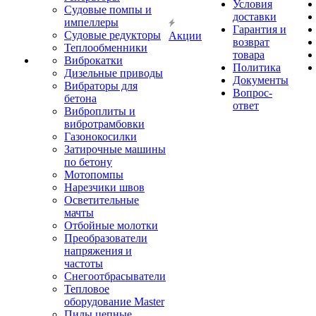
Условия
Судовые помпы и
доставки
импеллеры
Гарантия и
Судовые редукторы
Акции
возврат
Теплообменники
товара
Виброкатки
Политика
Дизельные приводы
Документы
Вибраторы для
Вопрос-
бетона
ответ
Виброплиты и
вибротрамбовки
Газонокосилки
Затирочные машины
по бетону
Мотопомпы
Нарезчики швов
Осветительные
мачты
Отбойные молотки
Преобразователи
напряжения и
частоты
Снегоотбрасыватели
Тепловое
оборудование Master
Пилы цепные