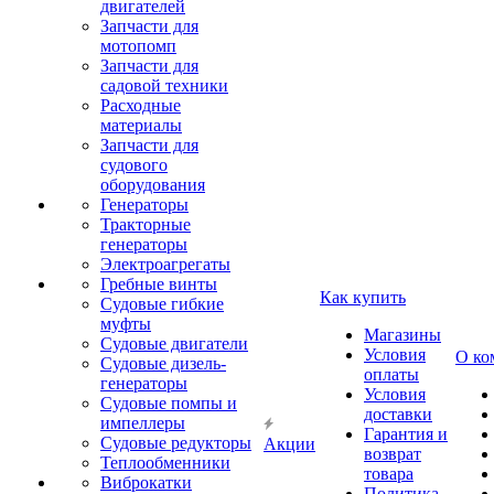
двигателей
Запчасти для
мотопомп
Запчасти для
садовой техники
Расходные
материалы
Запчасти для
судового
оборудования
Генераторы
Тракторные
генераторы
Электроагрегаты
Гребные винты
Как купить
Судовые гибкие
муфты
Магазины
Судовые двигатели
Условия
О ко
Судовые дизель-
оплаты
генераторы
Условия
Судовые помпы и
доставки
импеллеры
Гарантия и
Судовые редукторы
Акции
возврат
Теплообменники
товара
Виброкатки
Политика