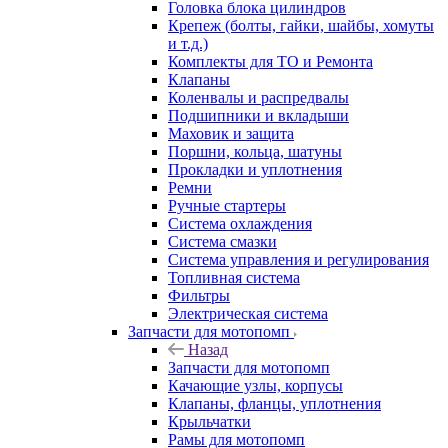
Головка блока цилиндров
Крепеж (болты, гайки, шайбы, хомуты
и т.д.)
Комплекты для ТО и Ремонта
Клапаны
Коленвалы и распредвалы
Подшипники и вкладыши
Маховик и защита
Поршни, кольца, шатуны
Прокладки и уплотнения
Ремни
Ручные стартеры
Система охлаждения
Система смазки
Система управления и регулирования
Топливная система
Фильтры
Электрическая система
Запчасти для мотопомп
Назад
Запчасти для мотопомп
Качающие узлы, корпусы
Клапаны, фланцы, уплотнения
Крыльчатки
Рамы для мотопомп