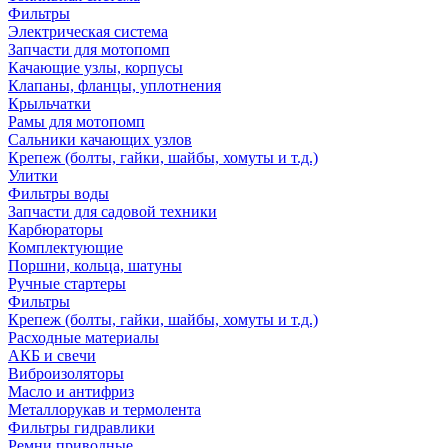
Фильтры
Электрическая система
Запчасти для мотопомп
Качающие узлы, корпусы
Клапаны, фланцы, уплотнения
Крыльчатки
Рамы для мотопомп
Сальники качающих узлов
Крепеж (болты, гайки, шайбы, хомуты и т.д.)
Улитки
Фильтры воды
Запчасти для садовой техники
Карбюраторы
Комплектующие
Поршни, кольца, шатуны
Ручные стартеры
Фильтры
Крепеж (болты, гайки, шайбы, хомуты и т.д.)
Расходные материалы
АКБ и свечи
Виброизоляторы
Масло и антифриз
Металлорукав и термолента
Фильтры гидравлики
Ремни приводные