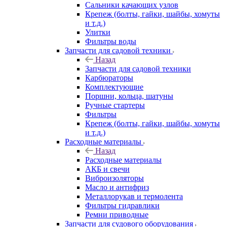
Сальники качающих узлов
Крепеж (болты, гайки, шайбы, хомуты
и т.д.)
Улитки
Фильтры воды
Запчасти для садовой техники
Назад
Запчасти для садовой техники
Карбюраторы
Комплектующие
Поршни, кольца, шатуны
Ручные стартеры
Фильтры
Крепеж (болты, гайки, шайбы, хомуты
и т.д.)
Расходные материалы
Назад
Расходные материалы
АКБ и свечи
Виброизоляторы
Масло и антифриз
Металлорукав и термолента
Фильтры гидравлики
Ремни приводные
Запчасти для судового оборудования