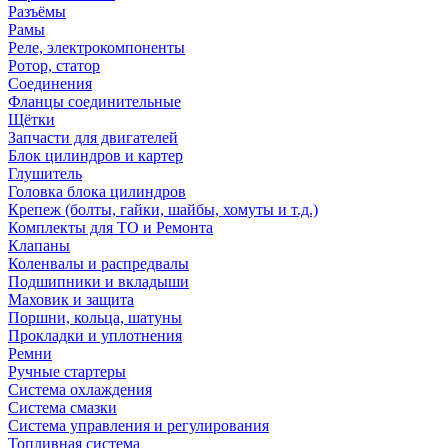
Разъёмы
Рамы
Реле, электрокомпоненты
Ротор, статор
Соединения
Фланцы соединительные
Щётки
Запчасти для двигателей
Блок цилиндров и картер
Глушитель
Головка блока цилиндров
Крепеж (болты, гайки, шайбы, хомуты и т.д.)
Комплекты для ТО и Ремонта
Клапаны
Коленвалы и распредвалы
Подшипники и вкладыши
Маховик и защита
Поршни, кольца, шатуны
Прокладки и уплотнения
Ремни
Ручные стартеры
Система охлаждения
Система смазки
Система управления и регулирования
Топливная система