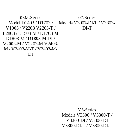
03M-Series
07-Series
Model D1403 / D1703 /
Models V3007-DI-T / V3303-
V1903 / V2203 V2203-T /
DI-T
F2803 / D1503-M / D1703-M
D1803-M / D1803-M-DI /
V2003-M / V2203-M V2403-
M / V2403-M-T / V2403-M-
DI
V3-Series
Models V3300 / V3300-T /
V3300-DI / V3800-DI
V3300-DI-T / V3800-DI-T