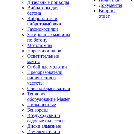
Дизельные приводы
Документы
Вибраторы для
Вопрос-
бетона
ответ
Виброплиты и
вибротрамбовки
Газонокосилки
Затирочные машины
по бетону
Мотопомпы
Нарезчики швов
Осветительные
мачты
Отбойные молотки
Преобразователи
напряжения и
частоты
Снегоотбрасыватели
Тепловое
оборудование Master
Пилы цепные
Бензорезы
Воздуходувки и
садовые пылесосы
Диски алмазные
Измельчители и