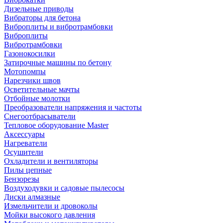
Дизельные приводы
Вибраторы для бетона
Виброплиты и вибротрамбовки
Виброплиты
Вибротрамбовки
Газонокосилки
Затирочные машины по бетону
Мотопомпы
Нарезчики швов
Осветительные мачты
Отбойные молотки
Преобразователи напряжения и частоты
Снегоотбрасыватели
Тепловое оборудование Master
Аксессуары
Нагреватели
Осушители
Охладители и вентиляторы
Пилы цепные
Бензорезы
Воздуходувки и садовые пылесосы
Диски алмазные
Измельчители и дровоколы
Мойки высокого давления