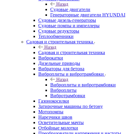
Назад
Судовые двигатели
Генераторные двигатели HYUNDAI
Судовые дизель-генераторы
Судовые помпы и импеллеры
Судовые редукторы
Теплообменники
Садовая и строительная техника
Назад
Садовая и строительная техника
Виброкатки
Дизельные приводы
Вибраторы для бетона
Виброплиты и вибротрамбовки
Назад
Виброплиты и вибротрамбовки
Виброплиты
Вибротрамбовки
Газонокосилки
Затирочные машины по бетону
Мотопомпы
Нарезчики швов
Осветительные мачты
Отбойные молотки
Преобразователи напряжения и частоты