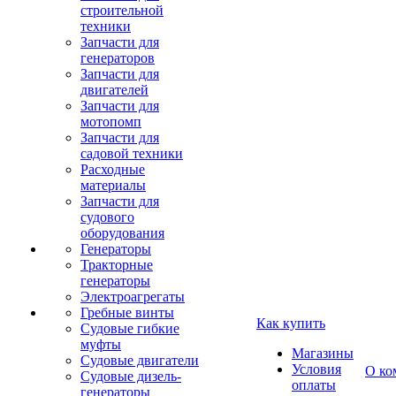
строительной
техники
Запчасти для
генераторов
Запчасти для
двигателей
Запчасти для
мотопомп
Запчасти для
садовой техники
Расходные
материалы
Запчасти для
судового
оборудования
Генераторы
Тракторные
генераторы
Электроагрегаты
Гребные винты
Как купить
Судовые гибкие
муфты
Магазины
Судовые двигатели
Условия
О ко
Судовые дизель-
оплаты
генераторы