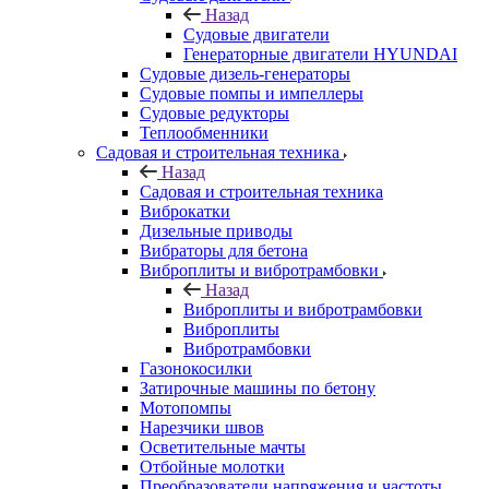
Назад
Судовые двигатели
Генераторные двигатели HYUNDAI
Судовые дизель-генераторы
Судовые помпы и импеллеры
Судовые редукторы
Теплообменники
Садовая и строительная техника
Назад
Садовая и строительная техника
Виброкатки
Дизельные приводы
Вибраторы для бетона
Виброплиты и вибротрамбовки
Назад
Виброплиты и вибротрамбовки
Виброплиты
Вибротрамбовки
Газонокосилки
Затирочные машины по бетону
Мотопомпы
Нарезчики швов
Осветительные мачты
Отбойные молотки
Преобразователи напряжения и частоты