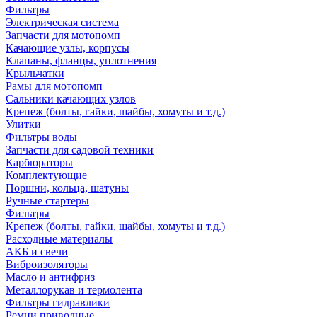
Фильтры
Электрическая система
Запчасти для мотопомп
Качающие узлы, корпусы
Клапаны, фланцы, уплотнения
Крыльчатки
Рамы для мотопомп
Сальники качающих узлов
Крепеж (болты, гайки, шайбы, хомуты и т.д.)
Улитки
Фильтры воды
Запчасти для садовой техники
Карбюраторы
Комплектующие
Поршни, кольца, шатуны
Ручные стартеры
Фильтры
Крепеж (болты, гайки, шайбы, хомуты и т.д.)
Расходные материалы
АКБ и свечи
Виброизоляторы
Масло и антифриз
Металлорукав и термолента
Фильтры гидравлики
Ремни приводные