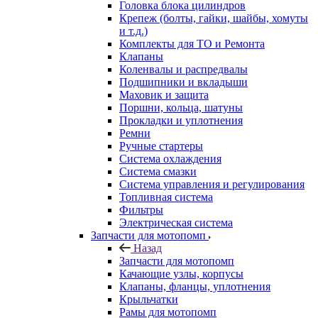
Головка блока цилиндров
Крепеж (болты, гайки, шайбы, хомуты
и т.д.)
Комплекты для ТО и Ремонта
Клапаны
Коленвалы и распредвалы
Подшипники и вкладыши
Маховик и защита
Поршни, кольца, шатуны
Прокладки и уплотнения
Ремни
Ручные стартеры
Система охлаждения
Система смазки
Система управления и регулирования
Топливная система
Фильтры
Электрическая система
Запчасти для мотопомп
Назад
Запчасти для мотопомп
Качающие узлы, корпусы
Клапаны, фланцы, уплотнения
Крыльчатки
Рамы для мотопомп