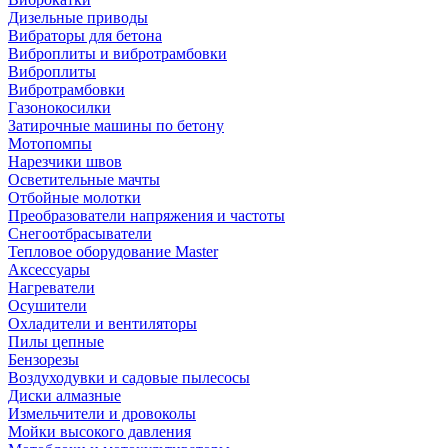
Дизельные приводы
Вибраторы для бетона
Виброплиты и вибротрамбовки
Виброплиты
Вибротрамбовки
Газонокосилки
Затирочные машины по бетону
Мотопомпы
Нарезчики швов
Осветительные мачты
Отбойные молотки
Преобразователи напряжения и частоты
Снегоотбрасыватели
Тепловое оборудование Master
Аксессуары
Нагреватели
Осушители
Охладители и вентиляторы
Пилы цепные
Бензорезы
Воздуходувки и садовые пылесосы
Диски алмазные
Измельчители и дровоколы
Мойки высокого давления