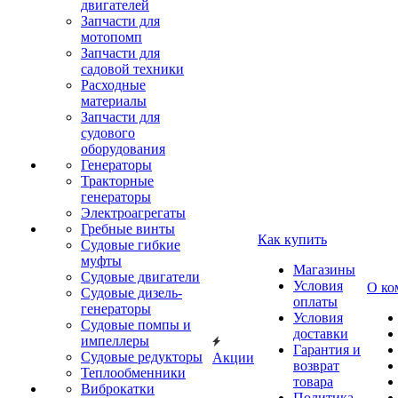
двигателей
Запчасти для
мотопомп
Запчасти для
садовой техники
Расходные
материалы
Запчасти для
судового
оборудования
Генераторы
Тракторные
генераторы
Электроагрегаты
Гребные винты
Как купить
Судовые гибкие
муфты
Магазины
Судовые двигатели
Условия
О ко
Судовые дизель-
оплаты
генераторы
Условия
Судовые помпы и
доставки
импеллеры
Гарантия и
Судовые редукторы
Акции
возврат
Теплообменники
товара
Виброкатки
Политика