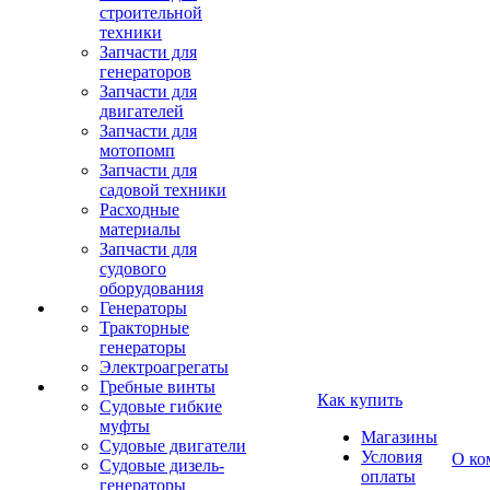
строительной
техники
Запчасти для
генераторов
Запчасти для
двигателей
Запчасти для
мотопомп
Запчасти для
садовой техники
Расходные
материалы
Запчасти для
судового
оборудования
Генераторы
Тракторные
генераторы
Электроагрегаты
Гребные винты
Как купить
Судовые гибкие
муфты
Магазины
Судовые двигатели
Условия
О ко
Судовые дизель-
оплаты
генераторы