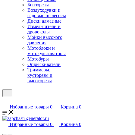
Бензорезы
Воздуходувки и
садовые пылесосы
Диски алмазные
Измельчители и
дровоколы
Мойки высокого
давления
Мотоблоки и
мотокультиваторы
Мотобуры
Опрыскиватели
Триммеры,
кусторезы и
высоторезы
Избранные товары
0
Корзина
0
Избранные товары
0
Корзина
0