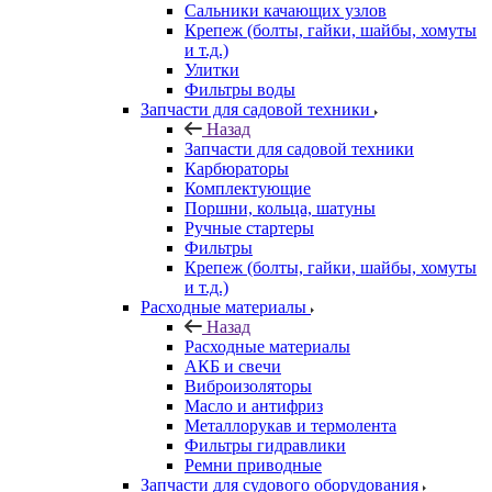
Сальники качающих узлов
Крепеж (болты, гайки, шайбы, хомуты
и т.д.)
Улитки
Фильтры воды
Запчасти для садовой техники
Назад
Запчасти для садовой техники
Карбюраторы
Комплектующие
Поршни, кольца, шатуны
Ручные стартеры
Фильтры
Крепеж (болты, гайки, шайбы, хомуты
и т.д.)
Расходные материалы
Назад
Расходные материалы
АКБ и свечи
Виброизоляторы
Масло и антифриз
Металлорукав и термолента
Фильтры гидравлики
Ремни приводные
Запчасти для судового оборудования