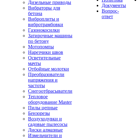
Дизельные приводы
Документы
Вибраторы для
Вопрос-
бетона
ответ
Виброплиты и
вибротрамбовки
Газонокосилки
Затирочные машины
по бетону
Мотопомпы
Нарезчики швов
Осветительные
мачты
Отбойные молотки
Преобразователи
напряжения и
частоты
Снегоотбрасыватели
Тепловое
оборудование Master
Пилы цепные
Бензорезы
Воздуходувки и
садовые пылесосы
Диски алмазные
Измельчители и