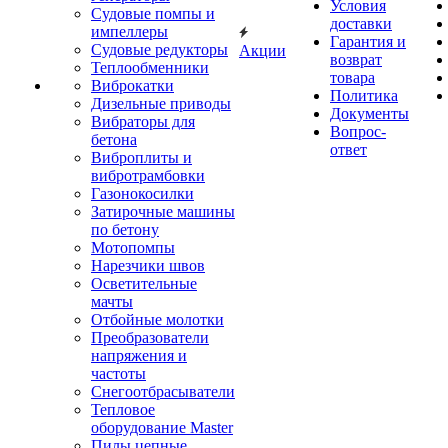
Условия
Судовые помпы и
доставки
импеллеры
Гарантия и
Судовые редукторы
Акции
возврат
Теплообменники
товара
Виброкатки
Политика
Дизельные приводы
Документы
Вибраторы для
Вопрос-
бетона
ответ
Виброплиты и
вибротрамбовки
Газонокосилки
Затирочные машины
по бетону
Мотопомпы
Нарезчики швов
Осветительные
мачты
Отбойные молотки
Преобразователи
напряжения и
частоты
Снегоотбрасыватели
Тепловое
оборудование Master
Пилы цепные