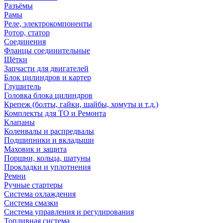
Разъёмы
Рамы
Реле, электрокомпоненты
Ротор, статор
Соединения
Фланцы соединительные
Щётки
Запчасти для двигателей
Блок цилиндров и картер
Глушитель
Головка блока цилиндров
Крепеж (болты, гайки, шайбы, хомуты и т.д.)
Комплекты для ТО и Ремонта
Клапаны
Коленвалы и распредвалы
Подшипники и вкладыши
Маховик и защита
Поршни, кольца, шатуны
Прокладки и уплотнения
Ремни
Ручные стартеры
Система охлаждения
Система смазки
Система управления и регулирования
Топливная система