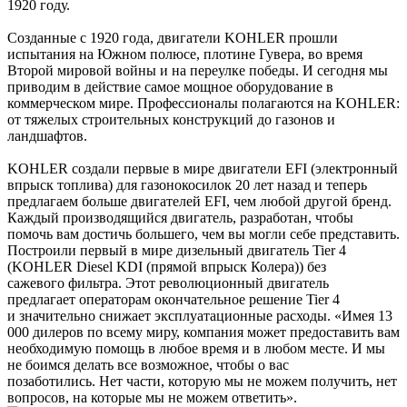
1920 году.
Созданные с 1920 года, двигатели KOHLER прошли
испытания на Южном полюсе, плотине Гувера, во время
Второй мировой войны и на переулке победы. И сегодня мы
приводим в действие самое мощное оборудование в
коммерческом мире. Профессионалы полагаются на KOHLER:
от тяжелых строительных конструкций до газонов и
ландшафтов.
KOHLER создали первые в мире двигатели EFI (электронный
впрыск топлива) для газонокосилок 20 лет назад и теперь
предлагаем больше двигателей EFI, чем любой другой бренд.
Каждый производящийся двигатель, разработан, чтобы
помочь вам достичь большего, чем вы могли себе представить.
Построили первый в мире дизельный двигатель Tier 4
(KOHLER Diesel KDI (прямой впрыск Колера)) без
сажевого фильтра. Этот революционный двигатель
предлагает операторам окончательное решение Tier 4
и значительно снижает эксплуатационные расходы. «Имея 13
000 дилеров по всему миру, компания может предоставить вам
необходимую помощь в любое время и в любом месте. И мы
не боимся делать все возможное, чтобы о вас
позаботились. Нет части, которую мы не можем получить, нет
вопросов, на которые мы не можем ответить».