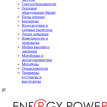
Снегоотбрасыватели
Тепловое
оборудование Master
Пилы цепные
Бензорезы
Воздуходувки и
садовые пылесосы
Диски алмазные
Измельчители и
дровоколы
Мойки высокого
давления
Мотоблоки и
мотокультиваторы
Мотобуры
Опрыскиватели
Триммеры,
кусторезы и
высоторезы