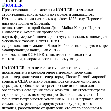
—
KOHLER
Профессионалы полагаются на KOHLER: от тяжелых
строительных конструкций до газонов и ландшафтов.
История компании началась в далёком 1873 году. Первое её
название Kohler & Silberzah,
основателями которой были Джон Майкл Колер и Чарльз
Сильберзах. Компания производила
плуги, фермерский инвентарь из чугуна и стали, отливки для
мебельных фабрик. Спустя 10 лет
существования компании, Джон Майкл создал первую в мире
эмалированную ванну. Так с 1883
года компания KOHLER занимается производством
сантехники, которая известна по всему миру.
Но KOHLER – это не только именитая сантехника, но и
производитель надёжной энергетической продукции
(например, двигатели и генераторы). После Первой мировой
войны, в США активно развивалось сельское хозяйство и
фермерам требовались энергетические источники для
обеспечения освещения своих хозяйств. Электромагистрали
строились долго, поэтому вопрос был очень актуален. И на
фоне этих потребностей компания KOHLER первая в мире
создала электро-генераторную установку резервного
питания, работающую от двигателя, что стало прорывом в