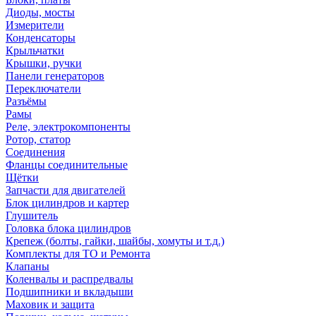
Диоды, мосты
Измерители
Конденсаторы
Крыльчатки
Крышки, ручки
Панели генераторов
Переключатели
Разъёмы
Рамы
Реле, электрокомпоненты
Ротор, статор
Соединения
Фланцы соединительные
Щётки
Запчасти для двигателей
Блок цилиндров и картер
Глушитель
Головка блока цилиндров
Крепеж (болты, гайки, шайбы, хомуты и т.д.)
Комплекты для ТО и Ремонта
Клапаны
Коленвалы и распредвалы
Подшипники и вкладыши
Маховик и защита