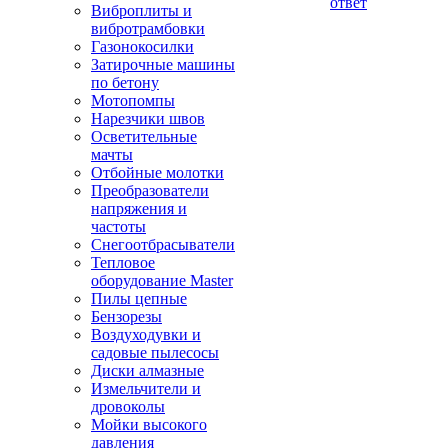
ответ
Виброплиты и
вибротрамбовки
Газонокосилки
Затирочные машины
по бетону
Мотопомпы
Нарезчики швов
Осветительные
мачты
Отбойные молотки
Преобразователи
напряжения и
частоты
Снегоотбрасыватели
Тепловое
оборудование Master
Пилы цепные
Бензорезы
Воздуходувки и
садовые пылесосы
Диски алмазные
Измельчители и
дровоколы
Мойки высокого
давления