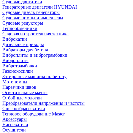
Судовые двигатели
Генераторные двигатели HYUNDAI
Судовые дизель-генераторы
Судовые помпы и импеллеры
Судовые редукторы
Теплообменники
Садовая и строительная техника
Виброкатки
Дизельные приводы
Вибраторы для бетона
Виброплиты и вибротрамбовки
Виброплиты
Вибротрамбовки
Газонокосилки
Затирочные машины по бетону
Мотопомпы
Нарезчики швов
Осветительные мачты
Отбойные молотки
Преобразователи напряжения и частоты
Снегоотбрасыватели
Тепловое оборудование Master
Аксессуары
Нагреватели
Осушители