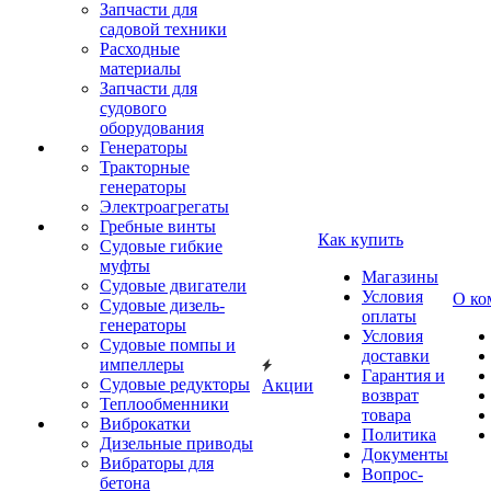
Запчасти для
садовой техники
Расходные
материалы
Запчасти для
судового
оборудования
Генераторы
Тракторные
генераторы
Электроагрегаты
Гребные винты
Как купить
Судовые гибкие
муфты
Магазины
Судовые двигатели
Условия
О ко
Судовые дизель-
оплаты
генераторы
Условия
Судовые помпы и
доставки
импеллеры
Гарантия и
Судовые редукторы
Акции
возврат
Теплообменники
товара
Виброкатки
Политика
Дизельные приводы
Документы
Вибраторы для
Вопрос-
бетона