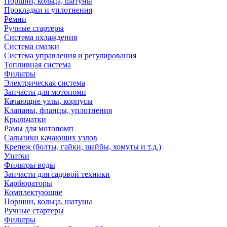
Поршни, кольца, шатуны
Прокладки и уплотнения
Ремни
Ручные стартеры
Система охлаждения
Система смазки
Система управления и регулирования
Топливная система
Фильтры
Электрическая система
Запчасти для мотопомп
Качающие узлы, корпусы
Клапаны, фланцы, уплотнения
Крыльчатки
Рамы для мотопомп
Сальники качающих узлов
Крепеж (болты, гайки, шайбы, хомуты и т.д.)
Улитки
Фильтры воды
Запчасти для садовой техники
Карбюраторы
Комплектующие
Поршни, кольца, шатуны
Ручные стартеры
Фильтры