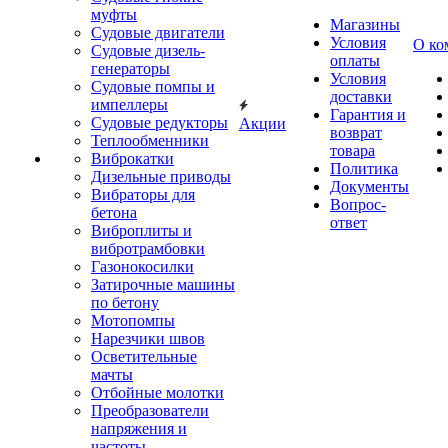
муфты
Магазины
Судовые двигатели
Условия
О ко
Судовые дизель-
оплаты
генераторы
Условия
Судовые помпы и
доставки
импеллеры
Гарантия и
Судовые редукторы
Акции
возврат
Теплообменники
товара
Виброкатки
Политика
Дизельные приводы
Документы
Вибраторы для
Вопрос-
бетона
ответ
Виброплиты и
вибротрамбовки
Газонокосилки
Затирочные машины
по бетону
Мотопомпы
Нарезчики швов
Осветительные
мачты
Отбойные молотки
Преобразователи
напряжения и
частоты