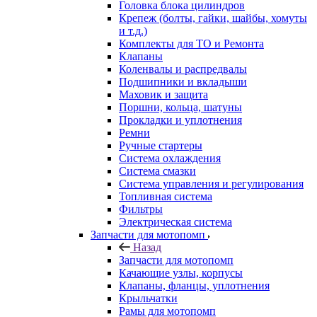
Головка блока цилиндров
Крепеж (болты, гайки, шайбы, хомуты
и т.д.)
Комплекты для ТО и Ремонта
Клапаны
Коленвалы и распредвалы
Подшипники и вкладыши
Маховик и защита
Поршни, кольца, шатуны
Прокладки и уплотнения
Ремни
Ручные стартеры
Система охлаждения
Система смазки
Система управления и регулирования
Топливная система
Фильтры
Электрическая система
Запчасти для мотопомп
Назад
Запчасти для мотопомп
Качающие узлы, корпусы
Клапаны, фланцы, уплотнения
Крыльчатки
Рамы для мотопомп