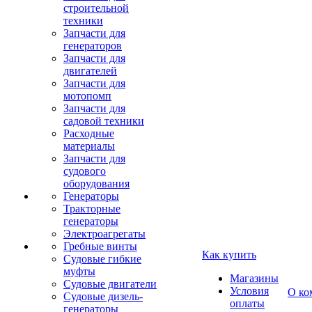
строительной
техники
Запчасти для
генераторов
Запчасти для
двигателей
Запчасти для
мотопомп
Запчасти для
садовой техники
Расходные
материалы
Запчасти для
судового
оборудования
Генераторы
Тракторные
генераторы
Электроагрегаты
Гребные винты
Как купить
Судовые гибкие
муфты
Магазины
Судовые двигатели
Условия
О ко
Судовые дизель-
оплаты
генераторы