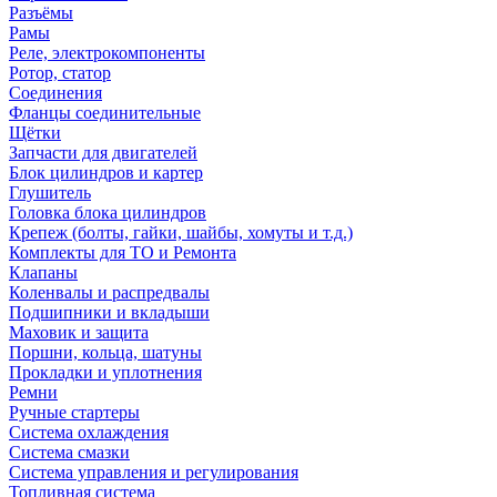
Разъёмы
Рамы
Реле, электрокомпоненты
Ротор, статор
Соединения
Фланцы соединительные
Щётки
Запчасти для двигателей
Блок цилиндров и картер
Глушитель
Головка блока цилиндров
Крепеж (болты, гайки, шайбы, хомуты и т.д.)
Комплекты для ТО и Ремонта
Клапаны
Коленвалы и распредвалы
Подшипники и вкладыши
Маховик и защита
Поршни, кольца, шатуны
Прокладки и уплотнения
Ремни
Ручные стартеры
Система охлаждения
Система смазки
Система управления и регулирования
Топливная система