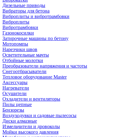
Дизельные приводы
Вибраторы для бетона
Виброплиты и вибротрамбовки
Виброплиты
Вибротрамбовки
Газонокосилки
Затирочные машины по бетону
Мотопомпы
Нарезчики швов
Осветительные мачты
Отбойные молотки
Преобразователи напряжения и частоты
Снегоотбрасыватели
Тепловое оборудование Master
Аксессуары
Нагреватели
Осушители
Охладители и вентиляторы
Пилы цепные
Бензорезы
Воздуходувки и садовые пылесосы
Диски алмазные
Измельчители и дровоколы
Мойки высокого давления