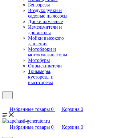
Бензорезы
Воздуходувки и
садовые пылесосы
Диски алмазные
Измельчители и
дровоколы
Мойки высокого
давления
Мотоблоки и
мотокультиваторы
Мотобуры
Опрыскиватели
Триммеры,
кусторезы и
высоторезы
Избранные товары
0
Корзина
0
Избранные товары
0
Корзина
0